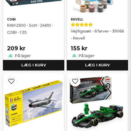
COBI
REVELL
RAM 2500 - Sort - 24610 -
Vejrligssæt - 6 farver - 39066
COBI - 1:35
- Revell
209 kr
155 kr
På lager
På lager
LÆG I KURV
LÆG I KURV