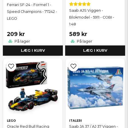
Ferrari SF-24 - Formel 1 -
Saab AJS Viggen -
Speed Champions - 77242 -
Blokmodel - 5911 - COBI -
LEGO
1:48
209 kr
589 kr
På lager
På lager
LÆG I KURV
LÆG I KURV
LEGO
ITALERI
Oracle Red Bull Racing
Saab JA 37 / AJ 37 Viggen -