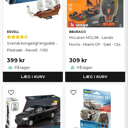
REVELL
BBURAGO
McLaren MCL38 - Lando
Svensk kongeligt krigsskib -
Norris - Miami GP - Sæt - 1:24
Plastsæt - Revell - 1:150
399 kr
309 kr
På lager
På lager
LÆG I KURV
LÆG I KURV