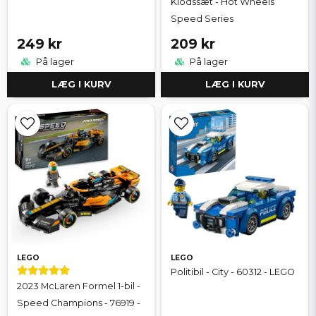
Klodssæt - Hot Wheels
Speed Series
249 kr
209 kr
På lager
På lager
LÆG I KURV
LÆG I KURV
LEGO
LEGO
Politibil - City - 60312 - LEGO
2023 McLaren Formel 1-bil -
Speed Champions - 76919 -