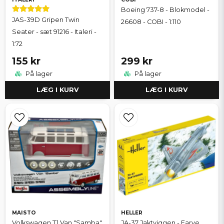
Boeing 737-8 - Blokmodel -
JAS-39D Gripen Twin
26608 - COBI - 1:110
Seater - sæt 91216 - Italeri -
1:72
155 kr
299 kr
På lager
På lager
LÆG I KURV
LÆG I KURV
MAISTO
HELLER
Volkswagen T1 Van "Samba"
JA-37 Jaktviggen - Farve