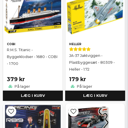
COBI
HELLER
R.M.S. Titanic -
JA-37 Jaktviggen -
Byggeklodser - 1680 - COBI
Plastbyggesæt - 80309 -
- 1:700
Heller - 1:72
379 kr
179 kr
På lager
På lager
LÆG I KURV
LÆG I KURV