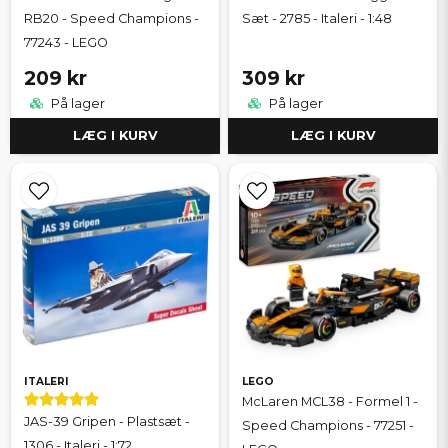
RB20 - Speed Champions -
Sæt - 2785 - Italeri - 1:48
77243 - LEGO
209 kr
309 kr
På lager
På lager
LÆG I KURV
LÆG I KURV
ITALERI
LEGO
McLaren MCL38 - Formel 1 -
JAS-39 Gripen - Plastsæt -
Speed Champions - 77251 -
1306 - Italeri - 1:72