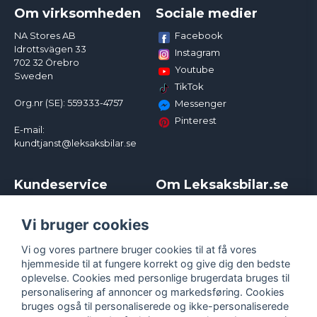
Om virksomheden
Sociale medier
Facebook
NA Stores AB
Idrottsvägen 33
Instagram
702 32 Örebro
Youtube
Sweden
TikTok
Org.nr (SE): 559333-4757
Messenger
Pinterest
E-mail:
kundtjanst@leksaksbilar.se
Kundeservice
Om Leksaksbilar.se
Kontakt
Om os
Kampagner og rabatter
Samarbejder og
Vi bruger cookies
Reklamation
Influencere
Vi og vores partnere bruger cookies til at få vores
Policy chase cars
Handelsbetingelser
hjemmeside til at fungere korrekt og give dig den bedste
Returnera
Persondatapolitik
oplevelse. Cookies med personlige brugerdata bruges til
Logga in
Cookies
personalisering af annoncer og markedsføring. Cookies
bruges også til personaliserede og ikke-personaliserede