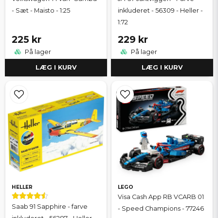
- Sæt - Maisto - 1:25
inkluderet - 56309 - Heller -
1:72
225 kr
229 kr
På lager
På lager
LÆG I KURV
LÆG I KURV
HELLER
LEGO
Visa Cash App RB VCARB 01
Saab 91 Sapphire - farve
- Speed Champions - 77246