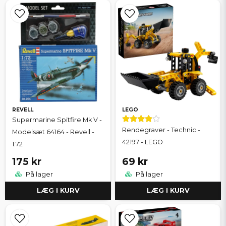
REVELL
LEGO
Supermarine Spitfire Mk V -
Rendegraver - Technic -
Modelsæt 64164 - Revell -
42197 - LEGO
1:72
175 kr
69 kr
På lager
På lager
LÆG I KURV
LÆG I KURV