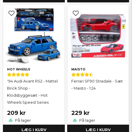
HOT WHEELS
MAISTO
'94 Audi Avant RS2 - Mattel
Ferrari SF90 Stradale - Sæt
Brick Shop -
- Maisto - 1:24
Klodsbyggesæt - Hot
Wheels Speed Series
209 kr
229 kr
På lager
På lager
LÆG I KURV
LÆG I KURV