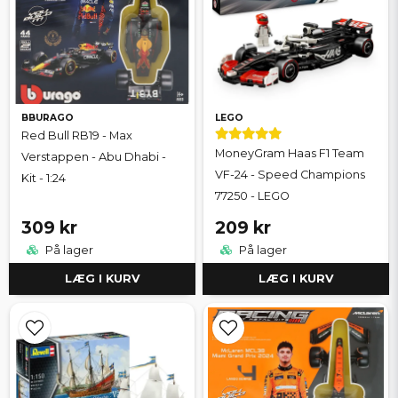
BBURAGO
LEGO
Red Bull RB19 - Max
MoneyGram Haas F1 Team
Verstappen - Abu Dhabi -
VF-24 - Speed Champions
Kit - 1:24
77250 - LEGO
309 kr
209 kr
På lager
På lager
LÆG I KURV
LÆG I KURV