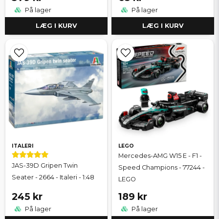
På lager
På lager
LÆG I KURV
LÆG I KURV
ITALERI
LEGO
Mercedes-AMG W15 E - F1 -
JAS-39D Gripen Twin
Speed Champions - 77244 -
Seater - 2664 - Italeri - 1:48
LEGO
245 kr
189 kr
På lager
På lager