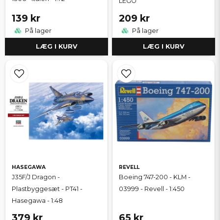
LEGO
139 kr
209 kr
På lager
På lager
LÆG I KURV
LÆG I KURV
HASEGAWA
REVELL
J35F/J Dragon -
Boeing 747-200 - KLM -
Plastbyggesæt - PT41 -
03999 - Revell - 1:450
Hasegawa - 1:48
379 kr
65 kr