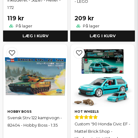
inkluderet - 56287 - Heller -
- LEGO
1:72
119 kr
209 kr
På lager
På lager
LÆG I KURV
LÆG I KURV
HOBBY BOSS
HOT WHEELS
Svensk Strv.122 kampvogn -
Custom '90 Honda Civic EF -
82404 - Hobby Boss - 1:35
Mattel Brick Shop -