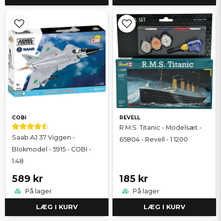
COBI
REVELL
R.M.S. Titanic - Modelsæt -
Saab AJ 37 Viggen -
65804 - Revell - 1:1200
Blokmodel - 5915 - COBI -
1:48
589 kr
185 kr
På lager
På lager
LÆG I KURV
LÆG I KURV