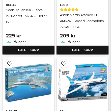
HELLER
LEGO
Saab 32 Lansen - Farve
Aston Martin Aramco F1
inkluderet - 56343 - Heller -
AMR24 - Speed Champions
1:72
77245 - LEGO
229 kr
209 kr
På lager
På lager
LÆG I KURV
LÆG I KURV
ITALERI
COBI