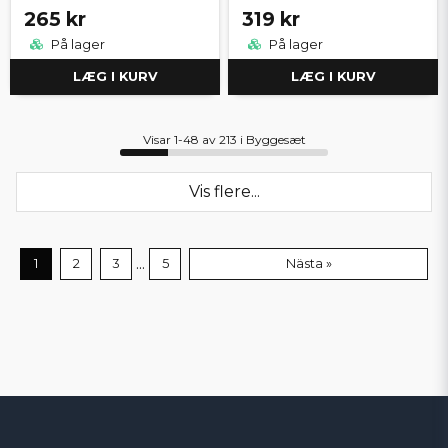
265 kr
319 kr
På lager
På lager
LÆG I KURV
LÆG I KURV
Visar 1-48 av 213 i Byggesæt
Vis flere...
...
1
2
3
5
Nästa »