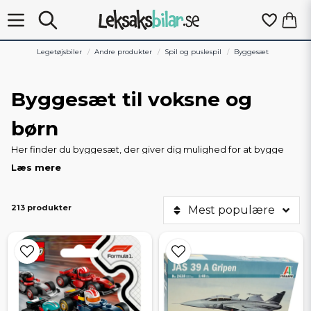
Legetøjsbiler
Andre produkter
Spil og puslespil
Byggesæt
Byggesæt til voksne og
børn
Her finder du byggesæt, der giver dig mulighed for at bygge
køretøjer og modeller fra bunden, og som passer til både
Læs mere
voksne og børn. Udvalget er bredt og består af alt fra
avancerede byggesæt til mere letbyggede muligheder, med
stor vægt på biler. Uanset om du leder efter et bilsæt til at
213 produkter
Mest populære
fordybe dig i eller et sæt, der hurtigt bliver en del af legen, har vi
mange muligheder med varierende sværhedsgrad.
Bilsæt i fokus
Biler er kernen i mange af sættene. De spænder fra moderne
racerbiler og Formel 1-modeller til klassiske biler og ikoniske
sportsvogne. Eksempler er LEGO Speed Champions med Ferrari