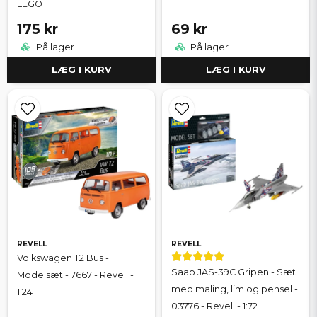
LEGO
175 kr
69 kr
På lager
På lager
LÆG I KURV
LÆG I KURV
REVELL
REVELL
Volkswagen T2 Bus -
Saab JAS-39C Gripen - Sæt
Modelsæt - 7667 - Revell -
med maling, lim og pensel -
1:24
03776 - Revell - 1:72