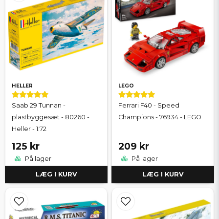
HELLER
LEGO
Saab 29 Tunnan -
Ferrari F40 - Speed
plastbyggesæt - 80260 -
Champions - 76934 - LEGO
Heller - 1:72
125 kr
209 kr
På lager
På lager
LÆG I KURV
LÆG I KURV