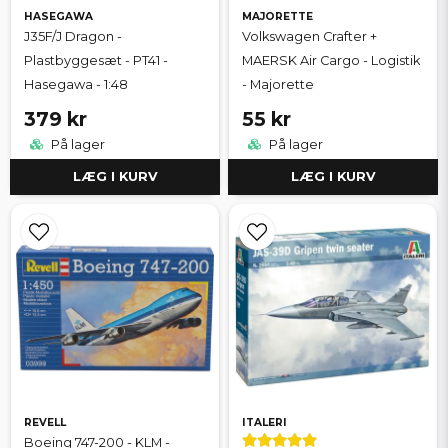
HASEGAWA
MAJORETTE
J35F/J Dragon -
Volkswagen Crafter +
Plastbyggesæt - PT41 -
MAERSK Air Cargo - Logistik
Hasegawa - 1:48
- Majorette
379 kr
55 kr
På lager
På lager
LÆG I KURV
LÆG I KURV
REVELL
ITALERI
Boeing 747-200 - KLM -