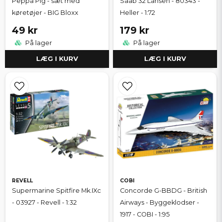
Peppa Pig - sæt med
Saab 32 Lansen - 80343 -
køretøjer - BIG Bloxx
Heller - 1:72
49 kr
179 kr
På lager
På lager
LÆG I KURV
LÆG I KURV
REVELL
COBI
Supermarine Spitfire Mk.IXc
Concorde G-BBDG - British
- 03927 - Revell - 1:32
Airways - Byggeklodser -
1917 - COBI - 1:95