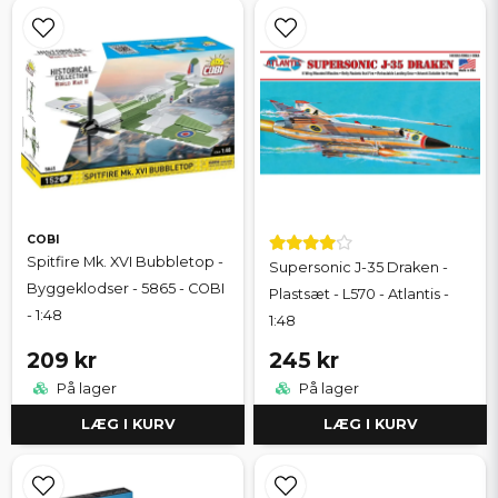
COBI
Spitfire Mk. XVI Bubbletop -
Supersonic J-35 Draken -
Byggeklodser - 5865 - COBI
Plastsæt - L570 - Atlantis -
- 1:48
1:48
209 kr
245 kr
På lager
På lager
LÆG I KURV
LÆG I KURV