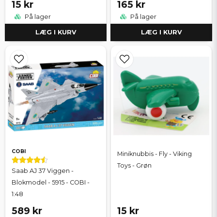
15 kr
165 kr
På lager
På lager
LÆG I KURV
LÆG I KURV
COBI
Miniknubbis - Fly - Viking
Toys - Grøn
Saab AJ 37 Viggen -
Blokmodel - 5915 - COBI -
1:48
589 kr
15 kr