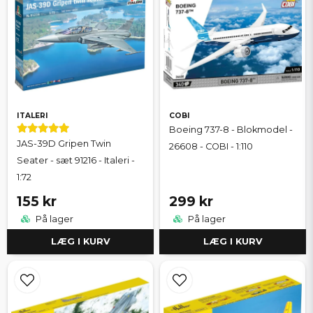
ITALERI
COBI
Boeing 737-8 - Blokmodel -
JAS-39D Gripen Twin
26608 - COBI - 1:110
Seater - sæt 91216 - Italeri -
1:72
155 kr
299 kr
På lager
På lager
LÆG I KURV
LÆG I KURV