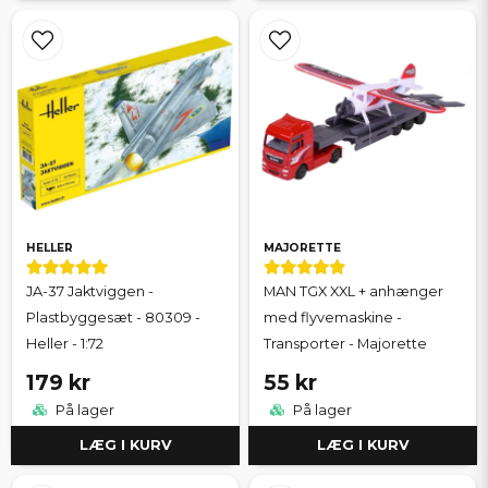
HELLER
MAJORETTE
JA-37 Jaktviggen -
MAN TGX XXL + anhænger
Plastbyggesæt - 80309 -
med flyvemaskine -
Heller - 1:72
Transporter - Majorette
179 kr
55 kr
På lager
På lager
LÆG I KURV
LÆG I KURV