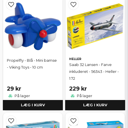
HELLER
Propelfly - Blå - Mini bamse
Saab 32 Lansen - Farve
- Viking Toys - 10 cm
inkluderet - 56343 - Heller -
1:72
29 kr
229 kr
På lager
På lager
LÆG I KURV
LÆG I KURV