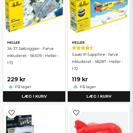
HELLER
HELLER
JA-37 Jaktviggen - Farve
Saab 91 Sapphire - farve
inkluderet - 56309 - Heller -
inkluderet - 56287 - Heller -
1:72
1:72
229 kr
119 kr
På lager
På lager
LÆG I KURV
LÆG I KURV