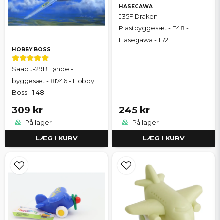
HASEGAWA
J35F Draken -
Plastbyggesæt - E48 -
Hasegawa - 1:72
HOBBY BOSS
Saab J-29B Tønde -
byggesæt - 81746 - Hobby
Boss - 1:48
309 kr
245 kr
På lager
På lager
LÆG I KURV
LÆG I KURV