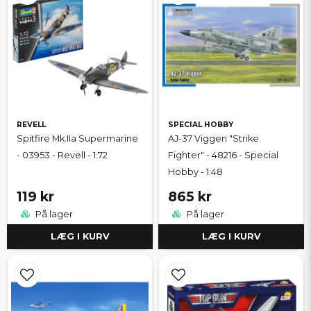
REVELL
SPECIAL HOBBY
Spitfire Mk.IIa Supermarine
AJ-37 Viggen "Strike
- 03953 - Revell - 1:72
Fighter" - 48216 - Special
Hobby - 1:48
119 kr
865 kr
På lager
På lager
LÆG I KURV
LÆG I KURV