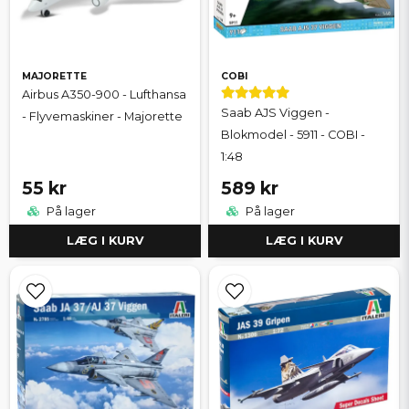
MAJORETTE
COBI
Airbus A350-900 - Lufthansa
Saab AJS Viggen -
- Flyvemaskiner - Majorette
Blokmodel - 5911 - COBI -
1:48
55 kr
589 kr
På lager
På lager
LÆG I KURV
LÆG I KURV