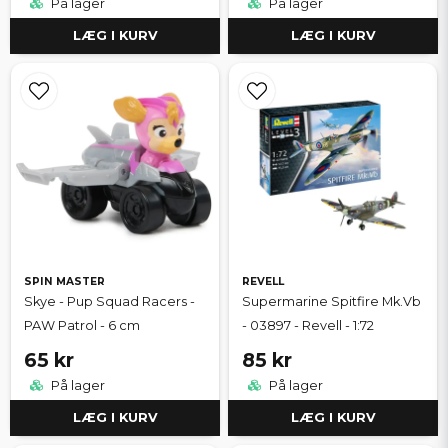
På lager
På lager
LÆG I KURV
LÆG I KURV
SPIN MASTER
REVELL
Skye - Pup Squad Racers -
Supermarine Spitfire Mk.Vb
PAW Patrol - 6 cm
- 03897 - Revell - 1:72
65 kr
85 kr
På lager
På lager
LÆG I KURV
LÆG I KURV