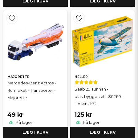
LÆG I KURV
LÆG I KURV
MAJORETTE
HELLER
Mercedes-Benz Actros -
Saab 29 Tunnan -
Rumraket - Transporter -
plastbyggesæt - 80260 -
Majorette
Heller - 1:72
49 kr
125 kr
På lager
På lager
LÆG I KURV
LÆG I KURV