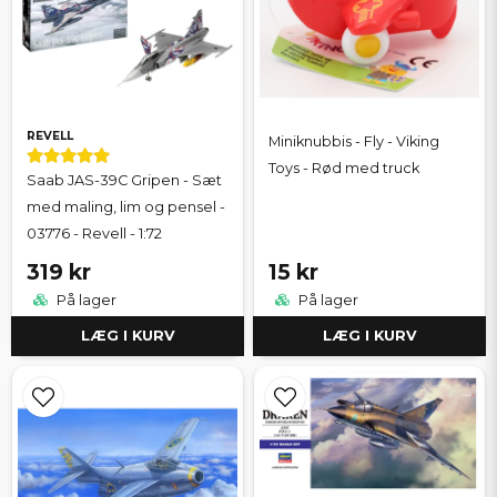
REVELL
Miniknubbis - Fly - Viking
Toys - Rød med truck
Saab JAS-39C Gripen - Sæt
med maling, lim og pensel -
03776 - Revell - 1:72
319 kr
15 kr
På lager
På lager
LÆG I KURV
LÆG I KURV