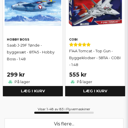
HOBBY BOSS
COBI
Saab J-29F Tønde -
F14A Tomcat - Top Gun -
byggesæt - 81745 - Hobby
Byggeklodser - 5811A - COBI
Boss - 1:48
- 1:48
299 kr
555 kr
På lager
På lager
LÆG I KURV
LÆG I KURV
Visar 1-48 av 83 i Flyvemaskiner
Vis flere...