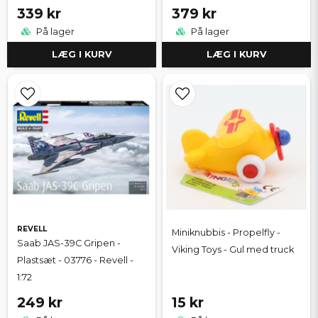
339 kr
379 kr
På lager
På lager
LÆG I KURV
LÆG I KURV
REVELL
Miniknubbis - Propelfly -
Saab JAS-39C Gripen -
Viking Toys - Gul med truck
Plastsæt - 03776 - Revell -
1:72
249 kr
15 kr