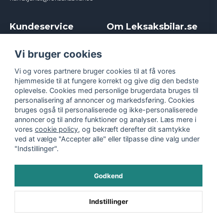
Kundeservice
Om Leksaksbilar.se
Kontakt
Om os
Kampagner og rabatter
Samarbejder og
Vi bruger cookies
Reklamation
Influencere
Vi og vores partnere bruger cookies til at få vores
Policy chase cars
Handelsbetingelser
hjemmeside til at fungere korrekt og give dig den bedste
Returnera
Persondatapolitik
oplevelse. Cookies med personlige brugerdata bruges til
Logga in
Cookies
personalisering af annoncer og markedsføring. Cookies
bruges også til personaliserede og ikke-personaliserede
annoncer og til andre funktioner og analyser. Læs mere i
vores
cookie policy
, og bekræft derefter dit samtykke
ved at vælge "Accepter alle" eller tilpasse dine valg under
"Indstillinger".
Godkend
©
2026
- Leksaksbilar.se
Indstillinger