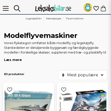
Legetøjsbiler
Køretøjstype
Flyvemaskiner
Modelflyvemaskiner
Vores flykategori omfatter både modelfly og legetøjsfly.
Størstedelen er detaljerede byggesæt og færdigbyggede
modeller i forskellige skalaer, suppleret med træ- og plastikfly til
de yngste.
Læs mere
Flysæt i forskellige skalaer
Plastsæt i 1:72, 1:48, 1:144 og 1:32 fra Revell, Italeri, Heller, Special
83 produkter
Mest populære
Hobby, ICM og Hobby Boss. Skalaer og designs spænder fra
jagerfly fra 2. verdenskrig (f.eks. Spitfire) til moderne passagerfly
(Boeing 787, Airbus A350) og moderne militærfly som JAS 39
Gripen. Hvert sæt indeholder dele, mærkater og tydelige
instruktioner.
Modelfly i metal og plast