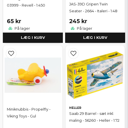
JAS-39D Gripen Twin
03999 - Revell - 1:450
Seater - 2664 - Italeri - 1:48
65 kr
245 kr
På lager
På lager
LÆG I KURV
LÆG I KURV
HELLER
Miniknubbis - Propelfly -
Saab 29 Barrel - sæt inkl.
Viking Toys - Gul
maling - 56260 - Heller - 1:72