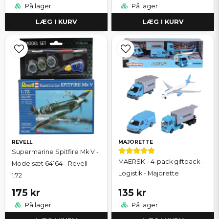
På lager
På lager
LÆG I KURV
LÆG I KURV
REVELL
MAJORETTE
Supermarine Spitfire Mk V -
MAERSK - 4-pack giftpack -
Modelsæt 64164 - Revell -
Logistik - Majorette
1:72
175 kr
135 kr
På lager
På lager