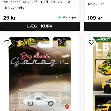
'95 Mazda RX-7 Drift - Rød - '70 VS. '90S -
Toys - 1:32
Hot Wheels
29 kr
109 kr
På lager
LÆG I KURV