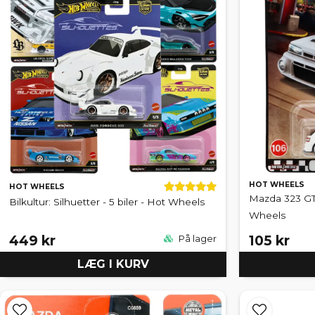
HOT WHEELS
HOT WHEELS
Mazda 323 GT
Bilkultur: Silhuetter - 5 biler - Hot Wheels
Wheels
449 kr
105 kr
På lager
LÆG I KURV