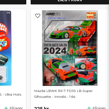
Mazda LBWK RX-7 FD3S LB-Super
 - Ultra Hots
Silhouette - Inno64 - 1:64
225 kr
På lager
På lager