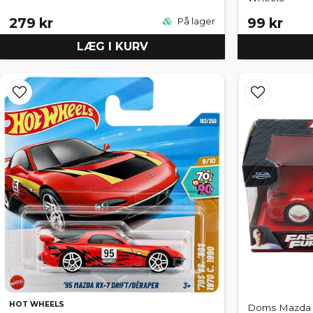
279 kr
99 kr
På lager
LÆG I KURV
HOT WHEELS
Doms Mazda RX