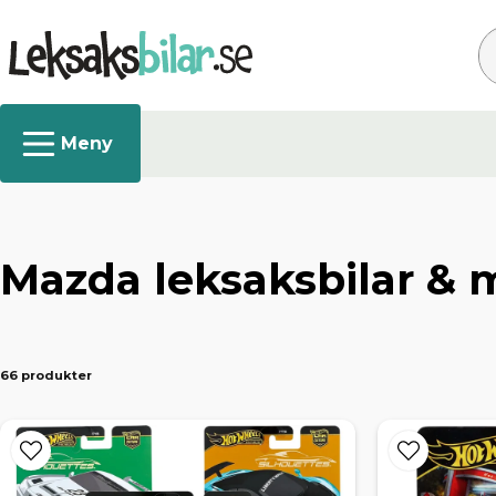
Sø
Mazda leksaksbilar & m
66 produkter