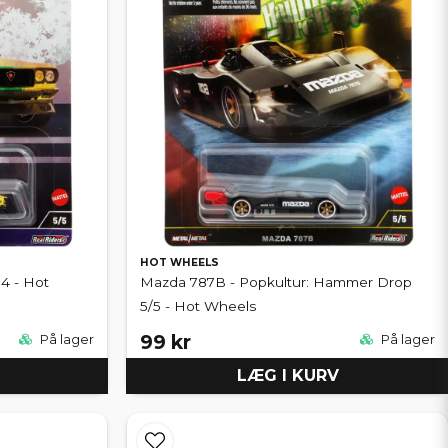
HOT WHEELS
 4 - Hot
Mazda 787B - Popkultur: Hammer Drop
5/5 - Hot Wheels
99 kr
På lager
På lager
LÆG I KURV