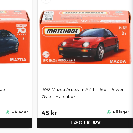
ab -
1992 Mazda Autozam AZ-1 - Rød - Power
Grab - Matchbox
45 kr
På lager
På lager
LÆG I KURV