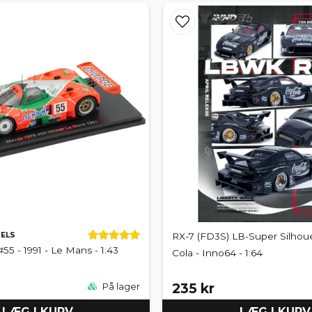
ELS
RX-7 (FD3S) LB-Super Silhoue
5 - 1991 - Le Mans - 1:43
Cola - Inno64 - 1:64
235 kr
På lager
LÆG I KURV
LÆG I KURV