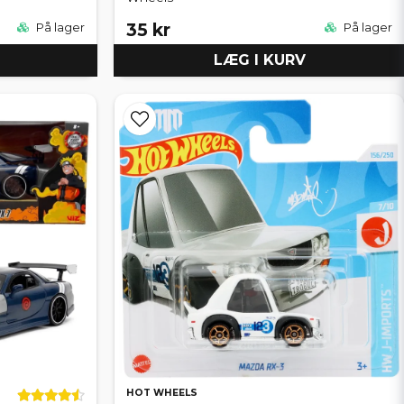
35 kr
På lager
På lager
LÆG I KURV
HOT WHEELS