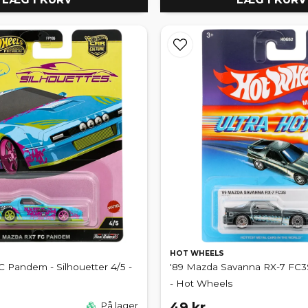
HOT WHEELS
 Pandem - Silhouetter 4/5 -
'89 Mazda Savanna RX-7 FC3S
- Hot Wheels
49 kr
På lager