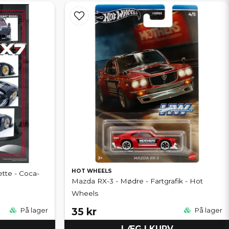
HOT WHEELS
tte - Coca-
Mazda RX-3 - Mødre - Fartgrafik - Hot
Wheels
35 kr
På lager
På lager
LÆG I KURV