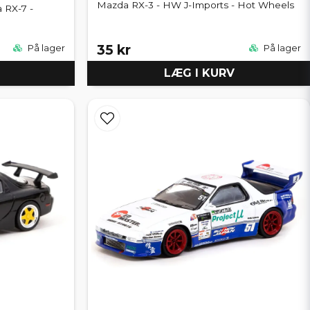
Mazda RX-3 - HW J-Imports - Hot Wheels
 RX-7 -
35 kr
På lager
På lager
LÆG I KURV