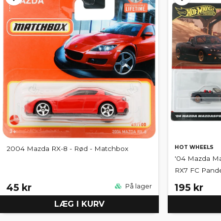
HOT WHEELS
2004 Mazda RX-8 - Rød - Matchbox
'04 Mazda M
RX7 FC Pand
45 kr
195 kr
På lager
LÆG I KURV