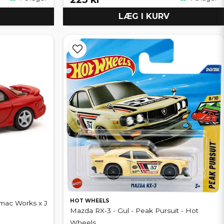
LÆG I KURV
HOT WHEELS
mac Works x J
Mazda RX-3 - Gul - Peak Pursuit - Hot
Wheels