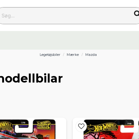
g...
Legetøjsbiler
Mærke
Mazda
odellbilar