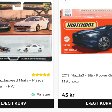
2019 Mazda3 - Blå - Power Gr
azdaspeed Miata + Mazda
Matchbox
em - HW
45 kr
På lager
LÆG I KURV
LÆG I KURV