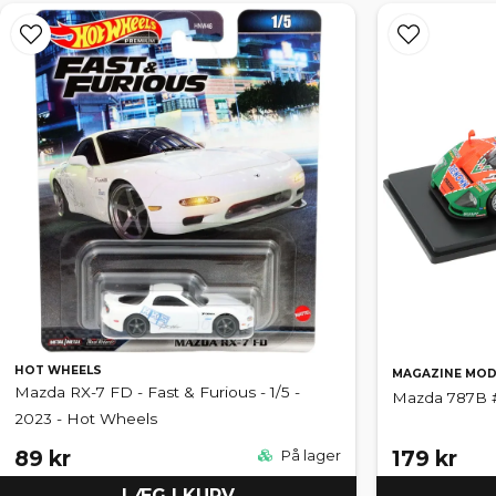
HOT WHEELS
MAGAZINE MOD
Mazda RX-7 FD - Fast & Furious - 1/5 -
Mazda 787B #5
2023 - Hot Wheels
89 kr
179 kr
På lager
LÆG I KURV