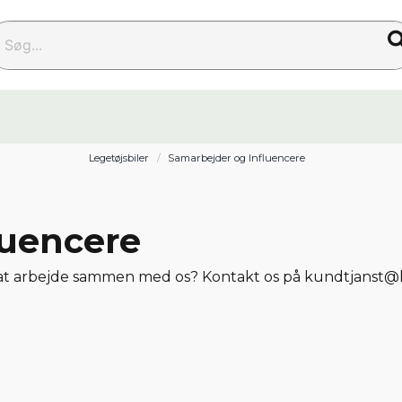
g...
Legetøjsbiler
Samarbejder og Influencere
luencere
l at arbejde sammen med os? Kontakt os på kundtjanst@leks