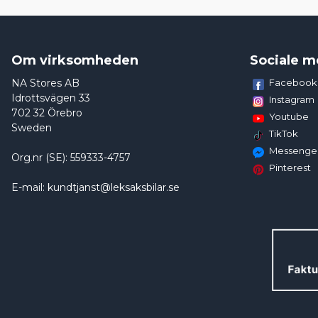
Om virksomheden
Sociale m
NA Stores AB
Facebook
Idrottsvägen 33
Instagram
702 32 Örebro
Youtube
Sweden
TikTok
Messenge
Org.nr (SE): 559333-4757
Pinterest
E-mail: kundtjanst@leksaksbilar.se