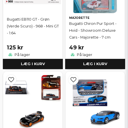
MAJORETTE
Bugatti EB110 GT - Grøn
Bugatti Chiron Pur Sport -
(Verde Scuro) - 968 - Mini GT
Hvid - Showroom Deluxe
- 1:64
Cars - Majorette - 7 cm
125 kr
49 kr
På lager
På lager
LÆG I KURV
LÆG I KURV