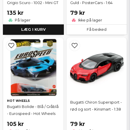
Grigio Scuro - 1002 - Mini GT
Guld - PosterCars - 1:64
135 kr
79 kr
På lager
Ikke på lager
LÆG I KURV
Få besked
HOT WHEELS
Bugatti Chiron Supersport -
Bugatti Bolide - Blå / Gråblå
rød og sort - Kinsmart - 1:38
- Eurospeed - Hot Wheels
105 kr
79 kr