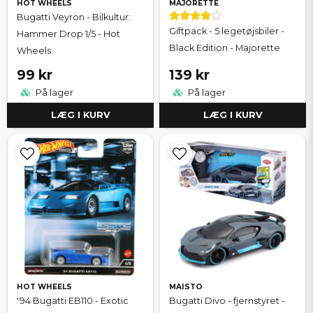
HOT WHEELS
MAJORETTE
Bugatti Veyron - Bilkultur:
Giftpack - 5 legetøjsbiler -
Hammer Drop 1/5 - Hot
Black Edition - Majorette
Wheels
99 kr
139 kr
På lager
På lager
LÆG I KURV
LÆG I KURV
HOT WHEELS
MAISTO
'94 Bugatti EB110 - Exotic
Bugatti Divo - fjernstyret -