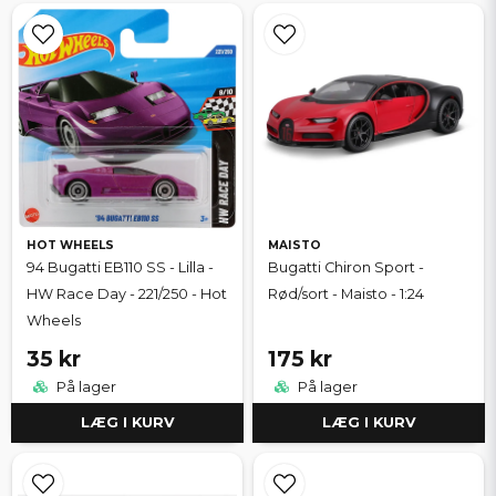
HOT WHEELS
MAISTO
94 Bugatti EB110 SS - Lilla -
Bugatti Chiron Sport -
HW Race Day - 221/250 - Hot
Rød/sort - Maisto - 1:24
Wheels
35 kr
175 kr
På lager
På lager
LÆG I KURV
LÆG I KURV