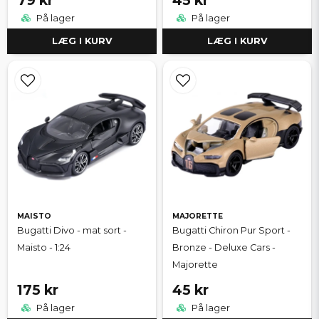
79 kr
45 kr
På lager
På lager
LÆG I KURV
LÆG I KURV
MAISTO
MAJORETTE
Bugatti Divo - mat sort -
Bugatti Chiron Pur Sport -
Maisto - 1:24
Bronze - Deluxe Cars -
Majorette
175 kr
45 kr
På lager
På lager