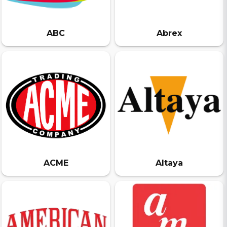
ABC
Abrex
ACME
Altaya