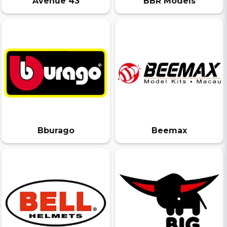
Avenue 43
BBR Models
Bburago
Beemax