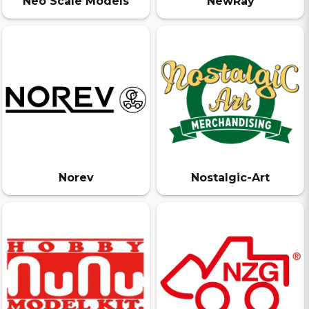
Neo Scale Models
NewRay
Norev
Nostalgic-Art