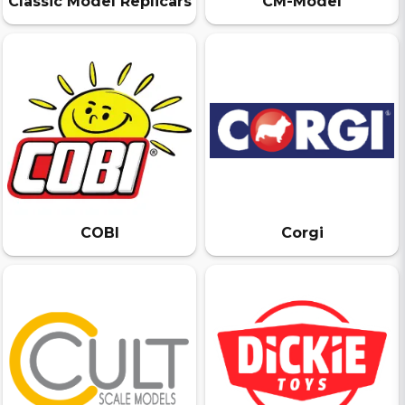
Classic Model Replicars
CM-Model
COBI
Corgi