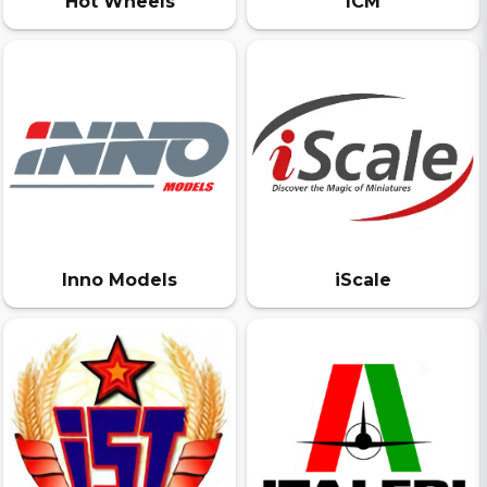
Hot Wheels
ICM
Inno Models
iScale