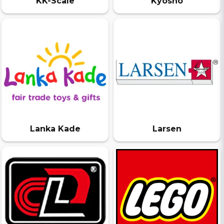
KK-Scale
Kyosho
Lanka Kade
Larsen