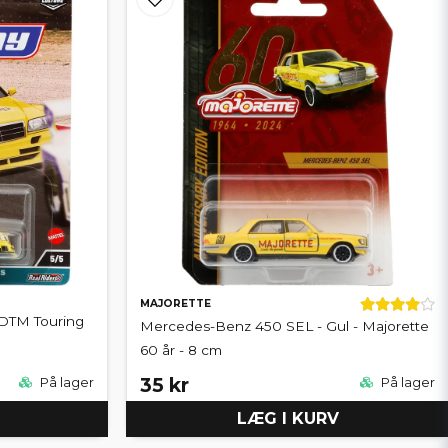
MAJORETTE
DTM Touring
Mercedes-Benz 450 SEL - Gul - Majorette
60 år - 8 cm
35 kr
På lager
På lager
LÆG I KURV