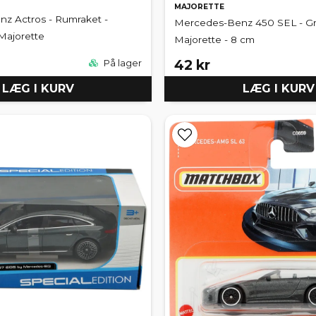
MAJORETTE
z Actros - Rumraket -
Mercedes-Benz 450 SEL - Grø
 Majorette
Majorette - 8 cm
42 kr
På lager
LÆG I KURV
LÆG I KURV