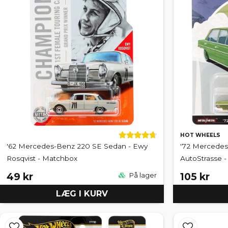
HOT WHEELS
'62 Mercedes-Benz 220 SE Sedan - Ewy
'72 Mercedes
Rosqvist - Matchbox
AutoStrasse 
49 kr
105 kr
På lager
LÆG I KURV