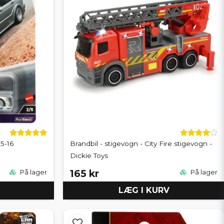
5-16
Brandbil - stigevogn - City Fire stigevogn -
Dickie Toys
165 kr
På lager
På lager
LÆG I KURV