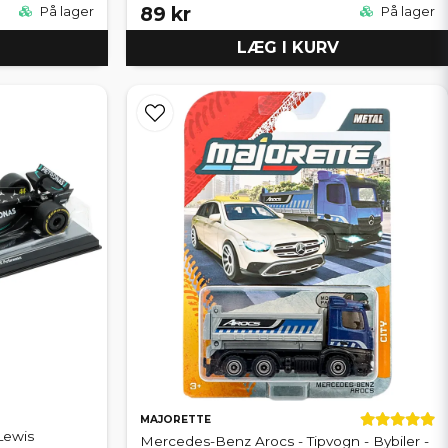
89 kr
På lager
På lager
LÆG I KURV
MAJORETTE
Lewis
Mercedes-Benz Arocs - Tipvogn - Bybiler -