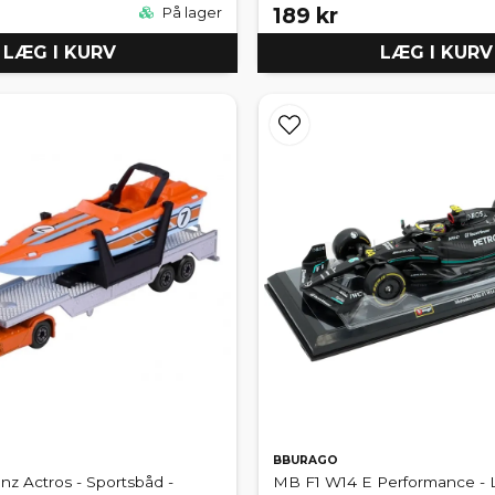
189 kr
På lager
LÆG I KURV
LÆG I KURV
BBURAGO
z Actros - Sportsbåd -
MB F1 W14 E Performance - 