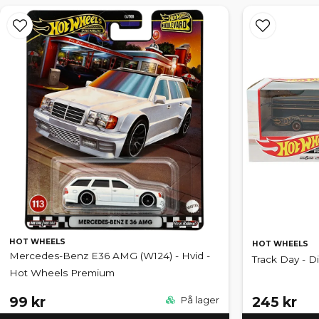
HOT WHEELS
HOT WHEELS
Mercedes-Benz E36 AMG (W124) - Hvid -
Track Day - D
Hot Wheels Premium
99 kr
245 kr
På lager