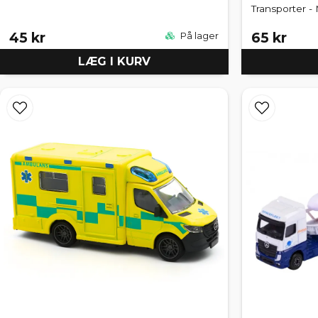
Transporter -
45 kr
65 kr
På lager
LÆG I KURV