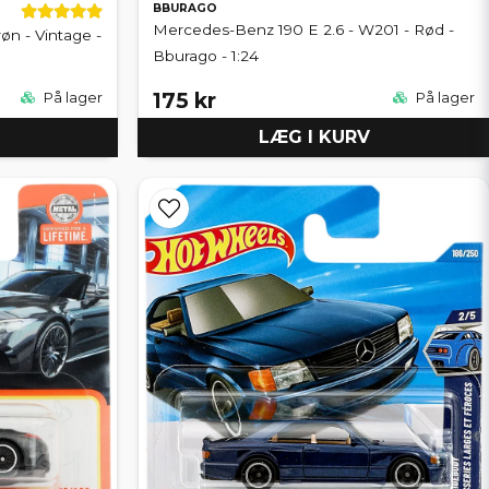
BBURAGO
Mercedes-Benz 190 E 2.6 - W201 - Rød -
n - Vintage -
Bburago - 1:24
175 kr
På lager
På lager
LÆG I KURV