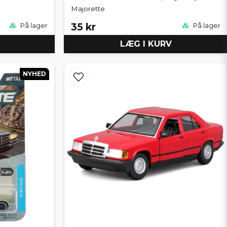
Majorette
35 kr
På lager
På lager
LÆG I KURV
NYHED