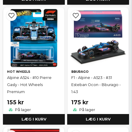
HOT WHEELS
BBURAGO
Alpine A524 - #10 Pierre
F1 - Alpine - A523 - #31
Gasly - Hot Wheels
Esteban Ocon - Bburago -
Premium
1:43
155 kr
175 kr
På lager
På lager
LÆG I KURV
LÆG I KURV