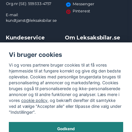
Org.nr (SE): 559333-4757
Messenger
Pinterest
E-mail:
kundtjanst@leksaksbilar.se
Kundeservice
Om Leksaksbilar.se
Kontakt
Om os
Kampagner og rabatter
Samarbejder og
Vi bruger cookies
Reklamation
Influencere
Vi og vores partnere bruger cookies til at få vores
Policy chase cars
Handelsbetingelser
hjemmeside til at fungere korrekt og give dig den bedste
Returnera
Persondatapolitik
oplevelse. Cookies med personlige brugerdata bruges til
Logga in
Cookies
personalisering af annoncer og markedsføring. Cookies
bruges også til personaliserede og ikke-personaliserede
annoncer og til andre funktioner og analyser. Læs mere i
vores
cookie policy
, og bekræft derefter dit samtykke
ved at vælge "Accepter alle" eller tilpasse dine valg under
"Indstillinger".
Godkend