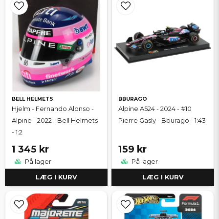
BELL HELMETS
BBURAGO
Hjelm - Fernando Alonso -
Alpine A524 - 2024 - #10
Alpine - 2022 - Bell Helmets
Pierre Gasly - Bburago - 1:43
- 1:2
1 345 kr
159 kr
På lager
På lager
LÆG I KURV
LÆG I KURV