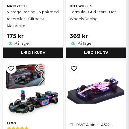
MAJORETTE
HOT WHEELS
Vintage Racing - 5-pak med
Formula 1 Grid Start - Hot
racerbiler - Giftpack -
Wheels Racing
Majorette
175 kr
369 kr
På lager
På lager
LÆG I KURV
LÆG I KURV
LEGO
F1 - BWT Alpine - A522 -