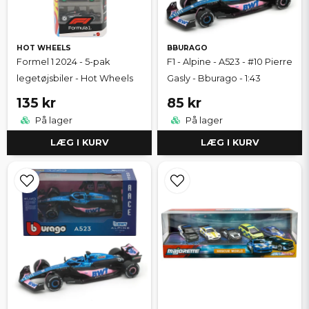
HOT WHEELS
BBURAGO
Formel 1 2024 - 5-pak
F1 - Alpine - A523 - #10 Pierre
legetøjsbiler - Hot Wheels
Gasly - Bburago - 1:43
135 kr
85 kr
På lager
På lager
LÆG I KURV
LÆG I KURV