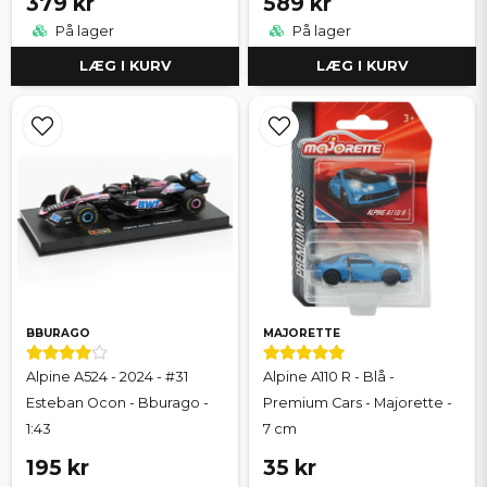
379 kr
589 kr
På lager
På lager
LÆG I KURV
LÆG I KURV
BBURAGO
MAJORETTE
Alpine A524 - 2024 - #31
Alpine A110 R - Blå -
Esteban Ocon - Bburago -
Premium Cars - Majorette -
1:43
7 cm
195 kr
35 kr