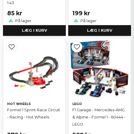
1:43
85 kr
199 kr
På lager
På lager
LÆG I KURV
LÆG I KURV
HOT WHEELS
LEGO
Formel 1 Sprint Race Circuit
F1 Garage - Mercedes-AMG
- Racing - Hot Wheels
& Alpine - Formel 1 - 60444 -
LEGO