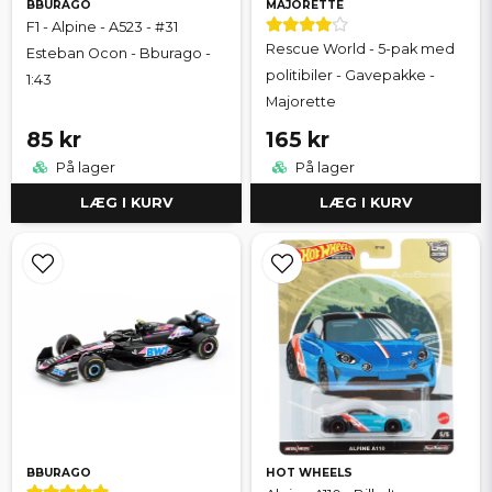
BBURAGO
MAJORETTE
F1 - Alpine - A523 - #31
Rescue World - 5-pak med
Esteban Ocon - Bburago -
politibiler - Gavepakke -
1:43
Majorette
85 kr
165 kr
På lager
På lager
LÆG I KURV
LÆG I KURV
BBURAGO
HOT WHEELS