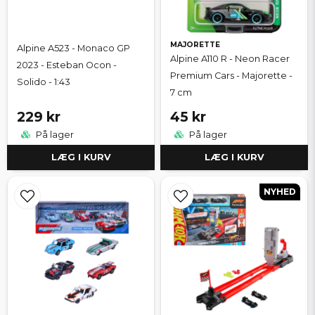
MAJORETTE
Alpine A523 - Monaco GP
Alpine A110 R - Neon Racer
2023 - Esteban Ocon -
Premium Cars - Majorette -
Solido - 1:43
7 cm
229 kr
45 kr
På lager
På lager
LÆG I KURV
LÆG I KURV
NYHED