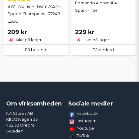
Fernando Alonso #14 -
BWT Alpine F1 Team A524 -
Spark - 1:64
Speed Champions - 77248 -
LEGO
209 kr
229 kr
Ikke på lager
Ikke på lager
Få besked
Få besked
Om virksomheden
Sociale medier
Facebook
NA Stores AB
Idrottsvägen 33
Instagram
702 32 Örebro
Youtube
Sweden
TikTok