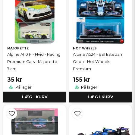
MAJORETTE
HOT WHEELS
Alpine A110 R - Hvid - Racing
Alpine A524 - #31 Esteban
Premium Cars - Majorette -
Ocon - Hot Wheels
7 cm
Premium
35 kr
155 kr
På lager
På lager
LÆG I KURV
LÆG I KURV