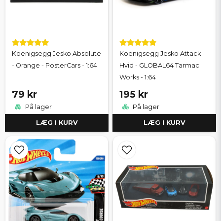
supersportsvogne.
Koenigsegg Jesko Absolute
Koenigsegg Jesko Attack -
- Orange - PosterCars - 1:64
Hvid - GLOBAL64 Tarmac
Works - 1:64
79 kr
195 kr
På lager
På lager
LÆG I KURV
LÆG I KURV