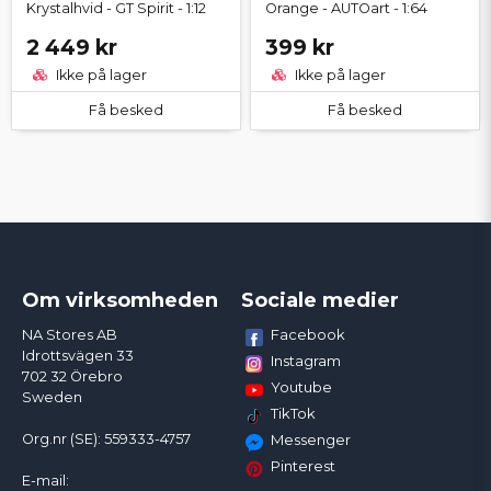
Krystalhvid - GT Spirit - 1:12
Orange - AUTOart - 1:64
2 449 kr
399 kr
Ikke på lager
Ikke på lager
Få besked
Få besked
Om virksomheden
Sociale medier
Facebook
NA Stores AB
Idrottsvägen 33
Instagram
702 32 Örebro
Youtube
Sweden
TikTok
Org.nr (SE): 559333-4757
Messenger
Pinterest
E-mail: