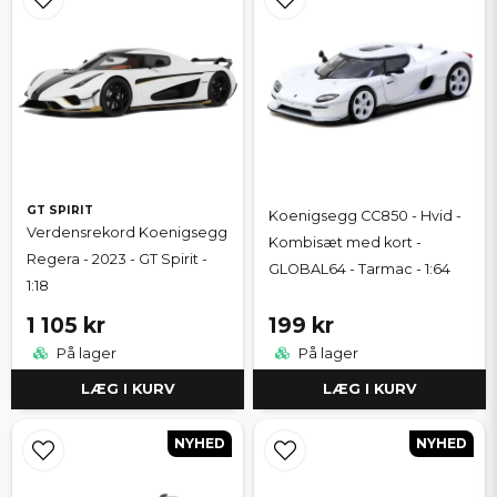
GT SPIRIT
Koenigsegg CC850 - Hvid -
Verdensrekord Koenigsegg
Kombisæt med kort -
Regera - 2023 - GT Spirit -
GLOBAL64 - Tarmac - 1:64
1:18
1 105 kr
199 kr
På lager
På lager
LÆG I KURV
LÆG I KURV
NYHED
NYHED