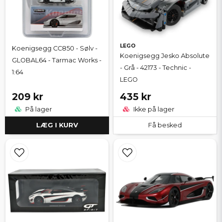
LEGO
Koenigsegg CC850 - Sølv -
Koenigsegg Jesko Absolute
GLOBAL64 - Tarmac Works -
- Grå - 42173 - Technic -
1:64
LEGO
209 kr
435 kr
På lager
Ikke på lager
LÆG I KURV
Få besked