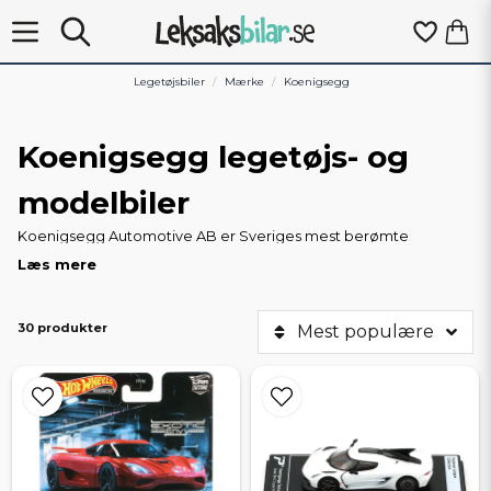
Legetøjsbiler
Mærke
Koenigsegg
Koenigsegg legetøjs- og
modelbiler
Koenigsegg Automotive AB er Sveriges mest berømte
producent af supersportsvogne og har base i Ängelholm i
Læs mere
Skåne. Med en produktion på omkring 30 biler om året og en
historie med banebrydende modeller - fra CC8S og Agera til
Jesko, Gemera og CC850 - er mærket blevet et ikon inden for
30 produkter
Mest populære
eksklusive sportsvogne. På Leksaksbilar.se finder du et
håndplukket udvalg af Koenigsegg legetøjsbiler og modelbiler,
der gengiver det originale design i detaljer.
Bredt udvalg til samlere og entusiaster
Vi tilbyder Koenigsegg-modeller i flere populære skalaer som
1:64, 1:43 og 1:18 fra kendte producenter som f.eks: