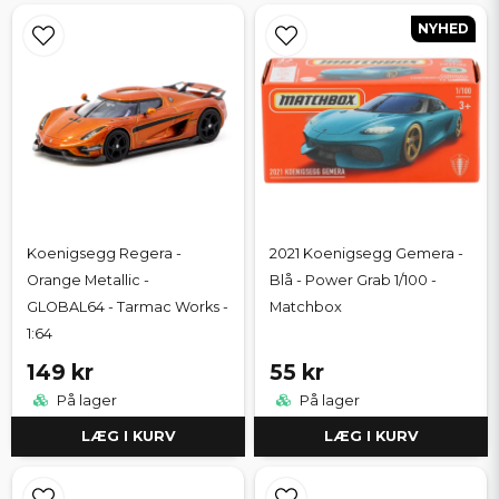
NYHED
Koenigsegg Regera -
2021 Koenigsegg Gemera -
Orange Metallic -
Blå - Power Grab 1/100 -
GLOBAL64 - Tarmac Works -
Matchbox
1:64
149 kr
55 kr
På lager
På lager
LÆG I KURV
LÆG I KURV