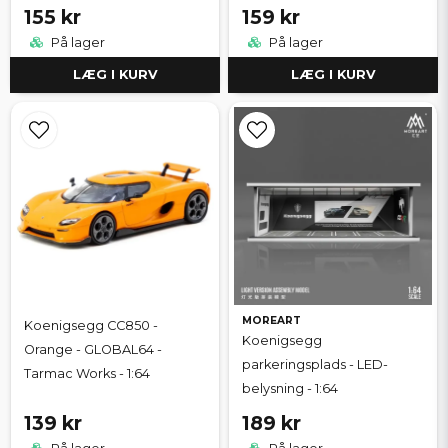
155 kr
159 kr
På lager
På lager
LÆG I KURV
LÆG I KURV
MOREART
Koenigsegg CC850 -
Koenigsegg
Orange - GLOBAL64 -
parkeringsplads - LED-
Tarmac Works - 1:64
belysning - 1:64
139 kr
189 kr