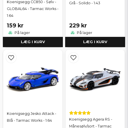
Koenigsegg CC850 - Sølv -
Grå - Solido - 1:43
GLOBAL64 - Tarmac Works -
1:64
159 kr
229 kr
På lager
På lager
LÆG I KURV
LÆG I KURV
Koenigsegg Jesko Attack -
Koenigsegg Agera RS -
Blå - Tarmac Works - 1:64
Månesølv/sort - Tarmac