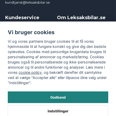
kundtjanst@leksaksbilar.se
Kundeservice
Om Leksaksbilar.se
Kontakt
Om os
Kampagner og rabatter
Samarbejder og
Vi bruger cookies
Reklamation
Influencere
Vi og vores partnere bruger cookies til at få vores
Policy chase cars
Handelsbetingelser
hjemmeside til at fungere korrekt og give dig den bedste
Returnera
Persondatapolitik
oplevelse. Cookies med personlige brugerdata bruges til
Logga in
Cookies
personalisering af annoncer og markedsføring. Cookies
bruges også til personaliserede og ikke-personaliserede
annoncer og til andre funktioner og analyser. Læs mere i
vores
cookie policy
, og bekræft derefter dit samtykke
ved at vælge "Accepter alle" eller tilpasse dine valg under
"Indstillinger".
Godkend
©
2026
- Leksaksbilar.se
Indstillinger