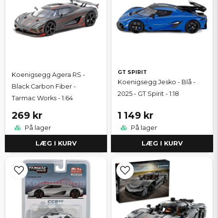
GT SPIRIT
Koenigsegg Agera RS -
Koenigsegg Jesko - Blå -
Black Carbon Fiber -
2025 - GT Spirit - 1:18
Tarmac Works - 1:64
269 kr
1 149 kr
På lager
På lager
LÆG I KURV
LÆG I KURV