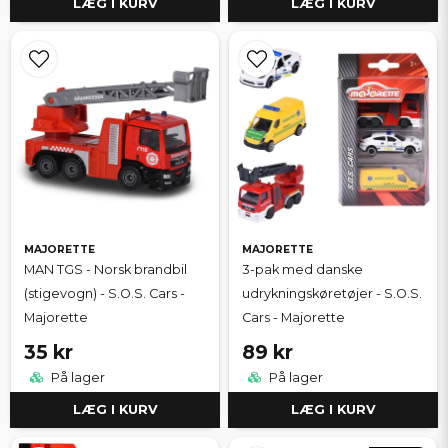
LÆG I KURV
LÆG I KURV
MAJORETTE
MAJORETTE
MAN TGS - Norsk brandbil
3-pak med danske
(stigevogn) - S.O.S. Cars -
udrykningskøretøjer - S.O.S.
Majorette
Cars - Majorette
35 kr
89 kr
På lager
På lager
LÆG I KURV
LÆG I KURV