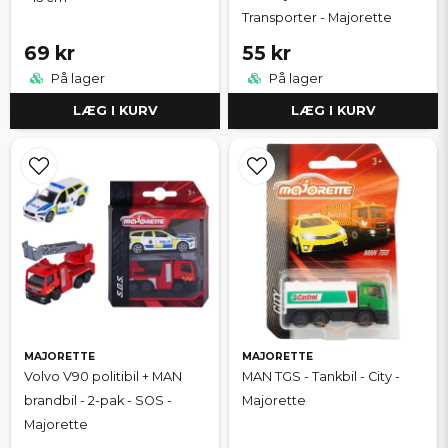
Transporter - Majorette
69 kr
55 kr
På lager
På lager
LÆG I KURV
LÆG I KURV
MAJORETTE
MAJORETTE
Volvo V90 politibil + MAN
MAN TGS - Tankbil - City -
brandbil - 2-pak - SOS -
Majorette
Majorette