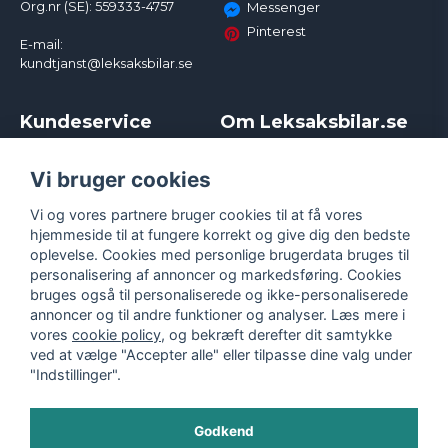
Org.nr (SE): 559333-4757
Messenger
Pinterest
E-mail:
kundtjanst@leksaksbilar.se
Kundeservice
Om Leksaksbilar.se
Kontakt
Om os
Kampagner og rabatter
Samarbejder og
Vi bruger cookies
Reklamation
Influencere
Vi og vores partnere bruger cookies til at få vores
Policy chase cars
Handelsbetingelser
hjemmeside til at fungere korrekt og give dig den bedste
Returnera
Persondatapolitik
oplevelse. Cookies med personlige brugerdata bruges til
Logga in
Cookies
personalisering af annoncer og markedsføring. Cookies
bruges også til personaliserede og ikke-personaliserede
annoncer og til andre funktioner og analyser. Læs mere i
vores
cookie policy
, og bekræft derefter dit samtykke
ved at vælge "Accepter alle" eller tilpasse dine valg under
"Indstillinger".
Godkend