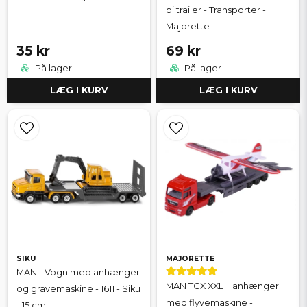
biltrailer - Transporter -
Majorette
35 kr
69 kr
På lager
På lager
LÆG I KURV
LÆG I KURV
SIKU
MAJORETTE
MAN - Vogn med anhænger
MAN TGX XXL + anhænger
og gravemaskine - 1611 - Siku
med flyvemaskine -
- 15 cm