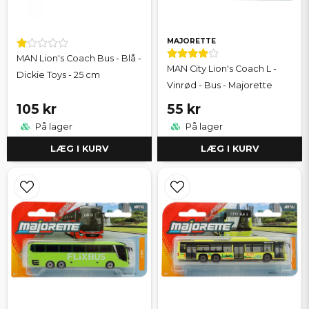
MAJORETTE
MAN Lion's Coach Bus - Blå -
MAN City Lion's Coach L -
Dickie Toys - 25 cm
Vinrød - Bus - Majorette
105 kr
55 kr
På lager
På lager
LÆG I KURV
LÆG I KURV