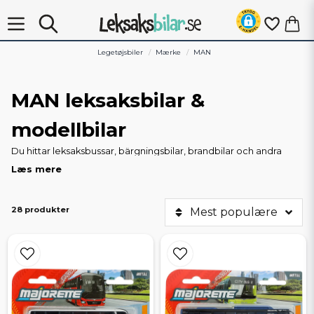
Legetøjsbiler
Mærke
MAN
MAN leksaksbilar &
modellbilar
Du hittar leksaksbussar, bärgningsbilar, brandbilar och andra
typer av tjänstefordon från MAN här.
Læs mere
28 produkter
Mest populære