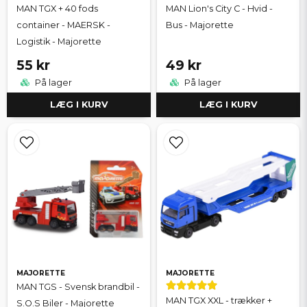
MAN TGX + 40 fods
MAN Lion's City C - Hvid -
container - MAERSK -
Bus - Majorette
Logistik - Majorette
55 kr
49 kr
På lager
På lager
LÆG I KURV
LÆG I KURV
MAJORETTE
MAJORETTE
MAN TGS - Svensk brandbil -
MAN TGX XXL - trækker +
S.O.S Biler - Majorette