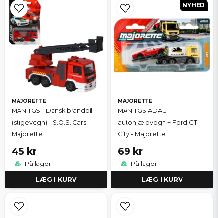
NYHED
MAJORETTE
MAJORETTE
MAN TGS - Dansk brandbil
MAN TGS ADAC
(stigevogn) - S.O.S. Cars -
autohjælpvogn + Ford GT -
Majorette
City - Majorette
45 kr
69 kr
På lager
På lager
LÆG I KURV
LÆG I KURV