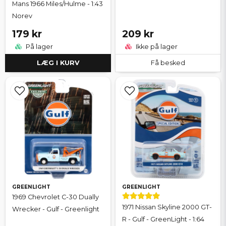
Mans 1966 Miles/Hulme - 1:43
Norev
179 kr
209 kr
På lager
Ikke på lager
LÆG I KURV
Få besked
GREENLIGHT
GREENLIGHT
1969 Chevrolet C-30 Dually
1971 Nissan Skyline 2000 GT-
Wrecker - Gulf - Greenlight
R - Gulf - GreenLight - 1:64