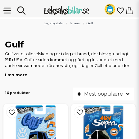
Legetøjsbiler
Temaer
Gulf
Gulf
Gulf var et olieselskab og er i dag et brand, der blev grundlagt i
1911 i USA. Gulf er siden kommet og gået og fusioneret med
andre virksomheder i årenes løb, og i dag er Gulf et brand, der
bruges i forskellige sammenhænge. I Sverige bruges Gulf-
Læs mere
brandet af uafhængige benzinforhandlere, og Gulf-tankstationer
findes i øjeblikket (27. juli 2022) på 74 stationer i Sverige. Her på
Leksaksbilar.se er vi særligt glade for legetøjsbiler og modelbiler
16 produkter
Mest populære
med Gulf-tema og har valgt at kategorisere disse produkter på
denne side, hvor du finder alle vores biler med Gulf-logoet og
Gulf-farverne blå og orange. Gulf var engang en stor sponsor af
motorsport, og derfor er det almindeligt, at Gulf-logoet og -
farverne optræder på legetøjs- og modelbiler.