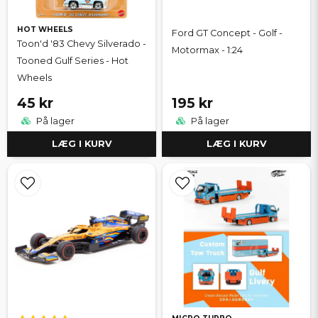
HOT WHEELS
Ford GT Concept - Golf -
Toon'd '83 Chevy Silverado -
Motormax - 1:24
Tooned Gulf Series - Hot
Wheels
45 kr
195 kr
På lager
På lager
LÆG I KURV
LÆG I KURV