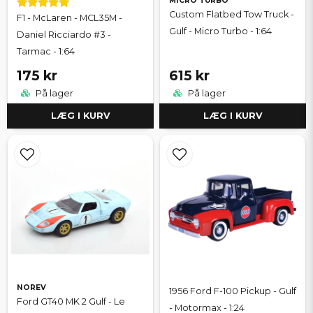
MICRO TURBO
Custom Flatbed Tow Truck -
F1 - McLaren - MCL35M -
Gulf - Micro Turbo - 1:64
Daniel Ricciardo #3 -
Tarmac - 1:64
175 kr
615 kr
På lager
På lager
LÆG I KURV
LÆG I KURV
NOREV
1956 Ford F-100 Pickup - Gulf
Ford GT40 MK 2 Gulf - Le
- Motormax - 1:24