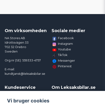
Om virksomheden
Sociale medier
Facebook
NA Stores AB
Idrottsvägen 33
Instagram
702 32 Örebro
Youtube
Sweden
TikTok
Org.nr (SE): 559333-4757
Messenger
Pinterest
E-mail:
kundtjanst@leksaksbilar.se
Kundeservice
Om Leksaksbilar.se
Kontakt
Om os
Kampagner og rabatter
Samarbejder og
Vi bruger cookies
Reklamation
Influencere