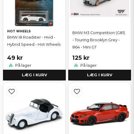
HOT WHEELS
BMW M3 Competition (G81)
BMW i8 Roadster - Hvid -
- Touring Brooklyn Grey -
Hybrid Speed - Hot Wheels
864 - Mini GT
49 kr
125 kr
På lager
På lager
LÆG I KURV
LÆG I KURV