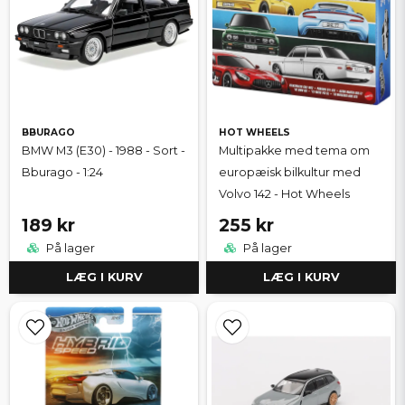
BBURAGO
HOT WHEELS
BMW M3 (E30) - 1988 - Sort -
Multipakke med tema om
Bburago - 1:24
europæisk bilkultur med
Volvo 142 - Hot Wheels
189 kr
255 kr
På lager
På lager
LÆG I KURV
LÆG I KURV