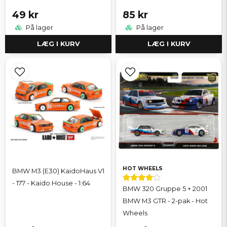
49 kr
85 kr
På lager
På lager
LÆG I KURV
LÆG I KURV
HOT WHEELS
BMW M3 (E30) KaidoHaus V1
- 177 - Kaido House - 1:64
BMW 320 Gruppe 5 + 2001
BMW M3 GTR - 2-pak - Hot
Wheels