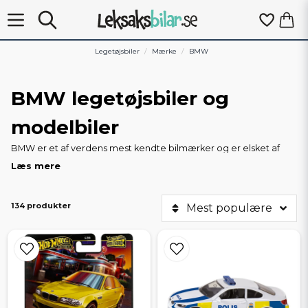
Legetøjsbiler
Mærke
BMW
BMW legetøjsbiler og
modelbiler
BMW er et af verdens mest kendte bilmærker og er elsket af
både bilentusiaster og samlere. På Leksaksbilar.se finder du et
Læs mere
af Sveriges bredeste udvalg af BMW-legetøjsbiler - fra klassiske
modeller som M1 og M3 E30 til moderne sportsvogne som M4
og i8. Sortimentet omfatter både små biler i skala 1:64 og store,
134 produkter
Mest populære
detaljerede samlermodeller i 1:18 og 1:24, alle med licens fra
BMW og designet til at afspejle det originale design.
Bredt udvalg til samlere og børn
Vi tilbyder både legebiler til børn og modelbiler af høj kvalitet til
samlere. Her finder du: