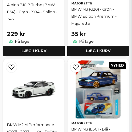
MAJORETTE
Alpina B10 BiTurbo (BMW
BMW M3 (G20) - Grøn -
E34) - Grøn - 1994 - Solido -
BMW Edition Premium -
1:43
Majorette
229 kr
35 kr
På lager
På lager
LÆG I KURV
LÆG I KURV
NYHED
MAJORETTE
BMW M2 M Performance
BMW M3 (E30) - Blå -
(G87) - 2023 - Hvid - Solido -