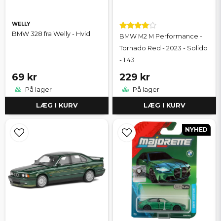
WELLY
BMW 328 fra Welly - Hvid
BMW M2 M Performance -
Tornado Red - 2023 - Solido
- 1:43
69 kr
229 kr
På lager
På lager
LÆG I KURV
LÆG I KURV
NYHED