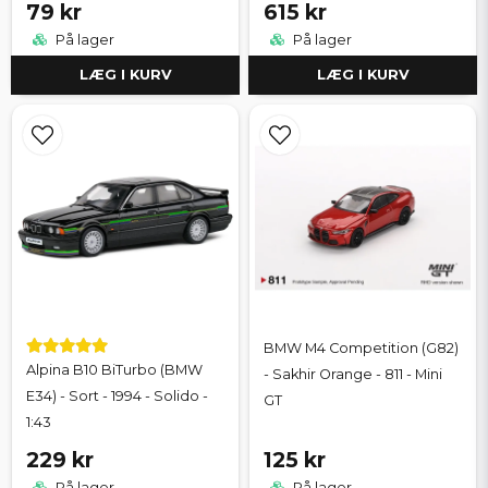
79 kr
615 kr
På lager
På lager
LÆG I KURV
LÆG I KURV
BMW M4 Competition (G82)
Alpina B10 BiTurbo (BMW
- Sakhir Orange - 811 - Mini
E34) - Sort - 1994 - Solido -
GT
1:43
229 kr
125 kr
På lager
På lager