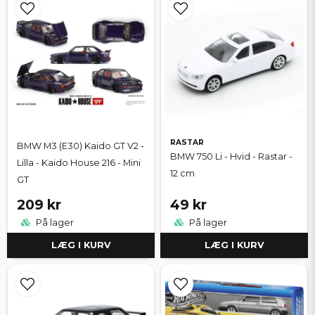
RASTAR
BMW M3 (E30) Kaido GT V2 -
BMW 750 Li - Hvid - Rastar -
Lilla - Kaido House 216 - Mini
12 cm
GT
209 kr
49 kr
På lager
På lager
LÆG I KURV
LÆG I KURV