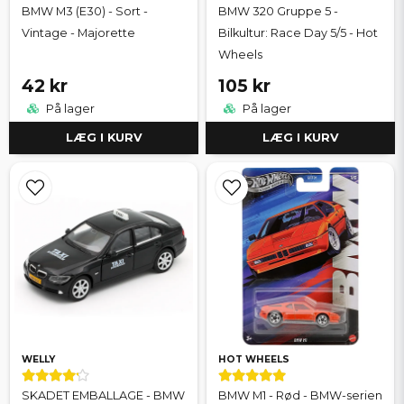
BMW M3 (E30) - Sort -
BMW 320 Gruppe 5 -
Vintage - Majorette
Bilkultur: Race Day 5/5 - Hot
Wheels
42 kr
105 kr
På lager
På lager
LÆG I KURV
LÆG I KURV
WELLY
HOT WHEELS
SKADET EMBALLAGE - BMW
BMW M1 - Rød - BMW-serien