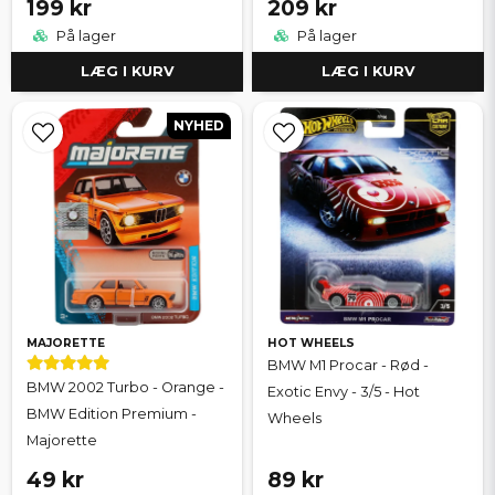
199 kr
209 kr
På lager
På lager
LÆG I KURV
LÆG I KURV
NYHED
MAJORETTE
HOT WHEELS
BMW M1 Procar - Rød -
BMW 2002 Turbo - Orange -
Exotic Envy - 3/5 - Hot
BMW Edition Premium -
Wheels
Majorette
49 kr
89 kr