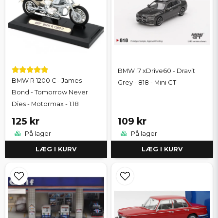
BMW i7 xDrive60 - Dravit
BMW R 1200 C - James
Grey - 818 - Mini GT
Bond - Tomorrow Never
Dies - Motormax - 1:18
125 kr
109 kr
På lager
På lager
LÆG I KURV
LÆG I KURV