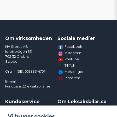
Om virksomheden
Sociale medier
Facebook
NA Stores AB
Idrottsvägen 33
Instagram
702 32 Örebro
Youtube
Sweden
TikTok
Org.nr (SE): 559333-4757
Messenger
Pinterest
E-mail:
kundtjanst@leksaksbilar.se
Kundeservice
Om Leksaksbilar.se
Kontakt
Om os
Kampagner og rabatter
Samarbejder og
Vi bruger cookies