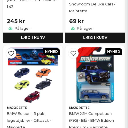
Showroom Deluxe Cars -
1:43
Majorette
245 kr
69 kr
På lager
På lager
LÆG I KURV
LÆG I KURV
NYHED
NYHED
MAJORETTE
MAJORETTE
BMW Edition - 5-pak
BMW X5M Competition
legetøjsbiler - Giftpack -
(F95) - Blå - BMW Edition
Majorette
Premium - Majorette