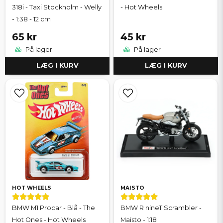
318i - Taxi Stockholm - Welly
- Hot Wheels
- 1:38 - 12 cm
65 kr
45 kr
På lager
På lager
LÆG I KURV
LÆG I KURV
HOT WHEELS
MAISTO
BMW M1 Procar - Blå - The
BMW R nineT Scrambler -
Hot Ones - Hot Wheels
Maisto - 1:18