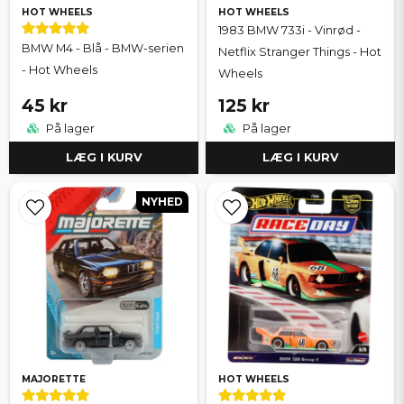
HOT WHEELS
HOT WHEELS
1983 BMW 733i - Vinrød -
BMW M4 - Blå - BMW-serien
Netflix Stranger Things - Hot
- Hot Wheels
Wheels
45 kr
125 kr
På lager
På lager
LÆG I KURV
LÆG I KURV
NYHED
MAJORETTE
HOT WHEELS