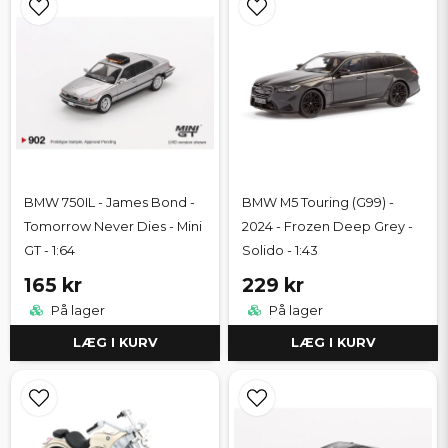
BMW 750IL - James Bond -
BMW M5 Touring (G99) -
Tomorrow Never Dies - Mini
2024 - Frozen Deep Grey -
GT - 1:64
Solido - 1:43
165 kr
229 kr
På lager
På lager
LÆG I KURV
LÆG I KURV