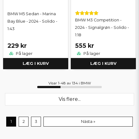
BMW M5 Sedan - Marina
BMW M3 Competition -
Bay Blue - 2024 - Solido -
2024 - Signalgrøn - Solido -
1:43
1:18
229 kr
555 kr
På lager
På lager
LÆG I KURV
LÆG I KURV
Visar 1-48 av 134 i BMW
Vis flere...
1
2
3
Nästa »