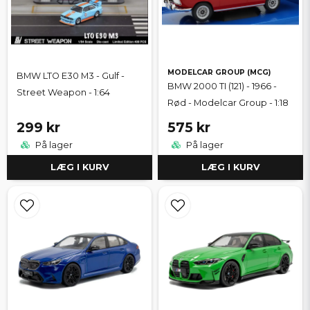
MODELCAR GROUP (MCG)
BMW LTO E30 M3 - Gulf -
BMW 2000 TI (121) - 1966 -
Street Weapon - 1:64
Rød - Modelcar Group - 1:18
299 kr
575 kr
På lager
På lager
LÆG I KURV
LÆG I KURV