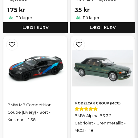
175 kr
35 kr
På lager
På lager
LÆG I KURV
LÆG I KURV
MODELCAR GROUP (MCG)
BMW M8 Competition
Coupé (Livery) - Sort -
BMW Alpina B3 3.2
Kinsmart - 1:38
Cabriolet - Grøn metallic -
MCG - 1:18