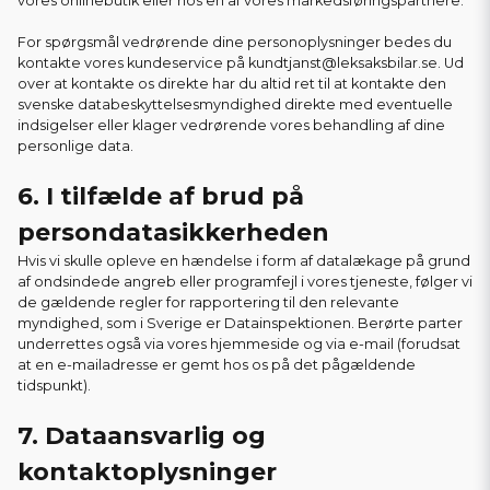
vores onlinebutik eller hos en af vores markedsføringspartnere.
For spørgsmål vedrørende dine personoplysninger bedes du
kontakte vores kundeservice på kundtjanst@leksaksbilar.se. Ud
over at kontakte os direkte har du altid ret til at kontakte den
svenske databeskyttelsesmyndighed direkte med eventuelle
indsigelser eller klager vedrørende vores behandling af dine
personlige data.
6. I tilfælde af brud på
persondatasikkerheden
Hvis vi skulle opleve en hændelse i form af datalækage på grund
af ondsindede angreb eller programfejl i vores tjeneste, følger vi
de gældende regler for rapportering til den relevante
myndighed, som i Sverige er Datainspektionen. Berørte parter
underrettes også via vores hjemmeside og via e-mail (forudsat
at en e-mailadresse er gemt hos os på det pågældende
tidspunkt).
7. Dataansvarlig og
kontaktoplysninger