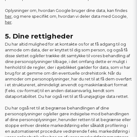
Oplysninger om, hvordan Google bruger dine data, kan findes
her
, og mere specifikt om, hvordan vi deler data med Google,
her
.
5. Dine rettigheder
Du har altid mulighed for at kontakte os for at få adgang til og
anmode om data, der er knyttet til dig som person, og også få
disse slettet og/eller trække dit samtykke til vores behandling af
dine personoplysninger tilbage, i det omfang dette er muligt i
henhold til de regler, der i øjeblikket gælder for data, som vi har
brug for at gemme om din eventuelle ordrehistorik. Når du
anmoder om personoplysninger, har du ret til at få dem overført
i et struktureret, almindeligt anvendt og maskinlæsbart format
(f.eks. csv-format) til en anden dataansvarlig, kendt som
dataportabilitet. Du har også ret til at få unøjagtige data rettet.
Du har også ret til at begrænse behandlingen af dine
personoplysninger og/eller gøre indsigelse mod behandlingen
af dine personoplysninger, herunder retten til at begrænse eller
stoppe enhver direkte markedsføring eller såkaldt profilering i
en automatiseret procedure vedrørende f.eks. markedsføring i