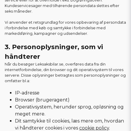
service eller for at overholde f.eks. bogføringsloven.
Kundeservicesager med tilhørende persondata slettes efter
seks måneder.
Vi anvender et retsgrundlag for vores opbevaring af persondata
i forbindelse med køb og samtykke i forbindelse med
markedsføring, kampagner og udsendelser.
3. Personoplysninger, som vi
håndterer
Når du besøger Leksaksbilar.se, overføres data fra din
internetforbindelse, din browser og dit operativsystem til vores
servere. Disse oplysninger betragtes som personoplysninger og
omfatter bl.a:
IP-adresse
Browser (brugeragent)
Operativsystem, herunder sprog, opløsning og
meget mere.
Dit samtykke til cookies, læs mere om, hvordan
vi håndterer cookies i vores
cookie policy
.