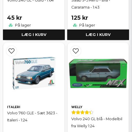
Volvo 240 GL - Guld - 1:64
Saab 9-5 Aero - Blå -
Cararama - 1:43
45 kr
125 kr
På lager
På lager
LÆG I KURV
LÆG I KURV
ITALERI
WELLY
Volvo 760 GLE - Sæt 3623 -
Volvo 240 GL blå - Modelbil
Italeri - 1:24
fra Welly 1:24