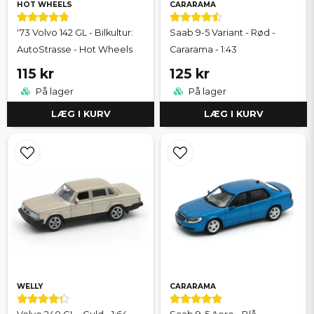
HOT WHEELS
CARARAMA
'73 Volvo 142 GL - Bilkultur:
Saab 9-5 Variant - Rød -
AutoStrasse - Hot Wheels
Cararama - 1:43
115 kr
125 kr
På lager
På lager
LÆG I KURV
LÆG I KURV
WELLY
CARARAMA