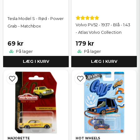
Tesla Model S - Rød - Power
Volvo PV52 - 1937 - Blå - 1:43
Grab - Matchbox
- Atlas Volvo Collection
69 kr
179 kr
På lager
På lager
LÆG I KURV
LÆG I KURV
MAJORETTE
HOT WHEELS