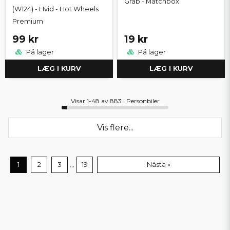
Grab - Matchbox
(W124) - Hvid - Hot Wheels
Premium
99 kr
19 kr
På lager
På lager
LÆG I KURV
LÆG I KURV
Visar 1-48 av 883 i Personbiler
Vis flere...
...
1
2
3
19
Nästa »