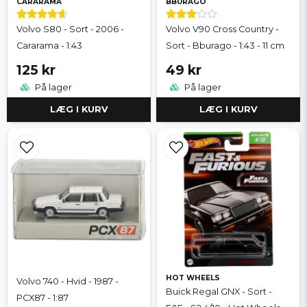
CARARAMA
BBURAGO
Volvo S80 - Sort - 2006 -
Volvo V90 Cross Country -
Cararama - 1:43
Sort - Bburago - 1:43 - 11 cm
125 kr
49 kr
På lager
På lager
LÆG I KURV
LÆG I KURV
HOT WHEELS
Volvo 740 - Hvid - 1987 -
Buick Regal GNX - Sort -
PCX87 - 1:87