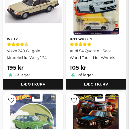
WELLY
HOT WHEELS
Volvo 240 GL gold -
Audi S4 Quattro - Sølv -
Modelbil fra Welly 1:24
World Tour - Hot Wheels
195 kr
105 kr
På lager
På lager
LÆG I KURV
LÆG I KURV