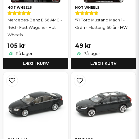
HOT WHEELS
HOT WHEELS
Mercedes-Benz E 36 AMG -
'71 Ford Mustang Mach 1 -
Rød - Fast Wagons - Hot
Grøn - Mustang 60 år - HW
Wheels
105 kr
49 kr
På lager
På lager
LÆG I KURV
LÆG I KURV