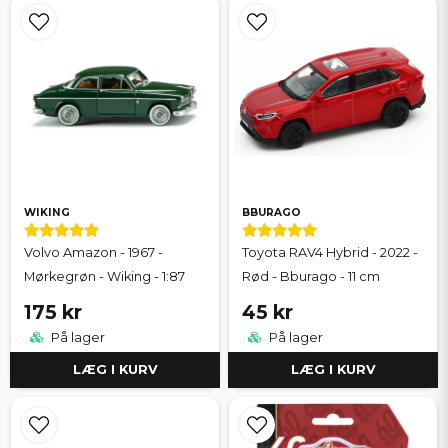
WIKING
BBURAGO
Volvo Amazon - 1967 -
Toyota RAV4 Hybrid - 2022 -
Mørkegrøn - Wiking - 1:87
Rød - Bburago - 11 cm
175 kr
45 kr
På lager
På lager
LÆG I KURV
LÆG I KURV