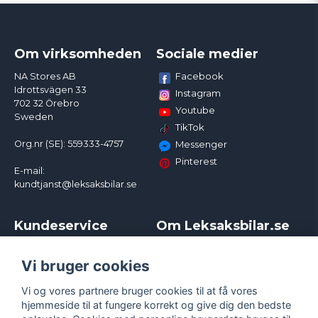
Om virksomheden
Sociale medier
Facebook
NA Stores AB
Idrottsvägen 33
Instagram
702 32 Örebro
Youtube
Sweden
TikTok
Org.nr (SE): 559333-4757
Messenger
Pinterest
E-mail:
kundtjanst@leksaksbilar.se
Kundeservice
Om Leksaksbilar.se
Kontakt
Om os
Kampagner og rabatter
Samarbejder og
Vi bruger cookies
Reklamation
Influencere
Vi og vores partnere bruger cookies til at få vores
Policy chase cars
Handelsbetingelser
hjemmeside til at fungere korrekt og give dig den bedste
Returnera
Persondatapolitik