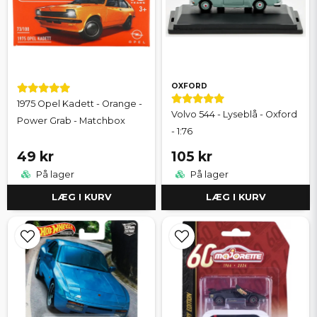
OXFORD
1975 Opel Kadett - Orange -
Volvo 544 - Lyseblå - Oxford
Power Grab - Matchbox
- 1:76
49 kr
105 kr
På lager
På lager
LÆG I KURV
LÆG I KURV