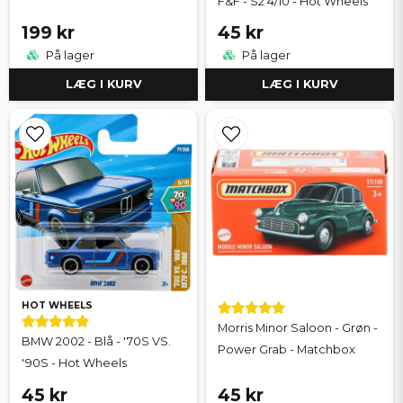
F&F - S2 4/10 - Hot Wheels
199 kr
45 kr
På lager
På lager
LÆG I KURV
LÆG I KURV
HOT WHEELS
Morris Minor Saloon - Grøn -
BMW 2002 - Blå - '70S VS.
Power Grab - Matchbox
'90S - Hot Wheels
45 kr
45 kr