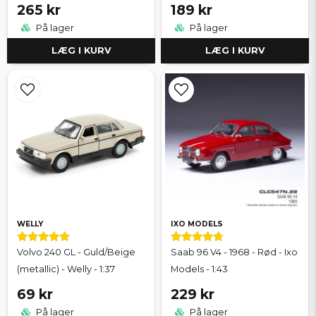
265 kr
189 kr
På lager
På lager
LÆG I KURV
LÆG I KURV
WELLY
IXO MODELS
Volvo 240 GL - Guld/Beige
Saab 96 V4 - 1968 - Rød - Ixo
(metallic) - Welly - 1:37
Models - 1:43
69 kr
229 kr
På lager
På lager