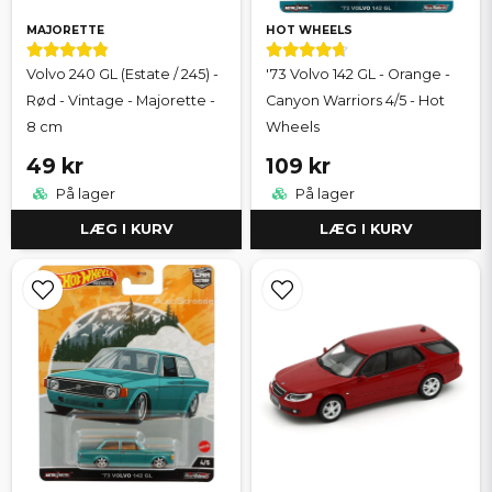
MAJORETTE
HOT WHEELS
Volvo 240 GL (Estate / 245) -
'73 Volvo 142 GL - Orange -
Rød - Vintage - Majorette -
Canyon Warriors 4/5 - Hot
8 cm
Wheels
49 kr
109 kr
På lager
På lager
LÆG I KURV
LÆG I KURV