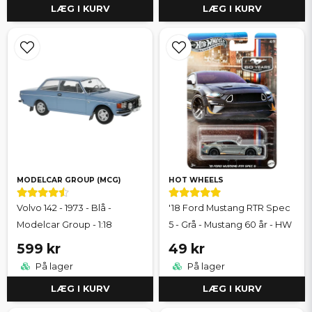
LÆG I KURV
LÆG I KURV
MODELCAR GROUP (MCG)
HOT WHEELS
Volvo 142 - 1973 - Blå -
'18 Ford Mustang RTR Spec
Modelcar Group - 1:18
5 - Grå - Mustang 60 år - HW
599 kr
49 kr
På lager
På lager
LÆG I KURV
LÆG I KURV