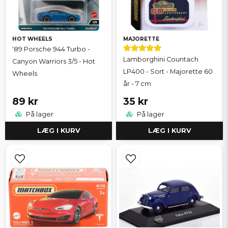
HOT WHEELS
MAJORETTE
'89 Porsche 944 Turbo -
Lamborghini Countach
Canyon Warriors 3/5 - Hot
LP400 - Sort - Majorette 60
Wheels
år - 7 cm
89 kr
35 kr
På lager
På lager
LÆG I KURV
LÆG I KURV