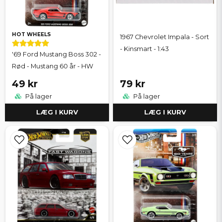
HOT WHEELS
1967 Chevrolet Impala - Sort
- Kinsmart - 1:43
'69 Ford Mustang Boss 302 -
Rød - Mustang 60 år - HW
49 kr
79 kr
På lager
På lager
LÆG I KURV
LÆG I KURV