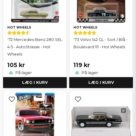
HOT WHEELS
HOT WHEELS
'72 Mercedes-Benz 280 SEL
'73 Volvo 142 GL - Sort / Blå -
4.5 - AutoStrasse - Hot
Boulevard 111 - Hot Wheels
Wheels
105 kr
119 kr
På lager
På lager
LÆG I KURV
LÆG I KURV