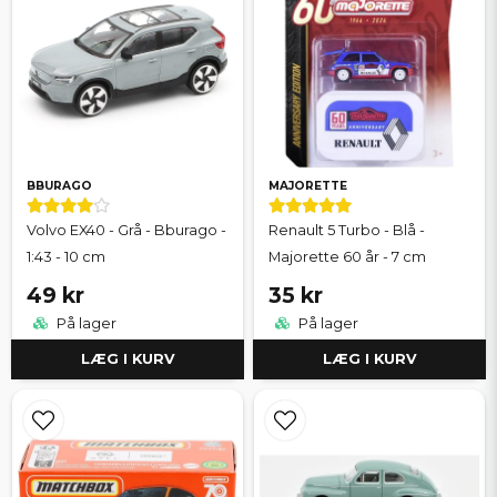
BBURAGO
MAJORETTE
Volvo EX40 - Grå - Bburago -
Renault 5 Turbo - Blå -
1:43 - 10 cm
Majorette 60 år - 7 cm
49 kr
35 kr
På lager
På lager
LÆG I KURV
LÆG I KURV