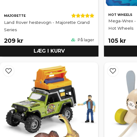
HOT WHEELS
MAJORETTE
Mega-Wrex - 
Land Rover hestevogn - Majorette Grand
Hot Wheels
Series
209 kr
105 kr
På lager
LÆG I KURV