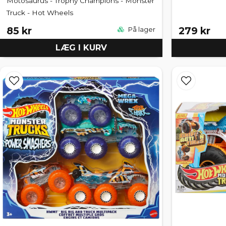
Motosaurus - Trophy Champions - Monster
Truck - Hot Wheels
85 kr
279 kr
På lager
LÆG I KURV