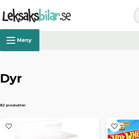
Sø
Dyr
82 produkter