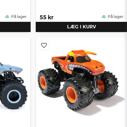
55 kr
På lager
På lager
LÆG I KURV