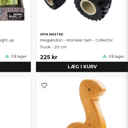
SPIN MASTER
ight up
Megalodon - Monster Jam - Collector
Truck - 20 cm
225 kr
På lager
På lager
LÆG I KURV