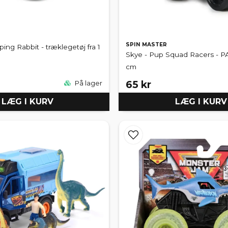
SPIN MASTER
ing Rabbit - træklegetøj fra 1
Skye - Pup Squad Racers - PA
cm
65 kr
På lager
LÆG I KURV
LÆG I KURV