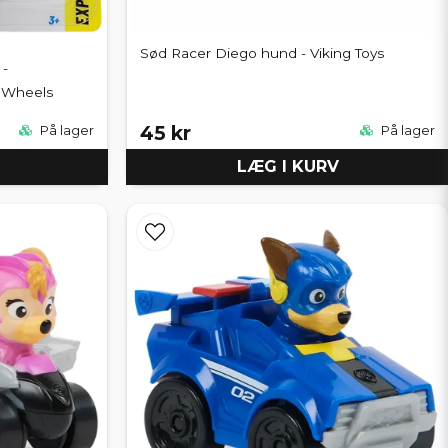
Sød Racer Diego hund - Viking Toys
 -
t Wheels
45 kr
På lager
På lager
LÆG I KURV