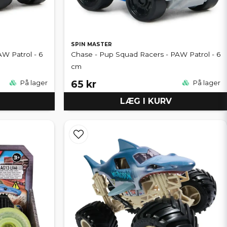
SPIN MASTER
W Patrol - 6
Chase - Pup Squad Racers - PAW Patrol - 6
cm
65 kr
På lager
På lager
LÆG I KURV