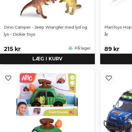
Dino Camper - Jeep Wrangler med lyd og
PlanToys Hopp
lys - Dickie Toys
år
215 kr
89 kr
På lager
LÆG I KURV