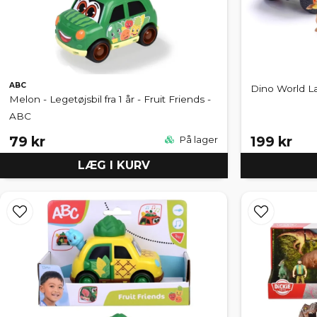
ABC
Dino World La
Melon - Legetøjsbil fra 1 år - Fruit Friends -
ABC
79 kr
199 kr
På lager
LÆG I KURV