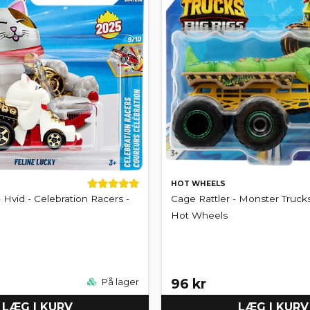
HOT WHEELS
 Hvid - Celebration Racers -
Cage Rattler - Monster Trucks
Hot Wheels
96 kr
På lager
LÆG I KURV
LÆG I KURV