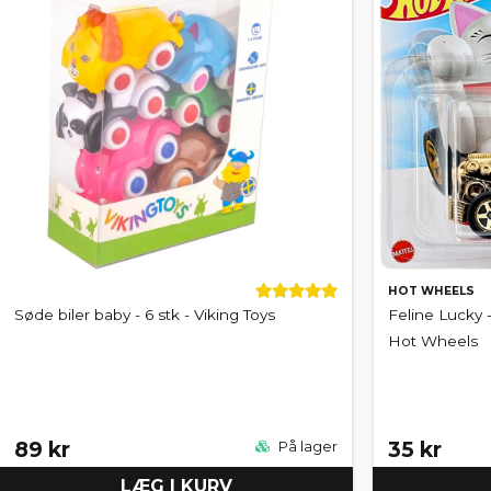
HOT WHEELS
Søde biler baby - 6 stk - Viking Toys
Feline Lucky -
Hot Wheels
89 kr
35 kr
På lager
LÆG I KURV