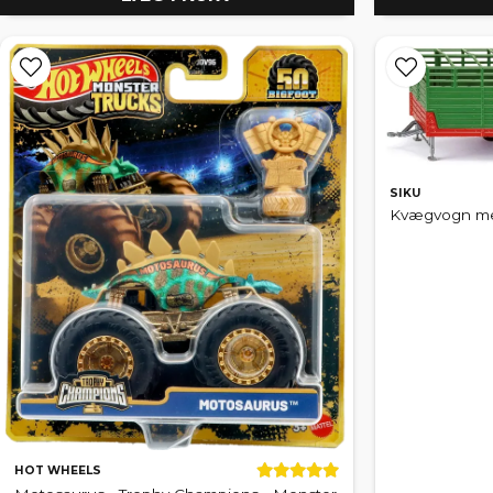
SIKU
Kvægvogn med 
HOT WHEELS