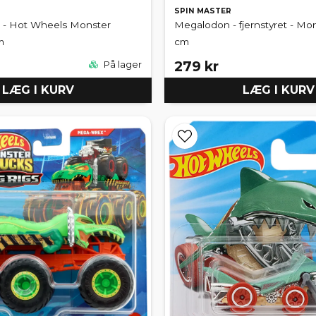
SPIN MASTER
 - Hot Wheels Monster
Megalodon - fjernstyret - Mo
m
cm
279 kr
På lager
LÆG I KURV
LÆG I KURV