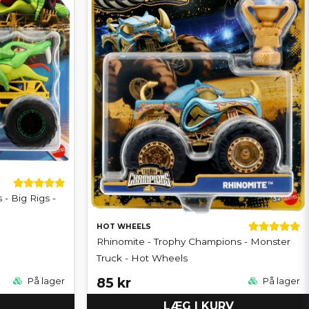
 - Big Rigs -
HOT WHEELS
Rhinomite - Trophy Champions - Monster
Truck - Hot Wheels
85 kr
På lager
På lager
LÆG I KURV