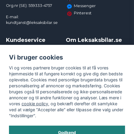
Org.nr (SE): 559333-4757
Messenger
Pinterest
E-mail:
kundtjanst@leksaksbilar.se
Kundeservice
Om Leksaksbilar.se
Kontakt
Om os
Kampagner og rabatter
Samarbejder og
Vi bruger cookies
Reklamation
Influencere
Vi og vores partnere bruger cookies til at få vores
Policy chase cars
Handelsbetingelser
hjemmeside til at fungere korrekt og give dig den bedste
Returnera
Persondatapolitik
oplevelse. Cookies med personlige brugerdata bruges til
Logga in
Cookies
personalisering af annoncer og markedsføring. Cookies
bruges også til personaliserede og ikke-personaliserede
annoncer og til andre funktioner og analyser. Læs mere i
vores
cookie policy
, og bekræft derefter dit samtykke
ved at vælge "Accepter alle" eller tilpasse dine valg under
"Indstillinger".
Godkend