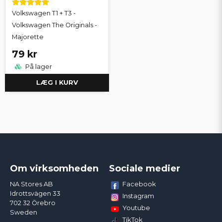
Volkswagen T1 + T3 -
Volkswagen The Originals -
Majorette
79 kr
På lager
LÆG I KURV
Om virksomheden
Sociale medier
Facebook
NA Stores AB
Idrottsvägen 33
Instagram
702 32 Örebro
Youtube
Sweden
TikTok