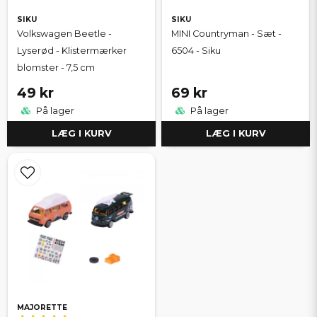
SIKU
SIKU
Volkswagen Beetle -
MINI Countryman - Sæt -
Lyserød - Klistermærker
6504 - Siku
blomster - 7,5 cm
49 kr
69 kr
På lager
På lager
LÆG I KURV
LÆG I KURV
MAJORETTE