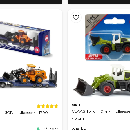
SIKU
CLAAS Torion 1914 - Hjullæsser
+ JCB Hjullæsser - 1790 -
- 6 cm
45 kr
På lager