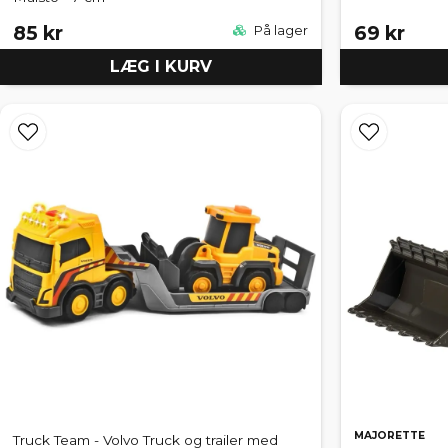
85 kr
69 kr
På lager
LÆG I KURV
MAJORETTE
Truck Team - Volvo Truck og trailer med