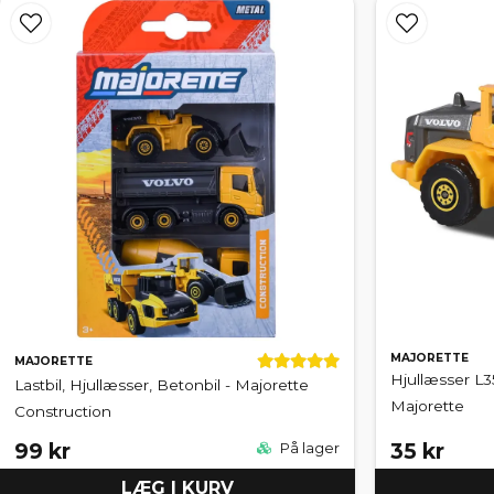
Til samleren tilbyder vi detaljerede skalalæssere fra Wiking, Schuc
LEGO læssemaskiner og byggesæt
Søgninger på "LEGO Volvo hjullæsser" er tydelige, og sortimentet om
egne byggescener.
Kombinationssæt og transportkøretøjer
Mange produkter kombinerer en læssemaskine med en lastbil eller trail
MAJORETTE
MAJORETTE
Hjullæsser L3
Lastbil, Hjullæsser, Betonbil - Majorette
Majorette
Construction
99 kr
35 kr
På lager
LÆG I KURV