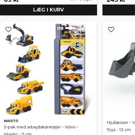
LÆG I KURV
MAISTO
Hjullæsser - V
5-pak med arbejdskøretøjer - Volvo -
Toys - 13 cm
Maisto - 7 cm