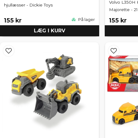
Volvo L350H H
hjullæsser - Dickie Toys
Majorette - 2
155 kr
155 kr
På lager
LÆG I KURV