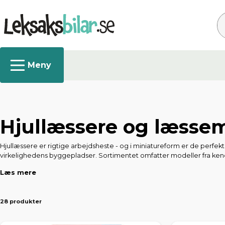
Sø
Hjullæssere og læsse
Hjullæssere er rigtige arbejdsheste - og i miniatureform er de perfekt
virkelighedens byggepladser. Sortimentet omfatter modeller fra kendt
Læs mere
Hjullæssere til børns byggeprojekter
Til de yngre bygherrer er der robuste og legesyge læssemaskiner fra 
til sandkassen eller legeværelset.
28 produkter
Realistiske modeller til samlere