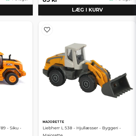
LÆG I KURV
MAJORETTE
89 - Siku -
Liebherr L 538 - Hjullæsser - Byggeri -
Majorette