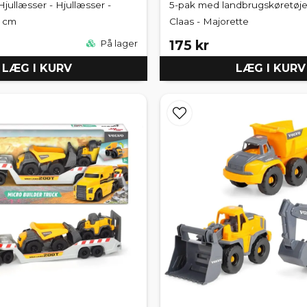
jullæsser - Hjullæsser -
5-pak med landbrugskøretøjer
1 cm
Claas - Majorette
175 kr
På lager
LÆG I KURV
LÆG I KURV