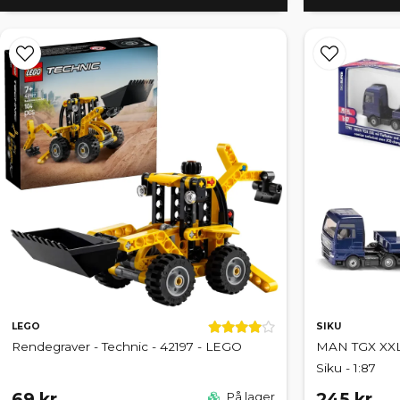
LEGO
SIKU
Rendegraver - Technic - 42197 - LEGO
MAN TGX XXL 
Siku - 1:87
69 kr
245 kr
På lager