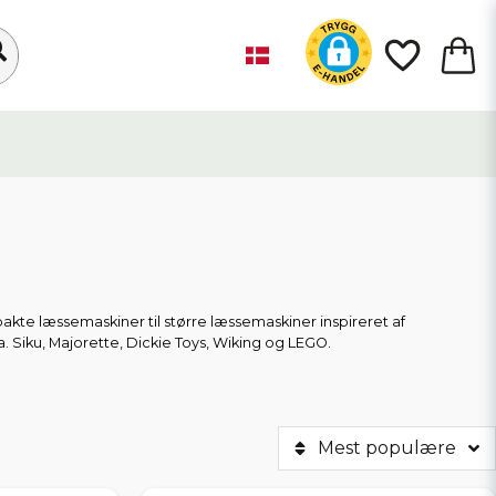
pakte læssemaskiner til større læssemaskiner inspireret af
. Siku, Majorette, Dickie Toys, Wiking og LEGO.
e med tippeskovl og store modeller som Volvo Tough Loader - perfekt
Mest populære