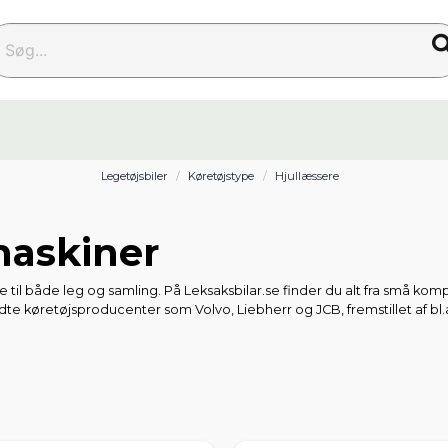
g...
Legetøjsbiler
Køretøjstype
Hjullæssere
maskiner
e til både leg og samling. På Leksaksbilar.se finder du alt fra små kom
e køretøjsproducenter som Volvo, Liebherr og JCB, fremstillet af bl.a
Dickie Toys, Majorette og ABC. Du finder minihjullæssere, hjullæsser