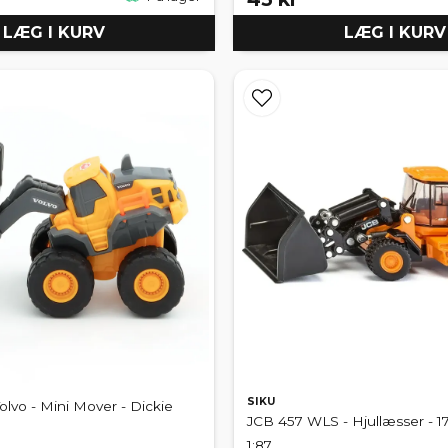
LÆG I KURV
LÆG I KURV
SIKU
olvo - Mini Mover - Dickie
JCB 457 WLS - Hjullæsser - 17
1:87