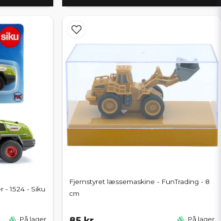
Fjernstyret læssemaskine - FunTrading - 8
 - 1524 - Siku
cm
85 kr
På lager
På lager