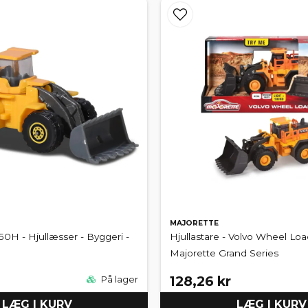
o og Siku. Modeller som Volvo L350H, Liebherr L 538 og JCB 457 gensk
fatter både LEGO City hjullæssere og avancerede byggesæt fra LEGO T
er, f.eks. Volvo FH16-sættene fra Maisto og Dickie Toys. Det er transp
MAJORETTE
50H - Hjullæsser - Byggeri -
Hjullastare - Volvo Wheel Loa
Majorette Grand Series
128,26 kr
På lager
LÆG I KURV
LÆG I KURV