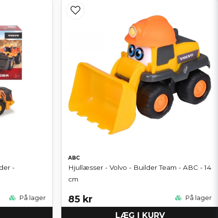
aber virkelige arbejdskøretøjer med imponerende præcision.
echnic. Perfekt til dem, der gerne vil bygge, læsse og skabe deres
ort og maskine i ét - en favorit hos både børn og samlere.
ABC
der -
Hjullæsser - Volvo - Builder Team - ABC - 14
cm
85 kr
På lager
På lager
LÆG I KURV