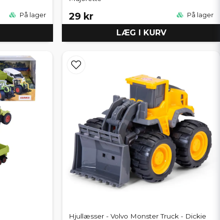
29 kr
På lager
På lager
LÆG I KURV
Hjullæsser - Volvo Monster Truck - Dickie