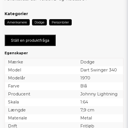
Kategorier
Amerikanere
Dodge
Personbiler
Ställ en produktfråga
Egenskaper
Mærke
Dodge
Model
Dart Swinger 340
Modelår
1970
Farve
Blå
Producent
Johnny Lightning
Skala
1:64
Længde
7,9 cm
Materiale
Metal
Drift
Fritløb