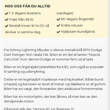
HOS OSS FÅR DU ALLTID
1-2 dagars leverans
(vardagar)
60 dagars ångerrätt
Frakt från 69 kr
Enkla returer
Beställ innan kl 14.00 så
Hjälpsam kundtjänst
skickar vi samma dag
Fra Johnny Lightning tilbyder vi denne metallicblå 1970 Dodge
Dart Swinger 340 i skala 1:64. Bilen er en del af serien "Muscle
Cars USA", hvor denne Dodge er nummer fem ud af seks.
Bilen er en legetøjsbil (anbefales fra 6 år), som også er populær
til samling og udsmykning.
Dette er en legetøjsbil i topklasse med høj kvalitet. Både bund
(chassis) og karosseri er lavet af metal, og dækkene er af gummi.
Bilen har en vægt, der forstærker den eksklusive fornemmelse.
Bilen har en motorhjelm, der kan åbnes, så man kan se den
detaljerede motor.
På kortet står der "Version B" og "Release 3".