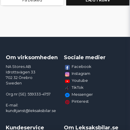
Få besked
LÆG I KURV
Om virksomheden
Sociale medier
Facebook
NA Stores AB
Idrottsvägen 33
Instagram
702 32 Örebro
Youtube
Sweden
TikTok
Org.nr (SE): 559333-4757
Messenger
Pinterest
E-mail:
kundtjanst@leksaksbilar.se
Kundeservice
Om Leksaksbilar.se