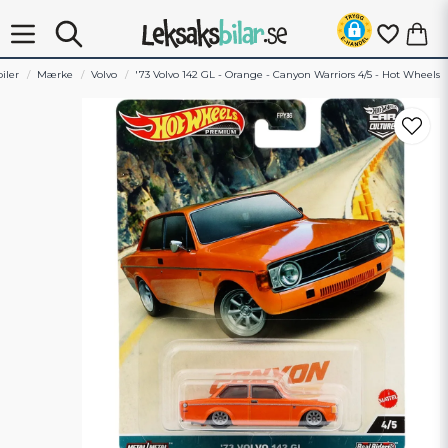
iler
Mærke
Volvo
'73 Volvo 142 GL - Orange - Canyon Warriors 4/5 - Hot Wheels