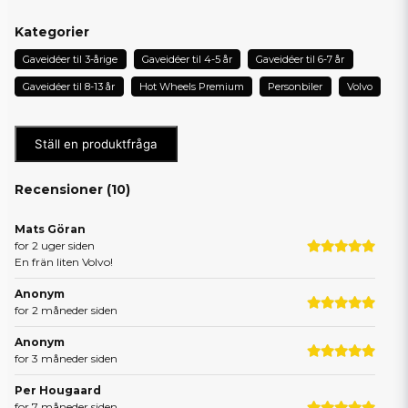
Kategorier
Gaveidéer til 3-årige
Gaveidéer til 4-5 år
Gaveidéer til 6-7 år
Gaveidéer til 8-13 år
Hot Wheels Premium
Personbiler
Volvo
Ställ en produktfråga
Recensioner (
10
)
Mats Göran
for 2 uger siden
En frän liten Volvo!
Anonym
for 2 måneder siden
Anonym
for 3 måneder siden
Per Hougaard
for 7 måneder siden