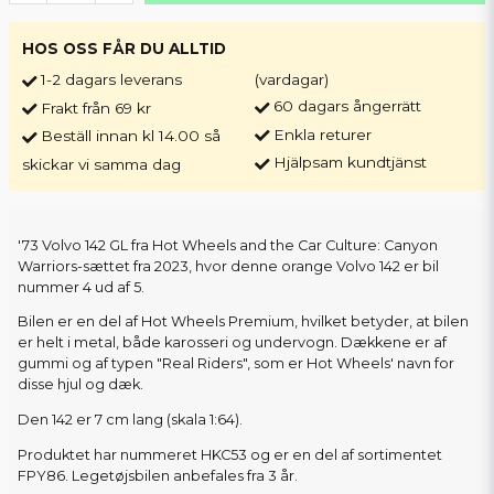
HOS OSS FÅR DU ALLTID
1-2 dagars leverans
(vardagar)
60 dagars ångerrätt
Frakt från 69 kr
Enkla returer
Beställ innan kl 14.00 så
Hjälpsam kundtjänst
skickar vi samma dag
'73 Volvo 142 GL fra Hot Wheels and the Car Culture: Canyon
Warriors-sættet fra 2023, hvor denne orange Volvo 142 er bil
nummer 4 ud af 5.
Bilen er en del af Hot Wheels Premium, hvilket betyder, at bilen
er helt i metal, både karosseri og undervogn. Dækkene er af
gummi og af typen "Real Riders", som er Hot Wheels' navn for
disse hjul og dæk.
Den 142 er 7 cm lang (skala 1:64).
Produktet har nummeret HKC53 og er en del af sortimentet
FPY86. Legetøjsbilen anbefales fra 3 år.