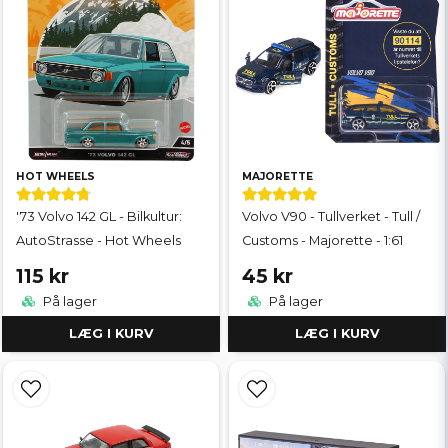
HOT WHEELS
MAJORETTE
'73 Volvo 142 GL - Bilkultur:
Volvo V90 - Tullverket - Tull /
AutoStrasse - Hot Wheels
Customs - Majorette - 1:61
115 kr
45 kr
På lager
På lager
LÆG I KURV
LÆG I KURV