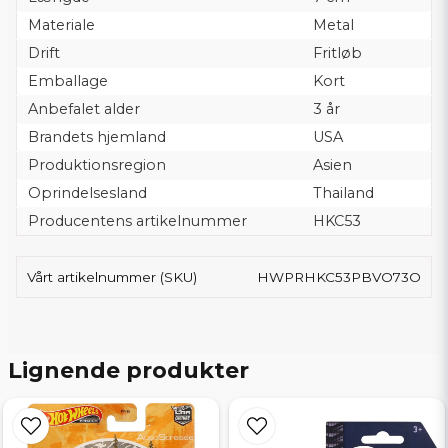
Materiale
Metal
Drift
Fritløb
Emballage
Kort
Anbefalet alder
3 år
Brandets hjemland
USA
Produktionsregion
Asien
Oprindelsesland
Thailand
Producentens artikelnummer
HKC53
Vårt artikelnummer (SKU)
HWPRHKC53PBVO73O
Lignende produkter