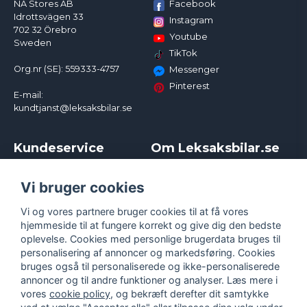
Facebook
NA Stores AB
Idrottsvägen 33
Instagram
702 32 Örebro
Youtube
Sweden
TikTok
Org.nr (SE): 559333-4757
Messenger
Pinterest
E-mail:
kundtjanst@leksaksbilar.se
Kundeservice
Om Leksaksbilar.se
Kontakt
Om os
Kampagner og rabatter
Samarbejder og
Vi bruger cookies
Reklamation
Influencere
Vi og vores partnere bruger cookies til at få vores
Policy chase cars
Handelsbetingelser
hjemmeside til at fungere korrekt og give dig den bedste
Returnera
Persondatapolitik
oplevelse. Cookies med personlige brugerdata bruges til
Logga in
Cookies
personalisering af annoncer og markedsføring. Cookies
bruges også til personaliserede og ikke-personaliserede
annoncer og til andre funktioner og analyser. Læs mere i
vores
cookie policy
, og bekræft derefter dit samtykke