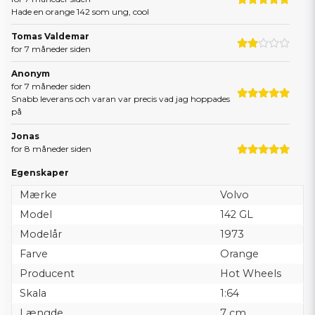
Hade en orange 142 som ung, cool
Tomas Valdemar
for 7 måneder siden
Anonym
for 7 måneder siden
Snabb leverans och varan var precis vad jag hoppades
på
Jonas
for 8 måneder siden
Hoppas dom gör amazon å pv också
Egenskaper
Anonym
Mærke
Volvo
for 10 måneder siden
Model
142 GL
Karl David Mikael
Modelår
1973
for 10 måneder siden
Farve
Orange
Anonym
Producent
Hot Wheels
for 1 år siden
Skala
1:64
Længde
7 cm