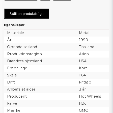
Ställ en produktfråga
Egenskaper
Materiale
Metal
Årti
1990
Oprindelsesland
Thailand
Produktionsregion
Asien
Brandets hjemland
USA
Emballage
Kort
Skala
1:64
Drift
Fritløb
Anbefalet alder
3 år
Producent
Hot Wheels
Farve
Rød
Mærke
GMC