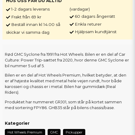
HOS OSS FÅR DU ALLTID
1-2 dagars leverans
(vardagar)
60 dagars ångerrätt
Frakt från 69 kr
Enkla returer
Beställ innan kl 14.00 så
Hjälpsam kundtjänst
skickar vi samma dag
Rød GMC Syclone fra 1991 fra Hot Wheels. Bilen er en del af Car
Culture: Power Trip-sættet fra 2020, hvor denne GMC Syclone er
bil nummer 5 ud af 5.
Bilen er en del af Hot Wheels Premium, hvilket betyder, at den
er af højeste kvalitet med metal hele vejen rundt, hvor både
karosseri og chassis er i metal. Bilen har gummidæk (Real
Riders).
Produktet har nummeret GRJ01, som står på kortet sammen
med sortering FPY86. GHB35 står på bilens chassis/base.
Kategorier
Hot Wheels Premium
GMC
Pickupper