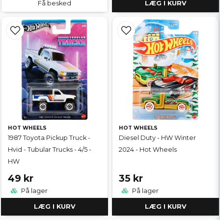
Få besked
LÆG I KURV
HOT WHEELS
HOT WHEELS
1987 Toyota Pickup Truck -
Diesel Duty - HW Winter
Hvid - Tubular Trucks - 4/5 -
2024 - Hot Wheels
HW
49 kr
35 kr
På lager
På lager
LÆG I KURV
LÆG I KURV