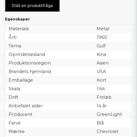
Ställ en produktfråga
Egenskaper
Materiale
Metal
Årti
1960
Tema
Gulf
Oprindelsesland
Kina
Produktionsregion
Asien
Brandets hjemland
USA
Emballage
Kort
Skala
1:64
Drift
Fritløb
Anbefalet alder
14 år
Producent
GreenLight
Farve
Blå
Mærke
Chevrolet