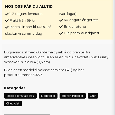
HOS OSS FÅR DU ALLTID
1-2 dagars leverans
(vardagar)
60 dagars ångerrätt
Frakt från 69 kr
Enkla returer
Beställ innan kl 14.00 så
Hjälpsam kundtjänst
skickar vi samma dag
Bugseringsbil med Gulf-tema (lyseblå og orange) fra
amerikanske Greenlight. Bilen er en 1969 Chevrolet C-30 Dually
Wrecker i skala 1:64 (8,5 cm).
Bilen er en model til voksne samlere (14+) og har
produktnummer 30275.
Kategorier
Modelbiler skala 1:64
Modelbiler
Bjergningsbiler
Gulf
Chevrolet