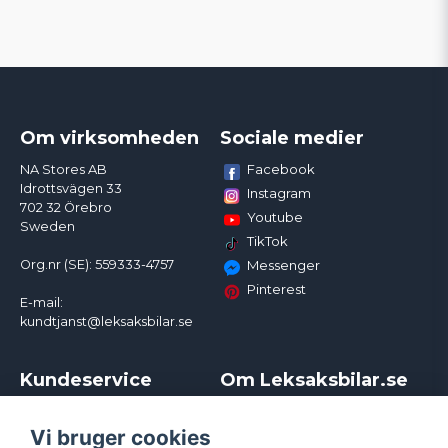
Om virksomheden
Sociale medier
Facebook
NA Stores AB
Idrottsvägen 33
Instagram
702 32 Örebro
Youtube
Sweden
TikTok
Org.nr (SE): 559333-4757
Messenger
Pinterest
E-mail:
kundtjanst@leksaksbilar.se
Kundeservice
Om Leksaksbilar.se
Kontakt
Om os
Kampagner og rabatter
Samarbejder og
Vi bruger cookies