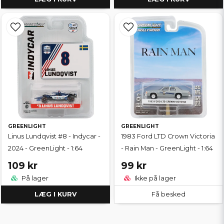
GREENLIGHT
GREENLIGHT
Linus Lundqvist #8 - Indycar -
1983 Ford LTD Crown Victoria
2024 - GreenLight - 1:64
- Rain Man - GreenLight - 1:64
109 kr
99 kr
På lager
Ikke på lager
LÆG I KURV
Få besked