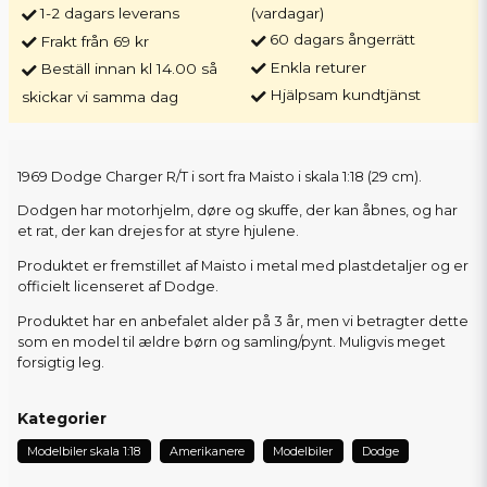
1-2 dagars leverans
(vardagar)
60 dagars ångerrätt
Frakt från 69 kr
Enkla returer
Beställ innan kl 14.00 så
Hjälpsam kundtjänst
skickar vi samma dag
1969 Dodge Charger R/T i sort fra Maisto i skala 1:18 (29 cm).
Dodgen har motorhjelm, døre og skuffe, der kan åbnes, og har
et rat, der kan drejes for at styre hjulene.
Produktet er fremstillet af Maisto i metal med plastdetaljer og er
officielt licenseret af Dodge.
Produktet har en anbefalet alder på 3 år, men vi betragter dette
som en model til ældre børn og samling/pynt. Muligvis meget
forsigtig leg.
Kategorier
Modelbiler skala 1:18
Amerikanere
Modelbiler
Dodge