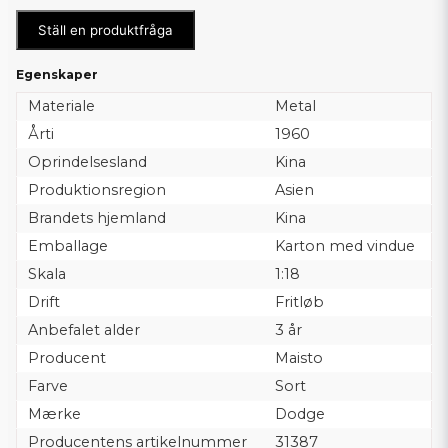
Ställ en produktfråga
Egenskaper
Materiale
Metal
Årti
1960
Oprindelsesland
Kina
Produktionsregion
Asien
Brandets hjemland
Kina
Emballage
Karton med vindue
Skala
1:18
Drift
Fritløb
Anbefalet alder
3 år
Producent
Maisto
Farve
Sort
Mærke
Dodge
Producentens artikelnummer
31387