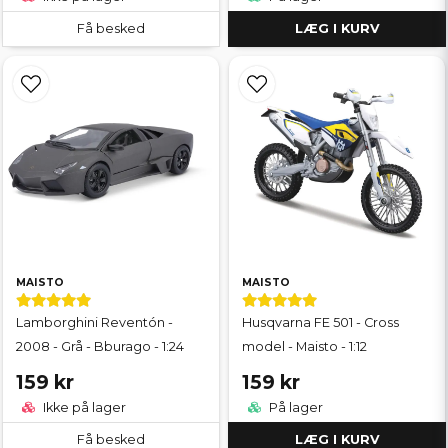
Få besked
LÆG I KURV
MAISTO
MAISTO
Lamborghini Reventón -
Husqvarna FE 501 - Cross
2008 - Grå - Bburago - 1:24
model - Maisto - 1:12
159 kr
159 kr
Ikke på lager
På lager
Få besked
LÆG I KURV