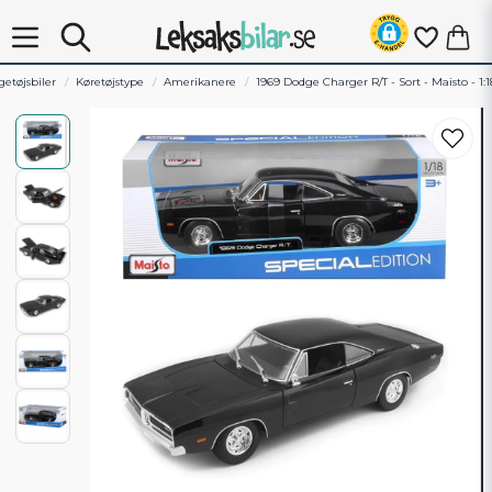
getøjsbiler
Køretøjstype
Amerikanere
1969 Dodge Charger R/T - Sort - Maisto - 1:1