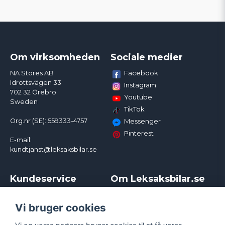
Om virksomheden
Sociale medier
Facebook
NA Stores AB
Idrottsvägen 33
Instagram
702 32 Örebro
Youtube
Sweden
TikTok
Org.nr (SE): 559333-4757
Messenger
Pinterest
E-mail:
kundtjanst@leksaksbilar.se
Kundeservice
Om Leksaksbilar.se
Kontakt
Om os
Kampagner og rabatter
Samarbejder og
Vi bruger cookies
Reklamation
Influencere