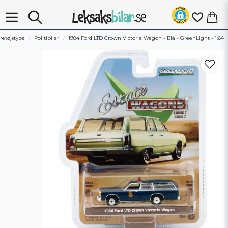
retøjstype
Politibiler
1984 Ford LTD Crown Victoria Wagon - Blå - GreenLight - 1:64