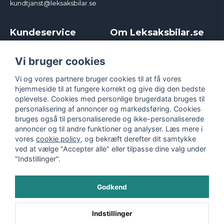
kundtjanst@leksaksbilar.se
Kundeservice
Om Leksaksbilar.se
Kontakt
Om os
Kampagner og rabatter
Samarbejder og
Vi bruger cookies
Reklamation
Influencere
Vi og vores partnere bruger cookies til at få vores
Policy chase cars
Handelsbetingelser
hjemmeside til at fungere korrekt og give dig den bedste
Returnera
Persondatapolitik
oplevelse. Cookies med personlige brugerdata bruges til
Logga in
Cookies
personalisering af annoncer og markedsføring. Cookies
bruges også til personaliserede og ikke-personaliserede
annoncer og til andre funktioner og analyser. Læs mere i
vores
cookie policy
, og bekræft derefter dit samtykke
ved at vælge "Accepter alle" eller tilpasse dine valg under
"Indstillinger".
Godkend
©
2026
- Leksaksbilar.se
Indstillinger