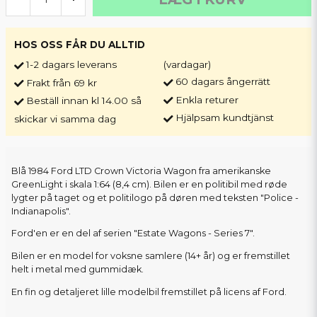
HOS OSS FÅR DU ALLTID
1-2 dagars leverans
(vardagar)
60 dagars ångerrätt
Frakt från 69 kr
Enkla returer
Beställ innan kl 14.00 så
Hjälpsam kundtjänst
skickar vi samma dag
Blå 1984 Ford LTD Crown Victoria Wagon fra amerikanske
GreenLight i skala 1:64 (8,4 cm). Bilen er en politibil med røde
lygter på taget og et politilogo på døren med teksten "Police -
Indianapolis".
Ford'en er en del af serien "Estate Wagons - Series 7".
Bilen er en model for voksne samlere (14+ år) og er fremstillet
helt i metal med gummidæk.
En fin og detaljeret lille modelbil fremstillet på licens af Ford.