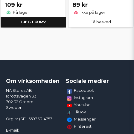
109 kr
89 kr
På lager
Ikke på lager
LÆG I KURV
Få besked
Om virksomheden
Sociale medier
Facebook
NA Stores AB
Idrottsvägen 33
Instagram
702 32 Örebro
Youtube
Sweden
TikTok
Org.nr (SE): 559333-4757
Messenger
Pinterest
E-mail: