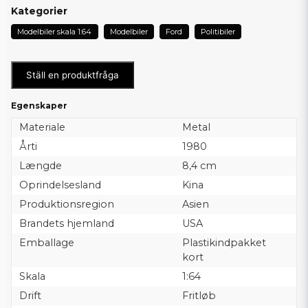
Kategorier
Modelbiler skala 1:64
Modelbiler
Ford
Politibiler
Ställ en produktfråga
Egenskaper
Materiale
Metal
Årti
1980
Længde
8,4 cm
Oprindelsesland
Kina
Produktionsregion
Asien
Brandets hjemland
USA
Emballage
Plastikindpakket
kort
Skala
1:64
Drift
Fritløb