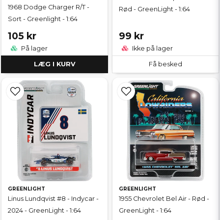
1968 Dodge Charger R/T -
Rød - GreenLight - 1:64
Sort - Greenlight - 1:64
105 kr
99 kr
På lager
Ikke på lager
LÆG I KURV
Få besked
GREENLIGHT
GREENLIGHT
Linus Lundqvist #8 - Indycar -
1955 Chevrolet Bel Air - Rød -
2024 - GreenLight - 1:64
GreenLight - 1:64