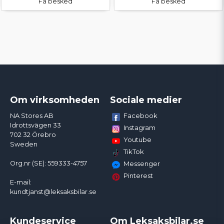
Få besked
Få besked
Om virksomheden
Sociale medier
Facebook
NA Stores AB
Idrottsvägen 33
Instagram
702 32 Örebro
Youtube
Sweden
TikTok
Org.nr (SE): 559333-4757
Messenger
Pinterest
E-mail:
kundtjanst@leksaksbilar.se
Kundeservice
Om Leksaksbilar.se