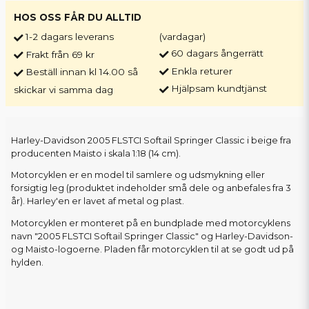
HOS OSS FÅR DU ALLTID
1-2 dagars leverans
(vardagar)
60 dagars ångerrätt
Frakt från 69 kr
Enkla returer
Beställ innan kl 14.00 så
Hjälpsam kundtjänst
skickar vi samma dag
Harley-Davidson 2005 FLSTCI Softail Springer Classic i beige fra
producenten Maisto i skala 1:18 (14 cm).
Motorcyklen er en model til samlere og udsmykning eller
forsigtig leg (produktet indeholder små dele og anbefales fra 3
år). Harley'en er lavet af metal og plast.
Motorcyklen er monteret på en bundplade med motorcyklens
navn "2005 FLSTCI Softail Springer Classic" og Harley-Davidson-
og Maisto-logoerne. Pladen får motorcyklen til at se godt ud på
hylden.