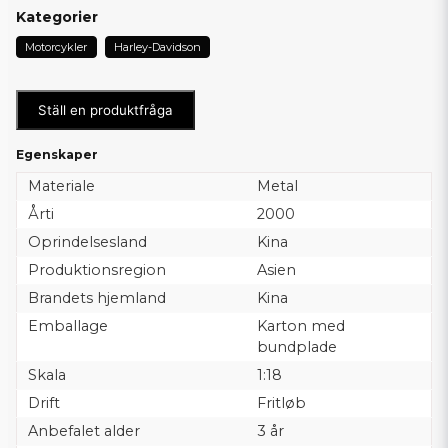
Kategorier
Motorcykler
Harley-Davidson
Ställ en produktfråga
Egenskaper
Materiale
Metal
Årti
2000
Oprindelsesland
Kina
Produktionsregion
Asien
Brandets hjemland
Kina
Emballage
Karton med
bundplade
Skala
1:18
Drift
Fritløb
Anbefalet alder
3 år