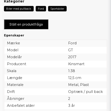
Kategorier
Biler med pullback
Ford
Sportsbiler
Ställ en produktfråga
Egenskaper
Mærke
Ford
Model
GT
Modelår
2017
Producent
Kinsmart
Skala
1:38
Længde
12,5 cm
Materiale
Metal, Plast
Drift
Optræk / pull back
Åbninger
2
Anbefalet alder
3 år