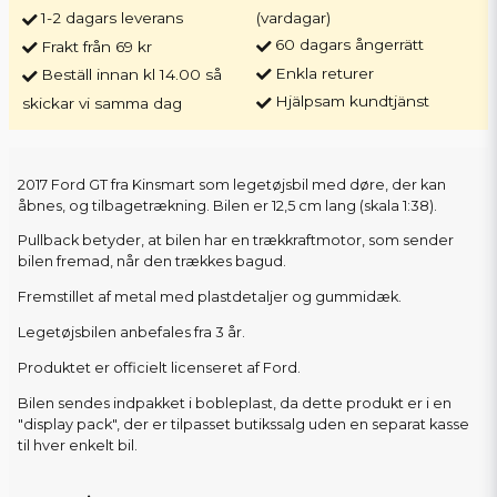
1-2 dagars leverans
(vardagar)
60 dagars ångerrätt
Frakt från 69 kr
Enkla returer
Beställ innan kl 14.00 så
Hjälpsam kundtjänst
skickar vi samma dag
2017 Ford GT fra Kinsmart som legetøjsbil med døre, der kan
åbnes, og tilbagetrækning. Bilen er 12,5 cm lang (skala 1:38).
Pullback betyder, at bilen har en trækkraftmotor, som sender
bilen fremad, når den trækkes bagud.
Fremstillet af metal med plastdetaljer og gummidæk.
Legetøjsbilen anbefales fra 3 år.
Produktet er officielt licenseret af Ford.
Bilen sendes indpakket i bobleplast, da dette produkt er i en
"display pack", der er tilpasset butikssalg uden en separat kasse
til hver enkelt bil.