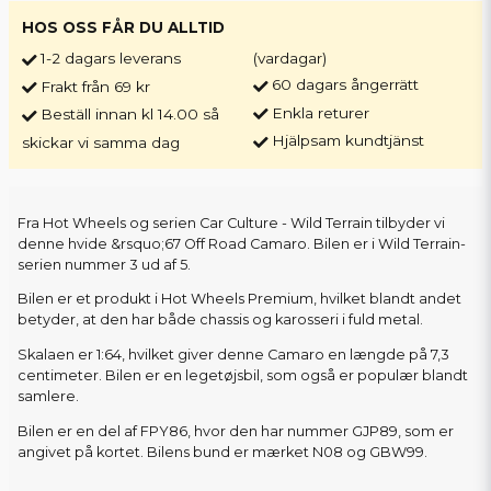
HOS OSS FÅR DU ALLTID
1-2 dagars leverans
(vardagar)
60 dagars ångerrätt
Frakt från 69 kr
Enkla returer
Beställ innan kl 14.00 så
Hjälpsam kundtjänst
skickar vi samma dag
Fra Hot Wheels og serien Car Culture - Wild Terrain tilbyder vi
denne hvide &rsquo;67 Off Road Camaro. Bilen er i Wild Terrain-
serien nummer 3 ud af 5.
Bilen er et produkt i Hot Wheels Premium, hvilket blandt andet
betyder, at den har både chassis og karosseri i fuld metal.
Skalaen er 1:64, hvilket giver denne Camaro en længde på 7,3
centimeter. Bilen er en legetøjsbil, som også er populær blandt
samlere.
Bilen er en del af FPY86, hvor den har nummer GJP89, som er
angivet på kortet. Bilens bund er mærket N08 og GBW99.