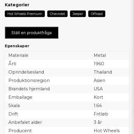
Kategorier
Hot Wheels Premium
Chevrolet
Jeepar
Offroad
Ställ en produktfråga
Egenskaper
Materiale
Metal
Årti
1960
Oprindelsesland
Thailand
Produktionsregion
Asien
Brandets hjemland
USA
Emballage
Kort
Skala
1:64
Drift
Fritløb
Anbefalet alder
3 år
Producent
Hot Wheels