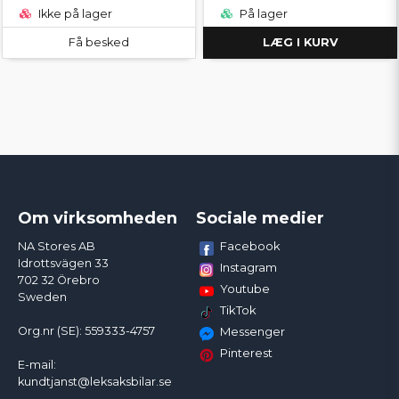
Ikke på lager
På lager
Få besked
LÆG I KURV
Om virksomheden
Sociale medier
Facebook
NA Stores AB
Idrottsvägen 33
Instagram
702 32 Örebro
Youtube
Sweden
TikTok
Org.nr (SE): 559333-4757
Messenger
Pinterest
E-mail:
kundtjanst@leksaksbilar.se