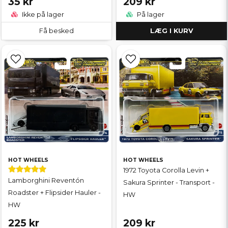
35 kr
209 kr
Ikke på lager
På lager
Få besked
LÆG I KURV
HOT WHEELS
HOT WHEELS
1972 Toyota Corolla Levin +
Lamborghini Reventón
Sakura Sprinter - Transport -
Roadster + Flipsider Hauler -
HW
HW
225 kr
209 kr