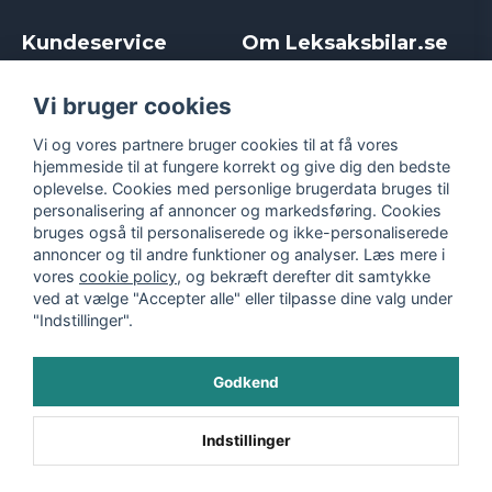
Kundeservice
Om Leksaksbilar.se
Kontakt
Om os
Kampagner og rabatter
Samarbejder og
Vi bruger cookies
Reklamation
Influencere
Vi og vores partnere bruger cookies til at få vores
Policy chase cars
Handelsbetingelser
hjemmeside til at fungere korrekt og give dig den bedste
Returnera
Persondatapolitik
oplevelse. Cookies med personlige brugerdata bruges til
Logga in
Cookies
personalisering af annoncer og markedsføring. Cookies
bruges også til personaliserede og ikke-personaliserede
annoncer og til andre funktioner og analyser. Læs mere i
vores
cookie policy
, og bekræft derefter dit samtykke
ved at vælge "Accepter alle" eller tilpasse dine valg under
"Indstillinger".
Godkend
©
2026
- Leksaksbilar.se
Indstillinger