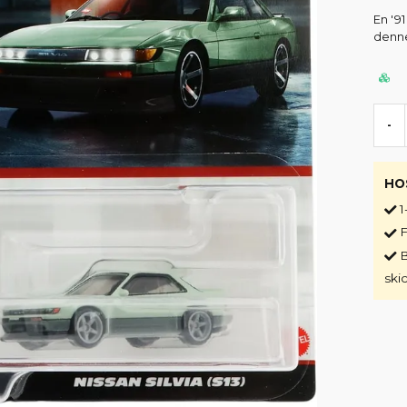
En '91
denne
-
HO
1
F
B
ski