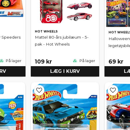
HOT WHEELS
HOT WHEEL
ty Speeders
Mattel 80-års jubilæum - 5-
Halloween-
pak - Hot Wheels
legetøjsbi
109 kr
69 kr
På lager
På lager
URV
LÆG I KURV
LÆ