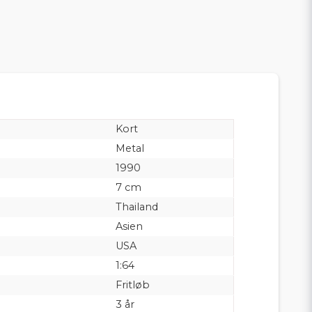
Kort
Metal
1990
7 cm
Thailand
Asien
USA
1:64
Fritløb
3 år