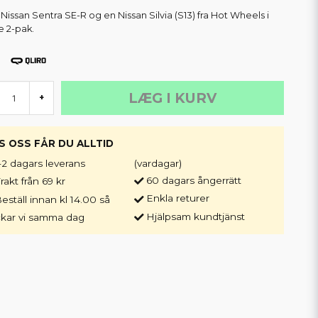
 Nissan Sentra SE-R og en Nissan Silvia (S13) fra Hot Wheels i
 2-pak.
LÆG I KURV
+
S OSS FÅR DU ALLTID
-2 dagars leverans
(vardagar)
60 dagars ångerrätt
rakt från 69 kr
Enkla returer
eställ innan kl 14.00 så
Hjälpsam kundtjänst
ckar vi samma dag