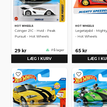
HOT WHEELS
HOT WHEELS
Czinger 21C - Hvid - Peak
Legetøjsbil - Migh
Pursuit - Hot Wheels
- Hot Wheels
29 kr
65 kr
På lager
LÆG I KURV
LÆG I K