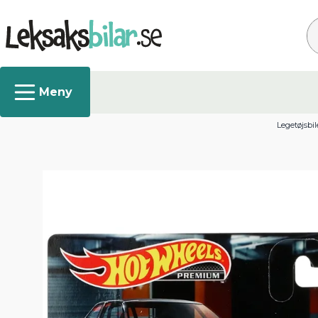
Sø
Legetøjsbil