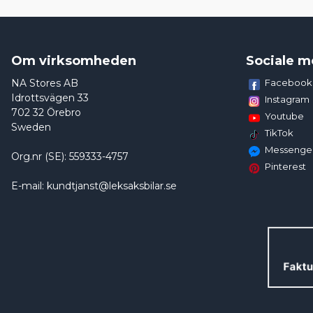
Om virksomheden
Sociale m
NA Stores AB
Facebook
Idrottsvägen 33
Instagram
702 32 Örebro
Youtube
Sweden
TikTok
Messenge
Org.nr (SE): 559333-4757
Pinterest
E-mail: kundtjanst@leksaksbilar.se