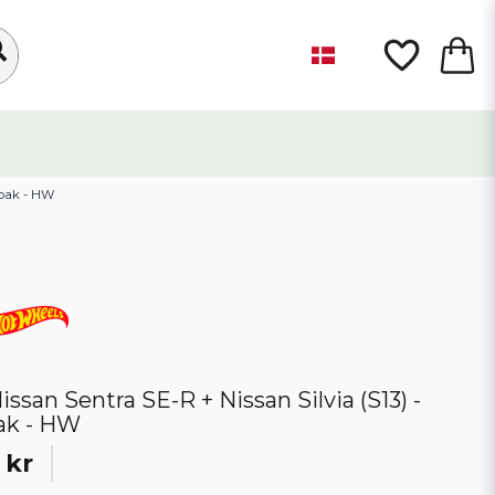
2-pak - HW
Nissan Sentra SE-R + Nissan Silvia (S13) -
ak - HW
 kr