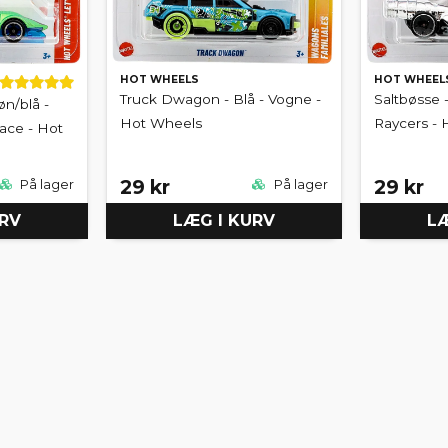
HOT WHEELS
HOT WHEEL
Truck Dwagon - Blå - Vogne -
Saltbøsse -
øn/blå -
Hot Wheels
Raycers -
ace - Hot
29 kr
29 kr
På lager
På lager
URV
LÆG I KURV
LÆ