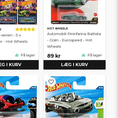
HOT WHEELS
S
Automobili Pininfarina Battista
serien - 5 x
- Grøn - Eurospeed - Hot
ler - Hot Wheels
Wheels
89 kr
På lager
På lager
G I KURV
LÆG I KURV