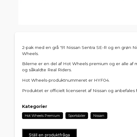
2-pak med en grå '91 Nissan Sentra SE-R og en grøn Niss
Wheels.
Bilerne er en del af Hot Wheels premium og er alle af
og såkaldte Real Riders.
Hot Wheels-produktnummeret er HYF04.
Produktet er officielt licenseret af Nissan og anbefales f
Kategorier
Hot Wheels Premium
Sportsbiler
Nissan
Ställ en produktfråga