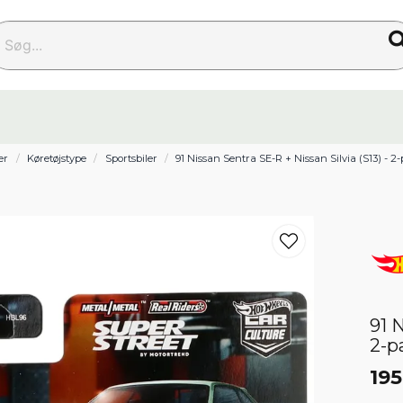
g...
er
Køretøjstype
Sportsbiler
91 Nissan Sentra SE-R + Nissan Silvia (S13) - 
91 
2-p
195