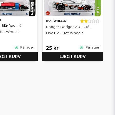
S
HOT WHEELS
 Blå/Rød - X-
Rodger Dodger 2.0 - Grå -
 Hot Wheels
HW EV - Hot Wheels
25 kr
På lager
På lager
G I KURV
LÆG I KURV