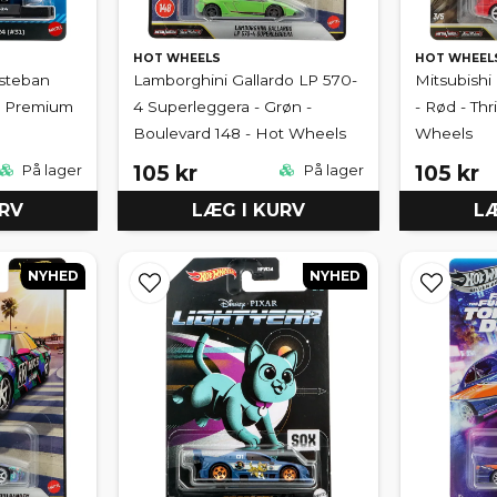
HOT WHEELS
HOT WHEEL
Esteban
Lamborghini Gallardo LP 570-
Mitsubishi
s Premium
4 Superleggera - Grøn -
- Rød - Thr
Boulevard 148 - Hot Wheels
Wheels
105 kr
105 kr
På lager
På lager
URV
LÆG I KURV
LÆ
NYHED
NYHED