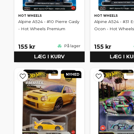
HOT WHEELS
HOT WHEELS
Alpine A524 - #10 Pierre Gasly
Alpine A524 - #31 
- Hot Wheels Premium
Ocon - Hot Wheel
155 kr
155 kr
På lager
LÆG I KURV
LÆG I K
NYHED