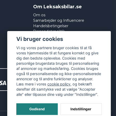
Om Leksaksbilar.se
Om os
Samarbejder og Influencere
Handelsbetingelser
Persondatapolitik
Cookies
Vi bruger cookies
Vi og vores partnere bruger cookies til at få
vores hjemmeside til at fungere korrekt og give
dig den bedste oplevelse. Cookies med
personlige brugerdata bruges til personalisering
af annoncer og markedsføring. Cookies bruges
også til personaliserede og ikke-personaliserede
annoncer og til andre funktioner og analyser.
Læs mere i vores
cookie policy
, og bekræft
derefter dit samtykke ved at vælge "Accepter
alle" eller tilpasse dine valg under "Indstillinger".
Godkend
Indstillinger