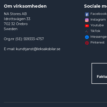
Om virksomheden
Sociale m
NA Stores AB
Facebook
Idrottsvägen 33
Instagram
702 32 Örebro
Youtube
Sweden
TikTok
Messenge
Org.nr (SE): 559333-4757
Pinterest
E-mail: kundtjanst@leksaksbilar.se