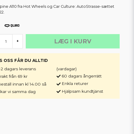
lpine A110 fra Hot Wheels og Car Culture: AutoStrasse-sættet
22.
LÆG I KURV
+
S OSS FÅR DU ALLTID
-2 dagars leverans
(vardagar)
60 dagars ångerrätt
rakt från 69 kr
Enkla returer
eställ innan kl 14.00 så
Hjälpsam kundtjänst
ckar vi samma dag