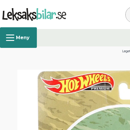
Sø
Leget