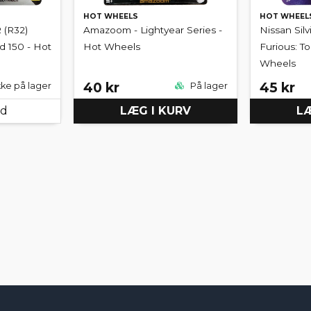
HOT WHEELS
HOT WHEEL
 (R32)
Amazoom - Lightyear Series -
Nissan Silv
 150 - Hot
Hot Wheels
Furious: To
Wheels
40 kr
45 kr
kke på lager
På lager
ed
LÆG I KURV
LÆ