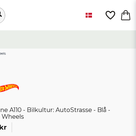
eels
ne A110 - Bilkultur: AutoStrasse - Blå -
 Wheels
kr