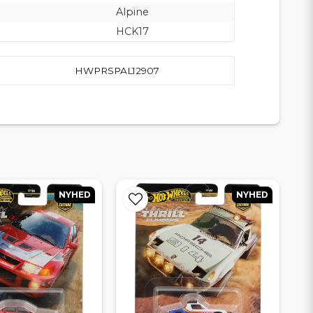
Alpine
HCK17
HWPRSPAL12907
NYHED
NYHED