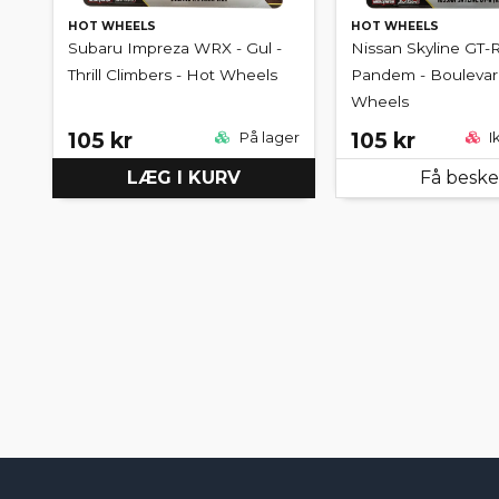
HOT WHEELS
HOT WHEELS
Subaru Impreza WRX - Gul -
Nissan Skyline GT-R
Thrill Climbers - Hot Wheels
Pandem - Boulevard
Wheels
105 kr
105 kr
På lager
I
LÆG I KURV
Få besk