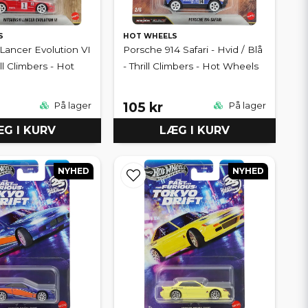
S
HOT WHEELS
 Lancer Evolution VI
Porsche 914 Safari - Hvid / Blå
ill Climbers - Hot
- Thrill Climbers - Hot Wheels
105 kr
På lager
På lager
G I KURV
LÆG I KURV
NYHED
NYHED