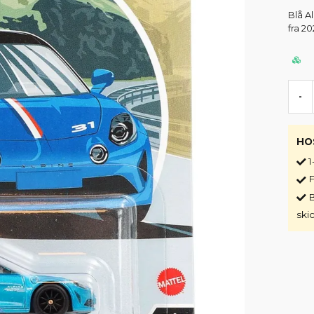
Blå A
fra 20
-
HO
1
F
B
ski