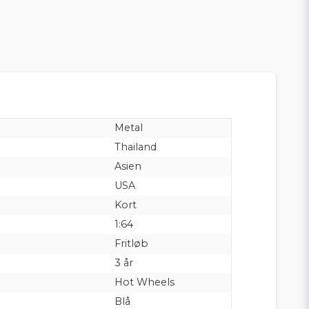
Metal
Thailand
Asien
USA
Kort
1:64
Fritløb
3 år
Hot Wheels
Blå