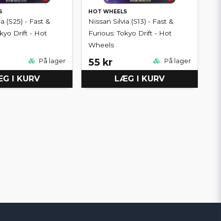
S
HOT WHEELS
ia (S25) - Fast &
Nissan Silvia (S13) - Fast &
kyo Drift - Hot
Furious: Tokyo Drift - Hot
Wheels
55 kr
På lager
På lager
G I KURV
LÆG I KURV