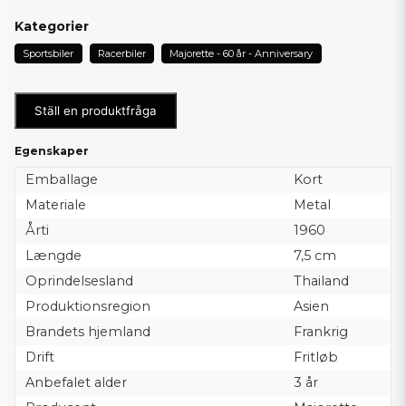
Kategorier
Sportsbiler
Racerbiler
Majorette - 60 år - Anniversary
Ställ en produktfråga
Egenskaper
Emballage
Kort
Materiale
Metal
Årti
1960
Længde
7,5 cm
Oprindelsesland
Thailand
Produktionsregion
Asien
Brandets hjemland
Frankrig
Drift
Fritløb
Anbefalet alder
3 år