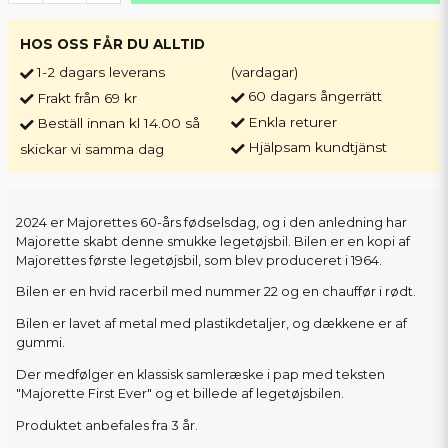
HOS OSS FÅR DU ALLTID
1-2 dagars leverans
(vardagar)
60 dagars ångerrätt
Frakt från 69 kr
Enkla returer
Beställ innan kl 14.00 så
Hjälpsam kundtjänst
skickar vi samma dag
2024 er Majorettes 60-års fødselsdag, og i den anledning har
Majorette skabt denne smukke legetøjsbil. Bilen er en kopi af
Majorettes første legetøjsbil, som blev produceret i 1964.
Bilen er en hvid racerbil med nummer 22 og en chauffør i rødt.
Bilen er lavet af metal med plastikdetaljer, og dækkene er af
gummi.
Der medfølger en klassisk samleræske i pap med teksten
"Majorette First Ever" og et billede af legetøjsbilen.
Produktet anbefales fra 3 år.