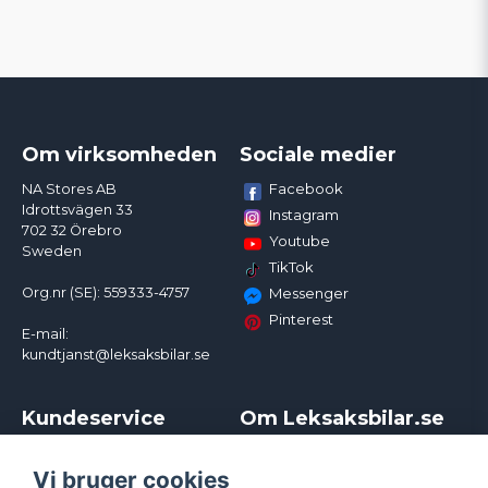
Om virksomheden
Sociale medier
Facebook
NA Stores AB
Idrottsvägen 33
Instagram
702 32 Örebro
Youtube
Sweden
TikTok
Org.nr (SE): 559333-4757
Messenger
Pinterest
E-mail:
kundtjanst@leksaksbilar.se
Kundeservice
Om Leksaksbilar.se
Kontakt
Om os
Kampagner og rabatter
Samarbejder og
Vi bruger cookies