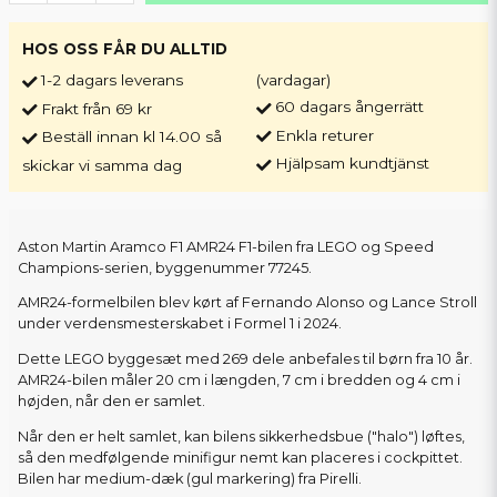
HOS OSS FÅR DU ALLTID
1-2 dagars leverans
(vardagar)
60 dagars ångerrätt
Frakt från 69 kr
Enkla returer
Beställ innan kl 14.00 så
Hjälpsam kundtjänst
skickar vi samma dag
Aston Martin Aramco F1 AMR24 F1-bilen fra LEGO og Speed
Champions-serien, byggenummer 77245.
AMR24-formelbilen blev kørt af Fernando Alonso og Lance Stroll
under verdensmesterskabet i Formel 1 i 2024.
Dette LEGO byggesæt med 269 dele anbefales til børn fra 10 år.
AMR24-bilen måler 20 cm i længden, 7 cm i bredden og 4 cm i
højden, når den er samlet.
Når den er helt samlet, kan bilens sikkerhedsbue ("halo") løftes,
så den medfølgende minifigur nemt kan placeres i cockpittet.
Bilen har medium-dæk (gul markering) fra Pirelli.