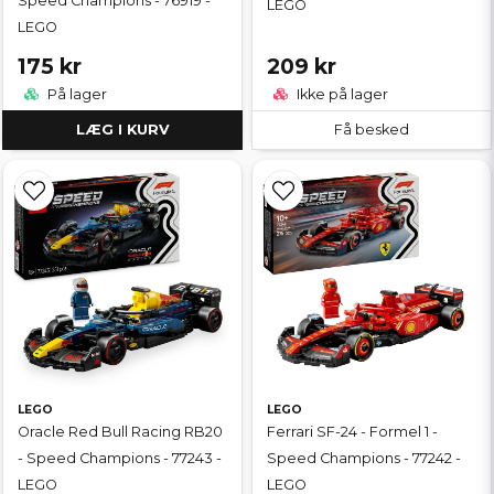
Speed Champions - 76919 -
LEGO
LEGO
175 kr
209 kr
På lager
Ikke på lager
LÆG I KURV
Få besked
LEGO
LEGO
Oracle Red Bull Racing RB20
Ferrari SF-24 - Formel 1 -
- Speed Champions - 77243 -
Speed Champions - 77242 -
LEGO
LEGO