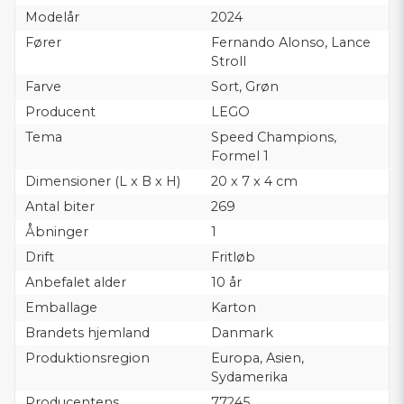
Modelår
2024
Fører
Fernando Alonso, Lance
Stroll
Farve
Sort, Grøn
Producent
LEGO
Tema
Speed Champions,
Formel 1
Dimensioner (L x B x H)
20 x 7 x 4 cm
Antal biter
269
Åbninger
1
Drift
Fritløb
Anbefalet alder
10 år
Emballage
Karton
Brandets hjemland
Danmark
Produktionsregion
Europa, Asien,
Sydamerika
Producentens
77245