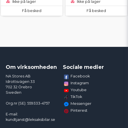
Ikke på lager
Ikke på lager
Få besked
Få besked
Om virksomheden
Sociale medier
Facebook
NA Stores AB
Idrottsvägen 33
Instagram
702 32 Örebro
Youtube
Sweden
TikTok
Org.nr (SE): 559333-4757
Messenger
Pinterest
E-mail:
kundtjanst@leksaksbilar.se