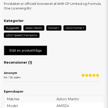
Produktet er officielt licenseret af AMR GP Limited og Formula
One Licensing BV.
Kategorier
Byggesæt
Aston Martin
Formel 1
LEGO Formel 1
LEGO Speed Champions
Ställ en produktfråga
Recensioner (
1
)
Anonym
for 1 år siden
Egenskaper
Mærke
Aston Martin
Model
AMR24