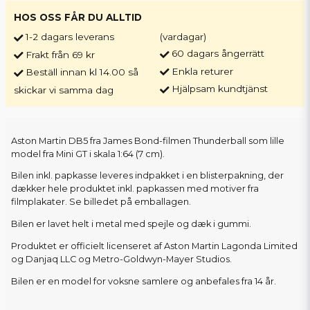
HOS OSS FÅR DU ALLTID
1-2 dagars leverans
(vardagar)
60 dagars ångerrätt
Frakt från 69 kr
Enkla returer
Beställ innan kl 14.00 så
Hjälpsam kundtjänst
skickar vi samma dag
Aston Martin DB5 fra James Bond-filmen Thunderball som lille
model fra Mini GT i skala 1:64 (7 cm).
Bilen inkl. papkasse leveres indpakket i en blisterpakning, der
dækker hele produktet inkl. papkassen med motiver fra
filmplakater. Se billedet på emballagen.
Bilen er lavet helt i metal med spejle og dæk i gummi.
Produktet er officielt licenseret af Aston Martin Lagonda Limited
og Danjaq LLC og Metro-Goldwyn-Mayer Studios.
Bilen er en model for voksne samlere og anbefales fra 14 år.