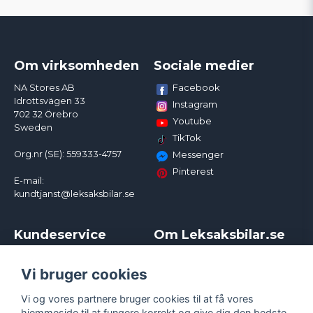
Om virksomheden
Sociale medier
Facebook
NA Stores AB
Idrottsvägen 33
Instagram
702 32 Örebro
Youtube
Sweden
TikTok
Org.nr (SE): 559333-4757
Messenger
Pinterest
E-mail:
kundtjanst@leksaksbilar.se
Kundeservice
Om Leksaksbilar.se
Kontakt
Om os
Kampagner og rabatter
Samarbejder og
Vi bruger cookies
Reklamation
Influencere
Vi og vores partnere bruger cookies til at få vores
Policy chase cars
Handelsbetingelser
hjemmeside til at fungere korrekt og give dig den bedste