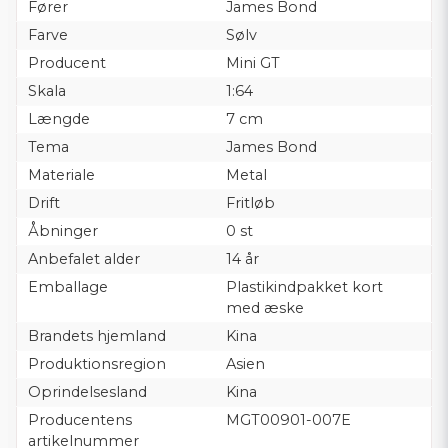
Fører
James Bond
Farve
Sølv
Producent
Mini GT
Skala
1:64
Længde
7 cm
Tema
James Bond
Materiale
Metal
Drift
Fritløb
Åbninger
0 st
Anbefalet alder
14 år
Emballage
Plastikindpakket kort
med æske
Brandets hjemland
Kina
Produktionsregion
Asien
Oprindelsesland
Kina
Producentens
MGT00901-007E
artikelnummer