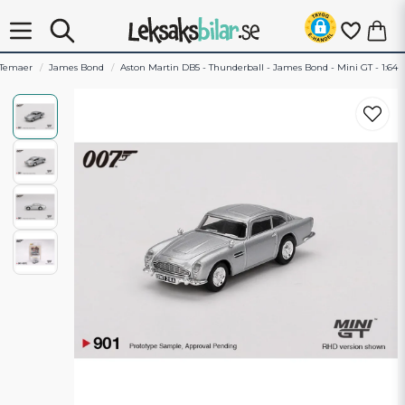
Temaer
James Bond
Aston Martin DB5 - Thunderball - James Bond - Mini GT - 1:64