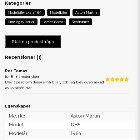
Kategorier
Modelbiler skala 1:64
Modelbiler
Aston Martin
Film og tv-serier
James Bond
Sportsbiler
Ställ en produktfråga
Recensioner (
1
)
Per Tomas
for 8 måneder siden
Blev tipsad om dessa små bilar, och jag blev överraskad
av kvalitén här
Egenskaper
Mærke
Aston Martin
Model
DB5
Modelår
1964