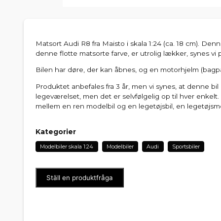
Matsort Audi R8 fra Maisto i skala 1:24 (ca. 18 cm). Denn
denne flotte matsorte farve, er utrolig lækker, synes vi 
Bilen har døre, der kan åbnes, og en motorhjelm (bagpå
Produktet anbefales fra 3 år, men vi synes, at denne bi
legeværelset, men det er selvfølgelig op til hver enkelt
mellem en ren modelbil og en legetøjsbil, en legetøjsm
Kategorier
Modelbiler skala 1:24
Modelbiler
Audi
Sportsbiler
Ställ en produktfråga