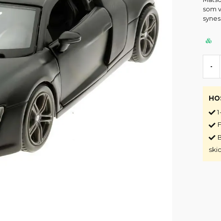
som v
synes 
-
HO
1
F
B
ski