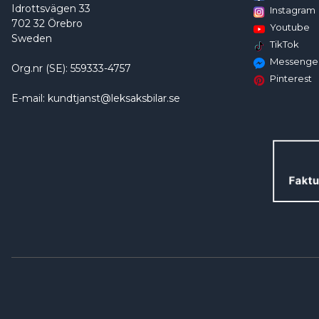
Idrottsvägen 33
Instagram
702 32 Örebro
Youtube
Sweden
TikTok
Messenge
Org.nr (SE): 559333-4757
Pinterest
E-mail: kundtjanst@leksaksbilar.se