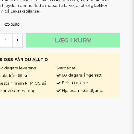
i tilbyder i denne flotte matsorte farve, er utrolig lækker,
vi på Leksaksbilar.se.
LÆG I KURV
+
S OSS FÅR DU ALLTID
-2 dagars leverans
(vardagar)
60 dagars ångerrätt
rakt från 69 kr
Enkla returer
eställ innan kl 14.00 så
Hjälpsam kundtjänst
ckar vi samma dag