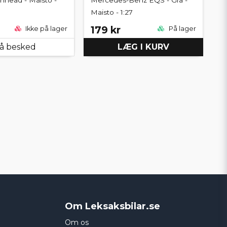
Maisto - 1:27
179 kr
Ikke på lager
På lager
å besked
LÆG I KURV
Om Leksaksbilar.se
Om os