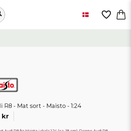
i R8 - Mat sort - Maisto - 1:24
 kr
t Audi R8 fra Maisto i skala 1:24 (ca. 18 cm). Denne Audi R8,