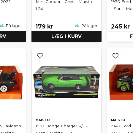
 2022 -
Mini Cooper - Grøn - Maisto -
1970 Ford
1:24
- Sort - Mai
179 kr
245 kr
På lager
På lager
URV
LÆG I KURV
F
MAISTO
MAISTO
y-Davidson
1969 Dodge Charger R/T -
1948 Ford 
 Maisto
Grøn - Maisto - 1:18
1948 FL Pa