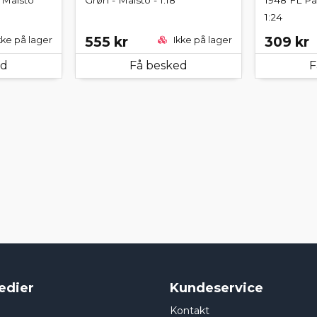
1:24
555 kr
309 kr
kke på lager
Ikke på lager
ed
Få besked
F
edier
Kundeservice
Kontakt