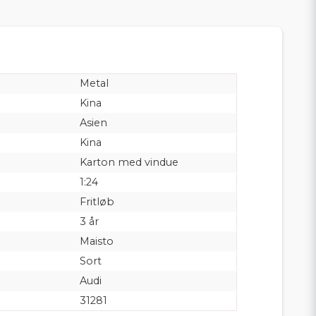
Metal
Kina
Asien
Kina
Karton med vindue
1:24
Fritløb
3 år
Maisto
Sort
Audi
31281