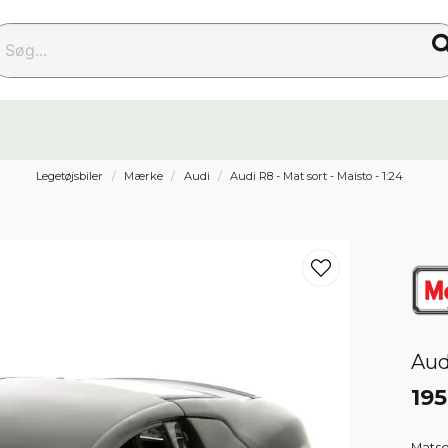
g...
Legetøjsbiler
Mærke
Audi
Audi R8 - Mat sort - Maisto - 1:24
Aud
195
Matsor