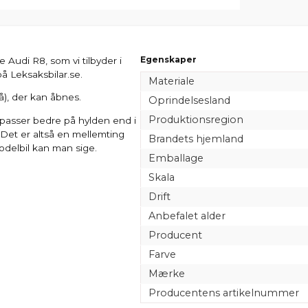
Egenskaper
e Audi R8, som vi tilbyder i
på Leksaksbilar.se.
Materiale
), der kan åbnes.
Oprindelsesland
Produktionsregion
l passer bedre på hylden end i
. Det er altså en mellemting
Brandets hjemland
odelbil kan man sige.
Emballage
Skala
Drift
Anbefalet alder
Producent
Farve
Mærke
Producentens artikelnummer