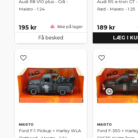
Audi R8 V10 plus - Grå -
Audi RS e-tron GT -
Maisto - 1:24
Rød - Maisto - 1:25
195 kr
189 kr
Ikke på lager
Få besked
LÆG I K
MAISTO
MAISTO
Ford F-1 Pickup + Harley WLA
Ford F-350 + Harle
Flathead - Maisto - 1:24
FXSTB Night Train -