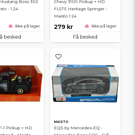
 Mustang Boss 302
Chevy 3100 Pickup + HD
sto - 1:24
FLSTS Heritage Springer -
Maisto 1:24
279 kr
Ikke på lager
Ikke på lager
å besked
Få besked
MAISTO
F-1 Pickup + HD
EQS by Mercedes-EQ -
nhead - Maisto -
Mercedes-Benz EQS - Grå -