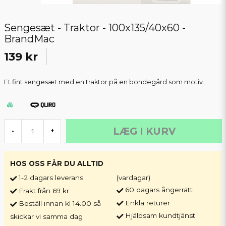
Sengesæt - Traktor - 100x135/40x60 -
BrandMac
139 kr
Et fint sengesæt med en traktor på en bondegård som motiv.
LÆG I KURV
-
+
HOS OSS FÅR DU ALLTID
1-2 dagars leverans
(vardagar)
60 dagars ångerrätt
Frakt från 69 kr
Enkla returer
Beställ innan kl 14.00 så
Hjälpsam kundtjänst
skickar vi samma dag