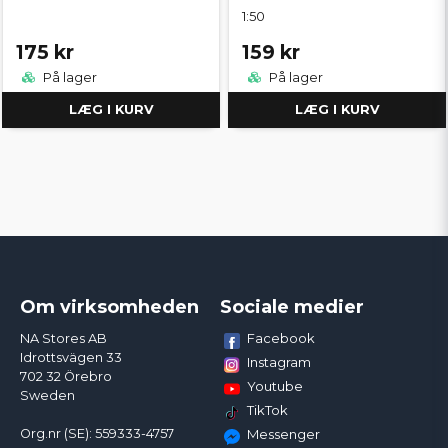
1:50
175 kr
159 kr
På lager
På lager
LÆG I KURV
LÆG I KURV
Om virksomheden
Sociale medier
Facebook
NA Stores AB
Idrottsvägen 33
Instagram
702 32 Örebro
Youtube
Sweden
TikTok
Org.nr (SE): 559333-4757
Messenger