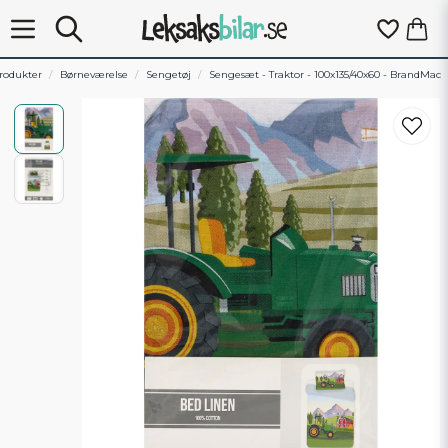
rodukter
Børneværelse
Sengetøj
Sengesæt - Traktor - 100x135/40x60 - BrandMac