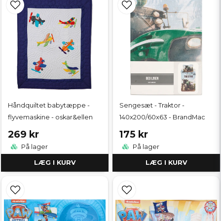
Håndquiltet babytæppe -
Sengesæt - Traktor -
flyvemaskine - oskar&ellen
140x200/60x63 - BrandMac
269 kr
175 kr
På lager
På lager
LÆG I KURV
LÆG I KURV