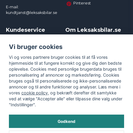
Pinterest
E-mail:
kundtjanst@leksaksbilar.se
Kundeservice
Om Leksaksbilar.se
Kontakt
Om os
Kampagner og rabatter
Samarbejder og
Vi bruger cookies
Reklamation
Influencere
Vi og vores partnere bruger cookies til at få vores
Policy chase cars
Handelsbetingelser
hjemmeside til at fungere korrekt og give dig den bedste
Returnera
Persondatapolitik
oplevelse. Cookies med personlige brugerdata bruges til
Logga in
Cookies
personalisering af annoncer og markedsføring. Cookies
bruges også til personaliserede og ikke-personaliserede
annoncer og til andre funktioner og analyser. Læs mere i
vores
cookie policy
, og bekræft derefter dit samtykke
ved at vælge "Accepter alle" eller tilpasse dine valg under
"Indstillinger".
Godkend
©
2026
- Leksaksbilar.se