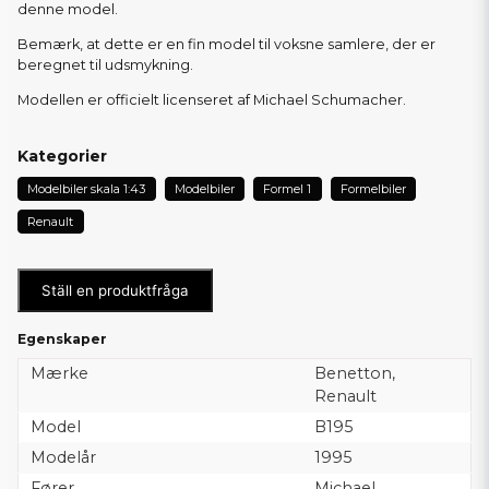
denne model.
Bemærk, at dette er en fin model til voksne samlere, der er
beregnet til udsmykning.
Modellen er officielt licenseret af Michael Schumacher.
Kategorier
Modelbiler skala 1:43
Modelbiler
Formel 1
Formelbiler
Renault
Ställ en produktfråga
Egenskaper
Mærke
Benetton,
Renault
Model
B195
Modelår
1995
Fører
Michael