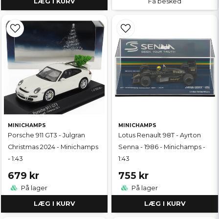
LÆG I KURV
Få besked
MINICHAMPS
MINICHAMPS
Porsche 911 GT3 - Julgran
Lotus Renault 98T - Ayrton
Christmas 2024 - Minichamps
Senna - 1986 - Minichamps -
- 1:43
1:43
679 kr
755 kr
På lager
På lager
LÆG I KURV
LÆG I KURV