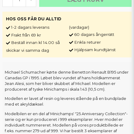
HOS OSS FÅR DU ALLTID
1-2 dagars leverans
(vardagar)
60 dagars ångerrätt
Frakt från 69 kr
Enkla returer
Beställ innan kl 14.00 så
Hjälpsam kundtjänst
skickar vi samma dag
Michael Schumacher kørte denne Benetton Renault B195 under
Canadas GP i 1995. Løbet blev vundet af hans holdkammerat
Jean Alesi, som her bliver skubbet af Michael. Modellen er
produceret af tyske Minichamps i skala 1:43 (10,5 cm).
Modellen er lavet af resin og leveres stående på en bundplade
med et akryldæksel.
Modelbilen er en del af Minichamps' "25 Anniversary Collection"-
serie og er kun produceret i 999 eksemplarer. Hver model er
individuelt nummereret. Modellen på vores produktbillede er
f.eks. nummer 279 ud af 999. Vi har bestilt 3 eksemplarer af