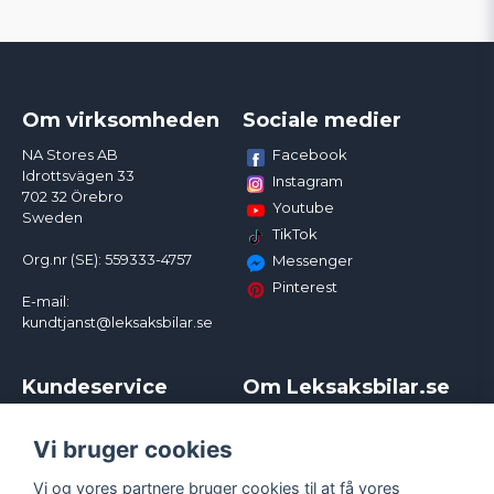
Om virksomheden
Sociale medier
Facebook
NA Stores AB
Idrottsvägen 33
Instagram
702 32 Örebro
Youtube
Sweden
TikTok
Org.nr (SE): 559333-4757
Messenger
Pinterest
E-mail:
kundtjanst@leksaksbilar.se
Kundeservice
Om Leksaksbilar.se
Kontakt
Om os
Kampagner og rabatter
Samarbejder og
Vi bruger cookies
Reklamation
Influencere
Vi og vores partnere bruger cookies til at få vores
Policy chase cars
Handelsbetingelser