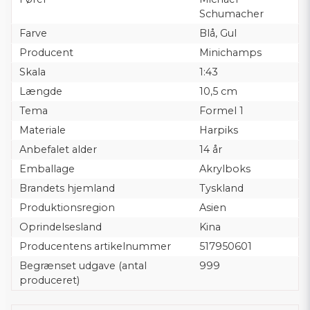
Schumacher
Farve
Blå, Gul
Producent
Minichamps
Skala
1:43
Længde
10,5 cm
Tema
Formel 1
Materiale
Harpiks
Anbefalet alder
14 år
Emballage
Akrylboks
Brandets hjemland
Tyskland
Produktionsregion
Asien
Oprindelsesland
Kina
Producentens artikelnummer
517950601
Begrænset udgave (antal
999
produceret)