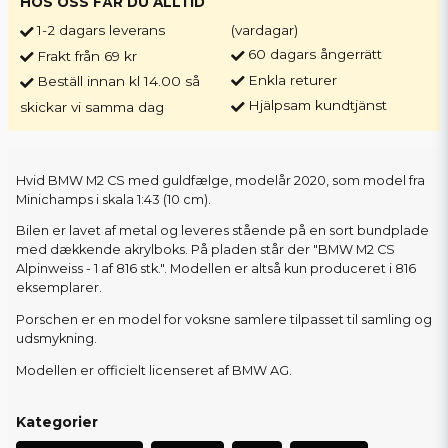
HOS OSS FÅR DU ALLTID
1-2 dagars leverans
(vardagar)
60 dagars ångerrätt
Frakt från 69 kr
Enkla returer
Beställ innan kl 14.00 så
Hjälpsam kundtjänst
skickar vi samma dag
Hvid BMW M2 CS med guldfælge, modelår 2020, som model fra
Minichamps i skala 1:43 (10 cm).
Bilen er lavet af metal og leveres stående på en sort bundplade
med dækkende akrylboks. På pladen står der "BMW M2 CS
Alpinweiss - 1 af 816 stk.". Modellen er altså kun produceret i 816
eksemplarer.
Porschen er en model for voksne samlere tilpasset til samling og
udsmykning.
Modellen er officielt licenseret af BMW AG.
Kategorier