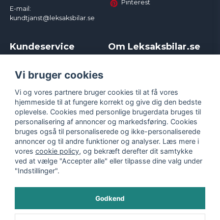
Pinterest
E-mail:
kundtjanst@leksaksbilar.se
Kundeservice
Om Leksaksbilar.se
Kontakt
Om os
Kampagner og rabatter
Samarbejder og
Vi bruger cookies
Reklamation
Influencere
Vi og vores partnere bruger cookies til at få vores
Policy chase cars
Handelsbetingelser
hjemmeside til at fungere korrekt og give dig den bedste
Returnera
Persondatapolitik
oplevelse. Cookies med personlige brugerdata bruges til
Logga in
Cookies
personalisering af annoncer og markedsføring. Cookies
bruges også til personaliserede og ikke-personaliserede
annoncer og til andre funktioner og analyser. Læs mere i
vores
cookie policy
, og bekræft derefter dit samtykke
ved at vælge "Accepter alle" eller tilpasse dine valg under
"Indstillinger".
Godkend
©
2026
- Leksaksbilar.se