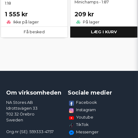
Minichamps - 1:87
1:18
1 555 kr
209 kr
Ikke på lager
På lager
Få besked
LÆG I KURV
Om virksomheden
Sociale medier
Facebook
NA Stores AB
Idrottsvägen 33
Instagram
702 32 Örebro
Youtube
Sweden
TikTok
Org.nr (SE): 559333-4757
Messenger