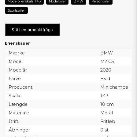
Modelbiler skala 1:43
Modelbiler
BMW
Personbiler
Sportsbiler
Ställ en produktfråga
Egenskaper
Mærke
BMW
Model
M2 CS
Modelår
2020
Farve
Hvid
Producent
Minichamps
Skala
1:43
Længde
10 cm
Materiale
Metal
Drift
Fritløb
Åbninger
0 st