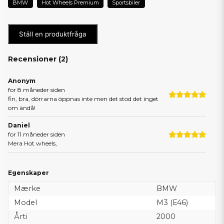
BMW
Hot Wheels Premium
Sportsbiler
Ställ en produktfråga
Recensioner (
2
)
Anonym
for 8 måneder siden
fin, bra, dörrarna öppnas inte men det stod det inget
om ändå!
Daniel
for 11 måneder siden
Mera Hot wheels,
Egenskaper
Mærke
BMW
Model
M3 (E46)
Årti
2000