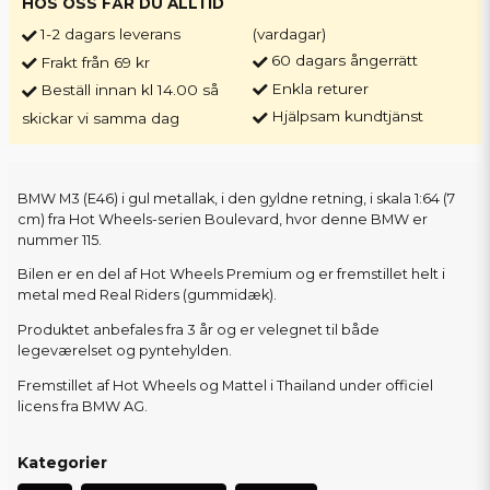
HOS OSS FÅR DU ALLTID
1-2 dagars leverans
(vardagar)
60 dagars ångerrätt
Frakt från 69 kr
Enkla returer
Beställ innan kl 14.00 så
Hjälpsam kundtjänst
skickar vi samma dag
BMW M3 (E46) i gul metallak, i den gyldne retning, i skala 1:64 (7
cm) fra Hot Wheels-serien Boulevard, hvor denne BMW er
nummer 115.
Bilen er en del af Hot Wheels Premium og er fremstillet helt i
metal med Real Riders (gummidæk).
Produktet anbefales fra 3 år og er velegnet til både
legeværelset og pyntehylden.
Fremstillet af Hot Wheels og Mattel i Thailand under officiel
licens fra BMW AG.
Kategorier