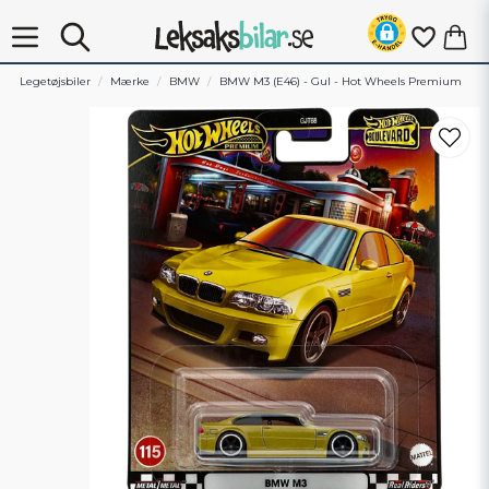
Legetøjsbiler
Mærke
BMW
BMW M3 (E46) - Gul - Hot Wheels Premium