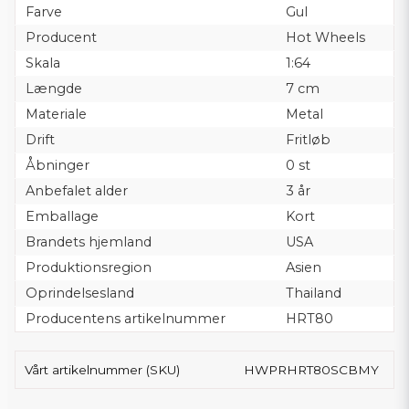
Farve
Gul
Producent
Hot Wheels
Skala
1:64
Længde
7 cm
Materiale
Metal
Drift
Fritløb
Åbninger
0 st
Anbefalet alder
3 år
Emballage
Kort
Brandets hjemland
USA
Produktionsregion
Asien
Oprindelsesland
Thailand
Producentens artikelnummer
HRT80
Vårt artikelnummer (SKU)
HWPRHRT80SCBMY