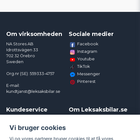
Om virksomheden
Sociale medier
Facebook
NA Stores AB
Idrottsvägen 33
Instagram
702 32 Örebro
Youtube
Sweden
TikTok
Org.nr (SE): 559333-4757
Messenger
Pinterest
E-mail:
kundtjanst@leksaksbilar.se
Kundeservice
Om Leksaksbilar.se
Kontakt
Om os
Kampagner og rabatter
Samarbejder og
Vi bruger cookies
Reklamation
Influencere
Vi og vores partnere bruger cookies til at få vores
Policy chase cars
Handelsbetingelser