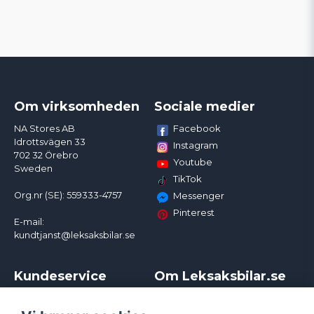
Om virksomheden
Sociale medier
Facebook
NA Stores AB
Idrottsvägen 33
Instagram
702 32 Örebro
Youtube
Sweden
TikTok
Org.nr (SE): 559333-4757
Messenger
Pinterest
E-mail:
kundtjanst@leksaksbilar.se
Kundeservice
Om Leksaksbilar.se
Kontakt
Om os
Kampagner og rabatter
Samarbejder og