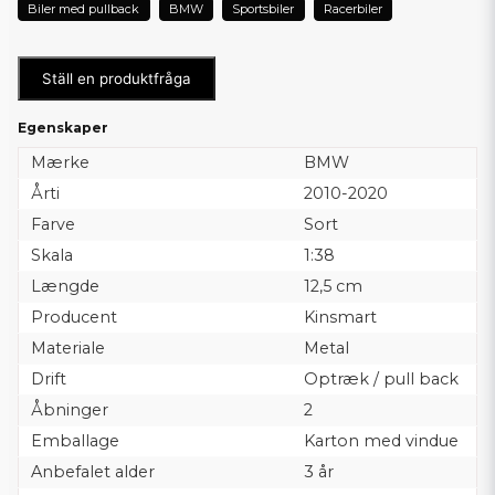
Biler med pullback
BMW
Sportsbiler
Racerbiler
Ställ en produktfråga
Egenskaper
Mærke
BMW
Årti
2010-2020
Farve
Sort
Skala
1:38
Længde
12,5 cm
Producent
Kinsmart
Materiale
Metal
Drift
Optræk / pull back
Åbninger
2
Emballage
Karton med vindue
Anbefalet alder
3 år