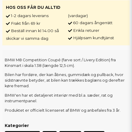
HOS OSS FÅR DU ALLTID
1-2 dagars leverans
(vardagar)
60 dagars ångerrätt
Frakt från 69 kr
Enkla returer
Beställ innan kl 14.00 så
Hjälpsam kundtjänst
skickar vi samma dag
BMW M8 Competition Coupé (farve sort / Livery Edition) fra
Kinsmart i skala 1:38 (længde 12,5 cm).
Bilen har fordøre, der kan åbnes, gummidæk og pullback, hvor
sidstnævnte betyder, at bilen kan trækkes baglæns og derefter
køre fremad.
BMW'en har et detaljeret interiør med bl.a. sæder, rat og
instrumentpanel.
Produktet er officielt licenseret af BMW og anbefales fra 3 år.
Kategorier