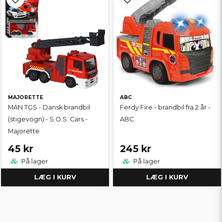
MAJORETTE
ABC
MAN TGS - Dansk brandbil
Ferdy Fire - brandbil fra 2 år -
(stigevogn) - S.O.S. Cars -
ABC
Majorette
45 kr
245 kr
På lager
På lager
LÆG I KURV
LÆG I KURV