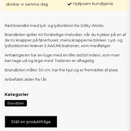
Hjälpsam kundtjänst
skickar vi samma dag
Rød brandbil med lyd- og lysfunktion fra Jollity Works.
Brandbilen spiller 40 forskellige melodier, når du trykker på en af
de to knapper på førerhuset, mens knapperne blinker. Lyd- og
lysfunktionen kræver 2 AA/LR6-batterier, som medfølger.
Anhængeren har en luge med en lille rød bil indeni, som man
kan tage ud og lege med. Traileren er aftagelig.
Brandbilen måler 30 cm, har frie hjul og er fremstillet af plast.
Anbefalet alder fra 1 år.
Kategorier
Brandbiler
Ställ en produktfråga