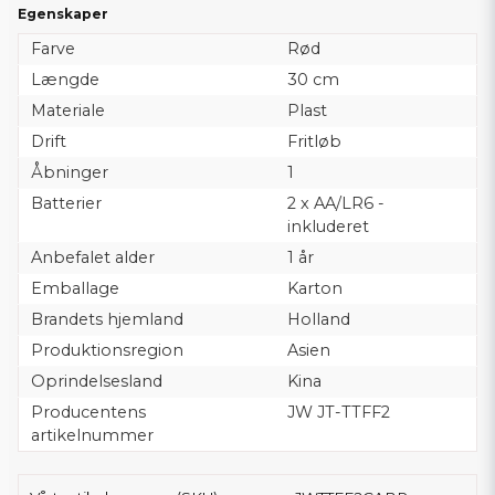
Egenskaper
Farve
Rød
Længde
30 cm
Materiale
Plast
Drift
Fritløb
Åbninger
1
Batterier
2 x AA/LR6 -
inkluderet
Anbefalet alder
1 år
Emballage
Karton
Brandets hjemland
Holland
Produktionsregion
Asien
Oprindelsesland
Kina
Producentens
JW JT-TTFF2
artikelnummer