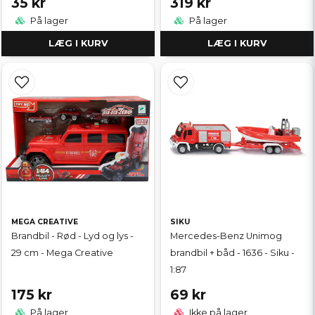
35 kr
319 kr
På lager
På lager
LÆG I KURV
LÆG I KURV
MEGA CREATIVE
SIKU
Brandbil - Rød - Lyd og lys -
Mercedes-Benz Unimog
29 cm - Mega Creative
brandbil + båd - 1636 - Siku -
1:87
175 kr
69 kr
På lager
Ikke på lager