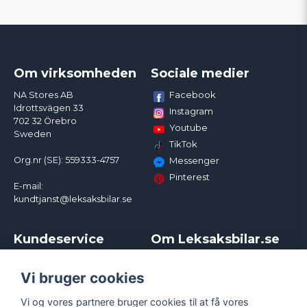
Om virksomheden
Sociale medier
Facebook
NA Stores AB
Idrottsvägen 33
Instagram
702 32 Örebro
Youtube
Sweden
TikTok
Org.nr (SE): 559333-4757
Messenger
Pinterest
E-mail:
kundtjanst@leksaksbilar.se
Kundeservice
Om Leksaksbilar.se
Kontakt
Om os
Kampagner og rabatter
Samarbejder og
Vi bruger cookies
Reklamation
Influencere
Vi og vores partnere bruger cookies til at få vores
Policy chase cars
Handelsbetingelser