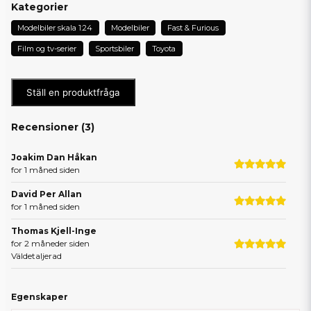
Kategorier
Modelbiler skala 1:24
Modelbiler
Fast & Furious
Film og tv-serier
Sportsbiler
Toyota
Ställ en produktfråga
Recensioner (
3
)
Joakim Dan Håkan
for 1 måned siden
David Per Allan
for 1 måned siden
Thomas Kjell-Inge
for 2 måneder siden
Väldetaljerad
Egenskaper