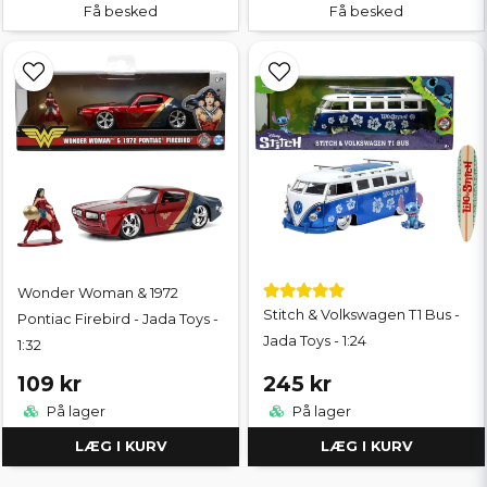
Få besked
Få besked
Wonder Woman & 1972
Stitch & Volkswagen T1 Bus -
Pontiac Firebird - Jada Toys -
Jada Toys - 1:24
1:32
109 kr
245 kr
På lager
På lager
LÆG I KURV
LÆG I KURV