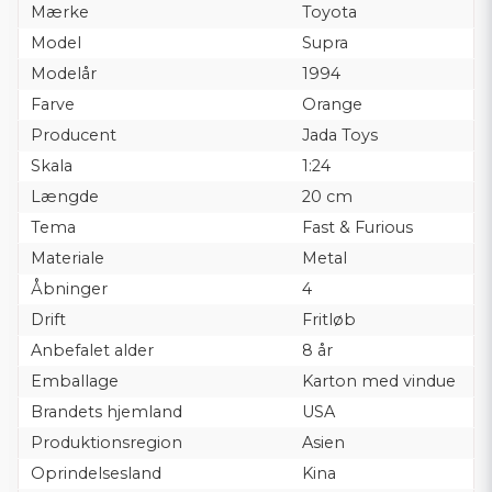
Mærke
Toyota
Model
Supra
Modelår
1994
Farve
Orange
Producent
Jada Toys
Skala
1:24
Længde
20 cm
Tema
Fast & Furious
Materiale
Metal
Åbninger
4
Drift
Fritløb
Anbefalet alder
8 år
Emballage
Karton med vindue
Brandets hjemland
USA
Produktionsregion
Asien
Oprindelsesland
Kina