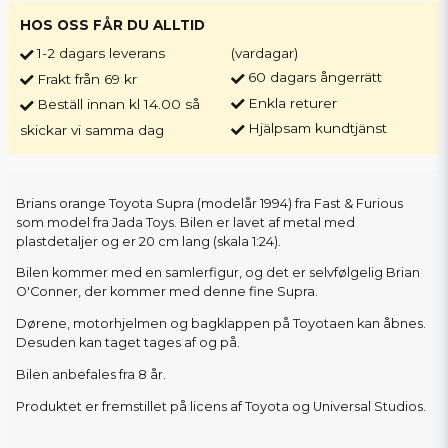
HOS OSS FÅR DU ALLTID
1-2 dagars leverans
(vardagar)
60 dagars ångerrätt
Frakt från 69 kr
Enkla returer
Beställ innan kl 14.00 så
Hjälpsam kundtjänst
skickar vi samma dag
Brians orange Toyota Supra (modelår 1994) fra Fast & Furious
som model fra Jada Toys. Bilen er lavet af metal med
plastdetaljer og er 20 cm lang (skala 1:24).
Bilen kommer med en samlerfigur, og det er selvfølgelig Brian
O'Conner, der kommer med denne fine Supra.
Dørene, motorhjelmen og bagklappen på Toyotaen kan åbnes.
Desuden kan taget tages af og på.
Bilen anbefales fra 8 år.
Produktet er fremstillet på licens af Toyota og Universal Studios.