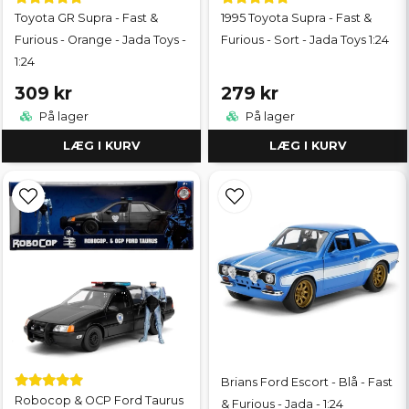
Toyota GR Supra - Fast &
1995 Toyota Supra - Fast &
Furious - Orange - Jada Toys -
Furious - Sort - Jada Toys 1:24
1:24
309 kr
279 kr
På lager
På lager
LÆG I KURV
LÆG I KURV
Brians Ford Escort - Blå - Fast
Robocop & OCP Ford Taurus
& Furious - Jada - 1:24