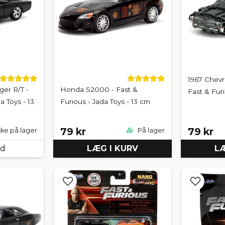
1967 Chevr
er R/T -
Honda S2000 - Fast &
Fast & Furi
a Toys - 13
Furious - Jada Toys - 13 cm
79 kr
79 kr
kke på lager
På lager
ed
LÆG I KURV
LÆ