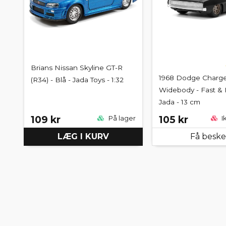
Brians Nissan Skyline GT-R
1968 Dodge Charge
(R34) - Blå - Jada Toys - 1:32
Widebody - Fast & 
Jada - 13 cm
109 kr
105 kr
På lager
I
LÆG I KURV
Få besk