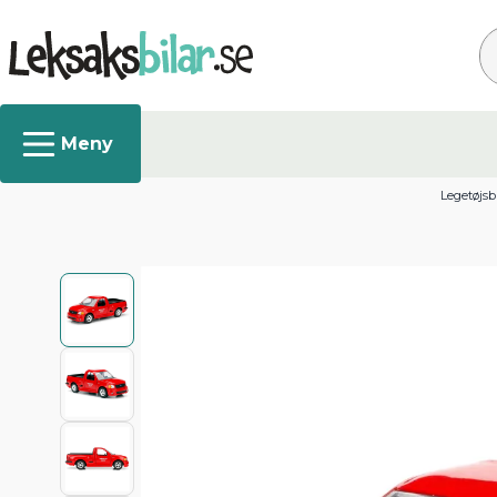
Sø
Legetøjsb