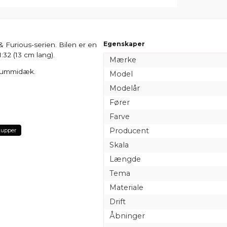
Egenskaper
& Furious-serien. Bilen er en
1:32 (13 cm lang).
Mærke
g gummidæk.
Model
Modelår
Fører
Farve
Producent
kupper
Skala
Længde
Tema
Materiale
Drift
Åbninger