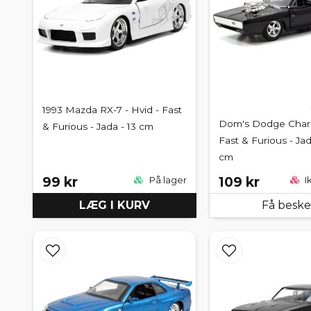
1993 Mazda RX-7 - Hvid - Fast
Dom's Dodge Charg
& Furious - Jada - 13 cm
Fast & Furious - Jad
cm
99 kr
109 kr
På lager
I
LÆG I KURV
Få besk