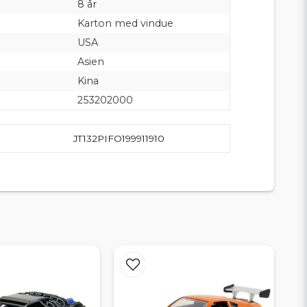
8 år
Karton med vindue
USA
Asien
Kina
253202000
JT132PIFO199911910