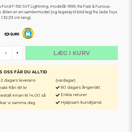
s Ford F-150 SVT Lightning, modelår 1999, fra Fast & Furious-
. Bilen er en samlermodel (og legetøj til blid leg) fra Jada Toys
a 1:32 (13 cm lang).
LÆG I KURV
+
S OSS FÅR DU ALLTID
-2 dagars leverans
(vardagar)
60 dagars ångerrätt
rakt från 69 kr
Enkla returer
eställ innan kl 14.00 så
Hjälpsam kundtjänst
ckar vi samma dag