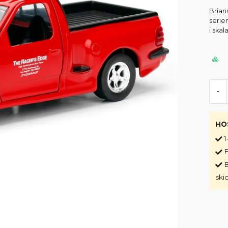
Brian
serien
i skal
-
HO
1
F
B
ski