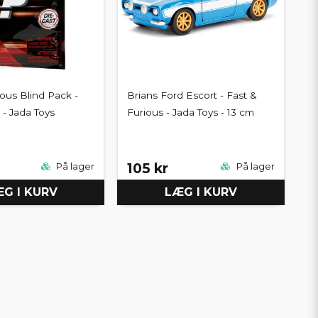
ious Blind Pack -
Brians Ford Escort - Fast &
l - Jada Toys
Furious - Jada Toys - 13 cm
105 kr
På lager
På lager
G I KURV
LÆG I KURV