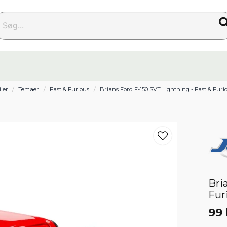
g...
iler
Temaer
Fast & Furious
Brians Ford F-150 SVT Lightning - Fast & Furio
Bri
Furi
99 