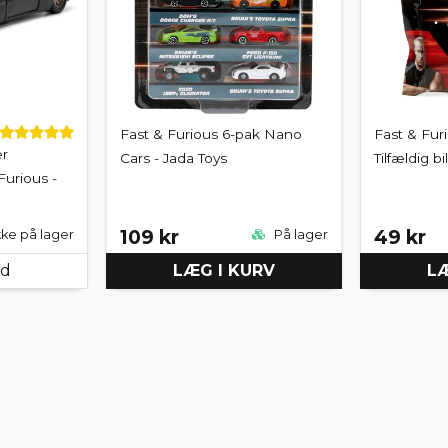
Fast & Furious 6-pak Nano
Fast & Fur
r
Cars - Jada Toys
Tilfældig bi
Furious -
109 kr
49 kr
kke på lager
På lager
ed
LÆG I KURV
LÆ