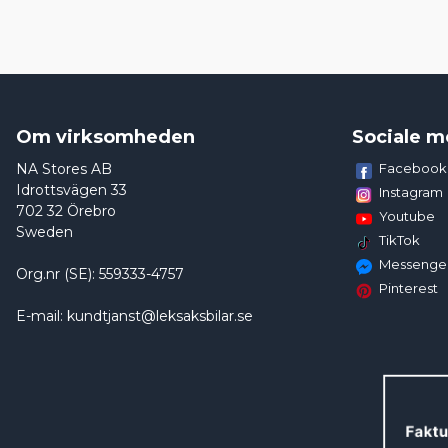
Om virksomheden
Sociale m
NA Stores AB
Facebook
Idrottsvägen 33
Instagram
702 32 Örebro
Youtube
Sweden
TikTok
Messenge
Org.nr (SE): 559333-4757
Pinterest
E-mail: kundtjanst@leksaksbilar.se