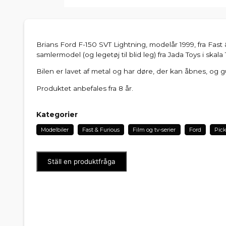
Brians Ford F-150 SVT Lightning, modelår 1999, fra Fast 
samlermodel (og legetøj til blid leg) fra Jada Toys i skala 
Bilen er lavet af metal og har døre, der kan åbnes, o
Produktet anbefales fra 8 år.
Kategorier
Modelbiler
Fast & Furious
Film og tv-serier
Ford
Pic
Ställ en produktfråga