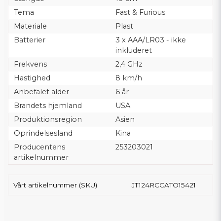
Tema
Fast & Furious
Materiale
Plast
Batterier
3 x AAA/LR03 - ikke
inkluderet
Frekvens
2,4 GHz
Hastighed
8 km/h
Anbefalet alder
6 år
Brandets hjemland
USA
Produktionsregion
Asien
Oprindelsesland
Kina
Producentens
253203021
artikelnummer
Vårt artikelnummer (SKU)
JT124RCCATO15421