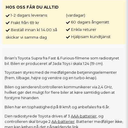
HOS OSS FÅR DU ALLTID
1-2 dagars leverans
(vardagar)
60 dagars ångerrätt
Frakt från 69 kr
Enkla returer
Beställ innan kl 14.00 så
Hjälpsam kundtjänst
skickar vi samma dag
Brian's Toyota Supra fra Fast & Furious-filmene som radiostyret
bil. Bilen er produceret af Jada Toys i skala 1:24 (19 cm).
Toyotaen styres med de medfølgende betjeningselementer
(frem, tilbage, højre og venstre og en turbo-knap).
Bilen og senderen/controlleren kommunikerer via 2,4 GHz,
hvilket gør det muligt for flere biler at køre samtidig uden at
forstyrre hinanden.
Bilen har en tophastighed på 8 km/t og anbefales fra 6 år.
Den radiostyrede Toyota drives af 3
AAA-batterier
, og
controlleren skal bruge 2
AA-batterier
. Batterier medfølger ikke,
men kan købes på det pågældende link.