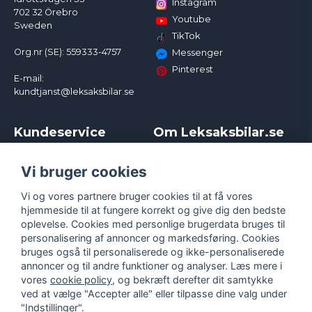
Instagram
702 32 Örebro
Youtube
Sweden
TikTok
Org.nr (SE): 559333-4757
Messenger
Pinterest
E-mail:
kundtjanst@leksaksbilar.se
Kundeservice
Om Leksaksbilar.se
Kontakt
Om os
Kampagner og rabatter
Samarbejder og
Vi bruger cookies
Reklamation
Influencere
Vi og vores partnere bruger cookies til at få vores
Policy chase cars
Handelsbetingelser
hjemmeside til at fungere korrekt og give dig den bedste
Returnera
Persondatapolitik
oplevelse. Cookies med personlige brugerdata bruges til
Logga in
Cookies
personalisering af annoncer og markedsføring. Cookies
bruges også til personaliserede og ikke-personaliserede
annoncer og til andre funktioner og analyser. Læs mere i
vores
cookie policy
, og bekræft derefter dit samtykke
ved at vælge "Accepter alle" eller tilpasse dine valg under
"Indstillinger".