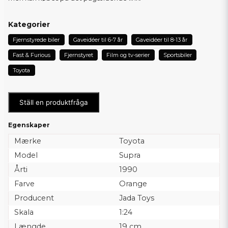
Kategorier
Fjernstyrede biler
Gaveidéer til 6-7 år
Gaveidéer til 8-13 år
Fast & Furious
Fjernstyret
Film og tv-serier
Sportsbiler
Toyota
Ställ en produktfråga
Egenskaper
Mærke
Toyota
Model
Supra
Årti
1990
Farve
Orange
Producent
Jada Toys
Skala
1:24
Længde
19 cm