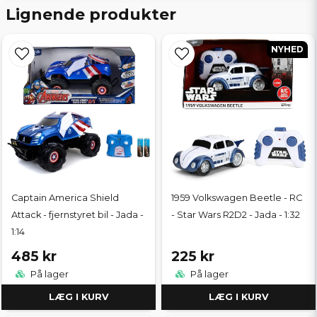
Lignende produkter
NYHED
Captain America Shield
1959 Volkswagen Beetle - RC
Attack - fjernstyret bil - Jada -
- Star Wars R2D2 - Jada - 1:32
1:14
485 kr
225 kr
På lager
På lager
LÆG I KURV
LÆG I KURV