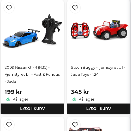
2009 Nissan GT-R (R35) -
Stitch Buggy - fjernstyret bil -
Fjernstyret bil - Fast & Furious
Jada Toys - 1:24
- Jada
199 kr
345 kr
På lager
På lager
LÆG I KURV
LÆG I KURV