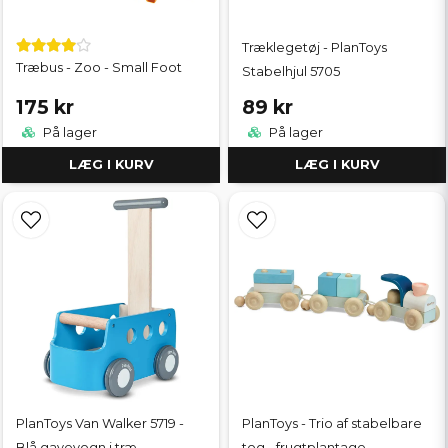
Træklegetøj - PlanToys
Træbus - Zoo - Small Foot
Stabelhjul 5705
175 kr
89 kr
På lager
På lager
LÆG I KURV
LÆG I KURV
PlanToys Van Walker 5719 -
PlanToys - Trio af stabelbare
Blå gavevogn i træ
tog - frugtplantage