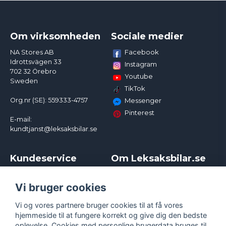
Om virksomheden
Sociale medier
Facebook
NA Stores AB
Idrottsvägen 33
Instagram
702 32 Örebro
Youtube
Sweden
TikTok
Org.nr (SE): 559333-4757
Messenger
Pinterest
E-mail:
kundtjanst@leksaksbilar.se
Kundeservice
Om Leksaksbilar.se
Kontakt
Om os
Kampagner og rabatter
Samarbejder og
Vi bruger cookies
Reklamation
Influencere
Vi og vores partnere bruger cookies til at få vores
Policy chase cars
Handelsbetingelser
hjemmeside til at fungere korrekt og give dig den bedste
Returnera
Persondatapolitik
oplevelse. Cookies med personlige brugerdata bruges til