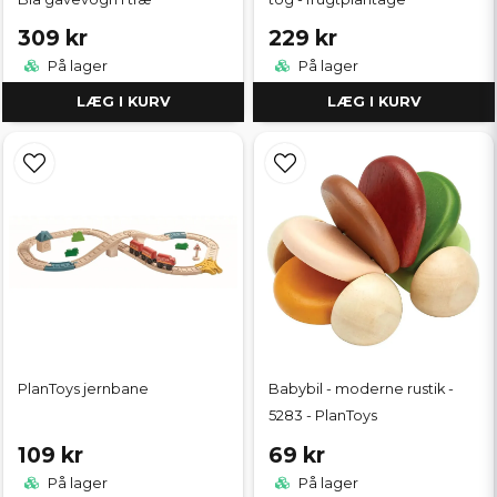
309 kr
229 kr
På lager
På lager
LÆG I KURV
LÆG I KURV
PlanToys jernbane
Babybil - moderne rustik -
5283 - PlanToys
109 kr
69 kr
På lager
På lager