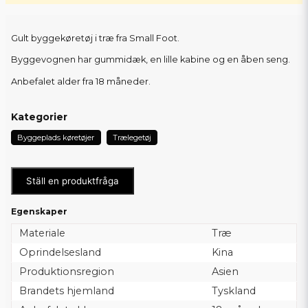
Gult byggekøretøj i træ fra Small Foot.
Byggevognen har gummidæk, en lille kabine og en åben seng.
Anbefalet alder fra 18 måneder.
Kategorier
Byggeplads køretøjer
Trælegetøj
Ställ en produktfråga
Egenskaper
Materiale
Træ
Oprindelsesland
Kina
Produktionsregion
Asien
Brandets hjemland
Tyskland