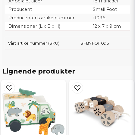
Anbefalet alder
18 månader
Producent
Small Foot
Producentens artikelnummer
11096
Dimensioner (L x B x H)
12 x 7 x 9 cm
Vårt artikelnummer (SKU)
SFBYFO11096
Lignende produkter