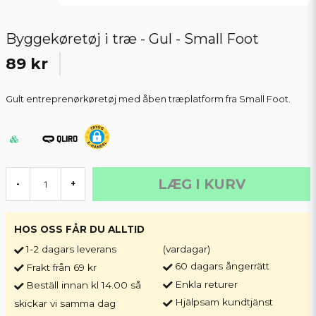
Byggekøretøj i træ - Gul - Small Foot
89 kr
Gult entreprenørkøretøj med åben træplatform fra Small Foot.
LÆG I KURV
-
+
HOS OSS FÅR DU ALLTID
1-2 dagars leverans
(vardagar)
60 dagars ångerrätt
Frakt från 69 kr
Enkla returer
Beställ innan kl 14.00 så
Hjälpsam kundtjänst
skickar vi samma dag