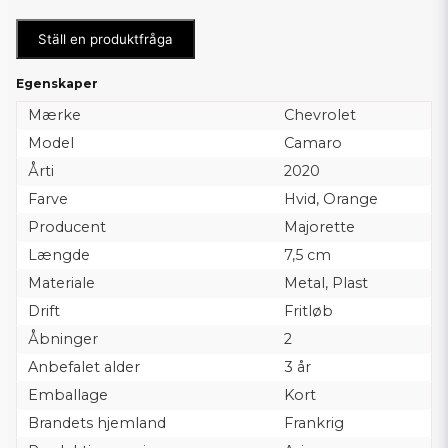
Ställ en produktfråga
Egenskaper
Mærke
Chevrolet
Model
Camaro
Årti
2020
Farve
Hvid, Orange
Producent
Majorette
Længde
7,5 cm
Materiale
Metal, Plast
Drift
Fritløb
Åbninger
2
Anbefalet alder
3 år
Emballage
Kort
Brandets hjemland
Frankrig