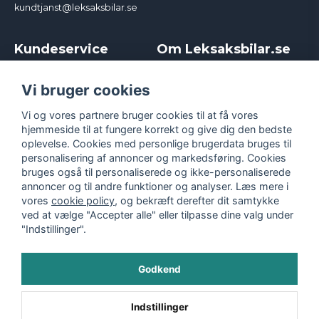
kundtjanst@leksaksbilar.se
Kundeservice
Om Leksaksbilar.se
Kontakt
Om os
Kampagner og rabatter
Samarbejder og
Vi bruger cookies
Reklamation
Influencere
Vi og vores partnere bruger cookies til at få vores
Policy chase cars
Handelsbetingelser
hjemmeside til at fungere korrekt og give dig den bedste
Returnera
Persondatapolitik
oplevelse. Cookies med personlige brugerdata bruges til
Logga in
Cookies
personalisering af annoncer og markedsføring. Cookies
bruges også til personaliserede og ikke-personaliserede
annoncer og til andre funktioner og analyser. Læs mere i
vores
cookie policy
, og bekræft derefter dit samtykke
ved at vælge "Accepter alle" eller tilpasse dine valg under
"Indstillinger".
Godkend
©
2026
- Leksaksbilar.se
Indstillinger