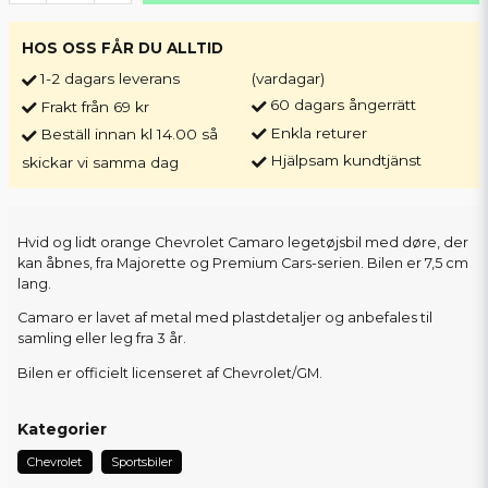
HOS OSS FÅR DU ALLTID
1-2 dagars leverans
(vardagar)
60 dagars ångerrätt
Frakt från 69 kr
Enkla returer
Beställ innan kl 14.00 så
Hjälpsam kundtjänst
skickar vi samma dag
Hvid og lidt orange Chevrolet Camaro legetøjsbil med døre, der
kan åbnes, fra Majorette og Premium Cars-serien. Bilen er 7,5 cm
lang.
Camaro er lavet af metal med plastdetaljer og anbefales til
samling eller leg fra 3 år.
Bilen er officielt licenseret af Chevrolet/GM.
Kategorier
Chevrolet
Sportsbiler