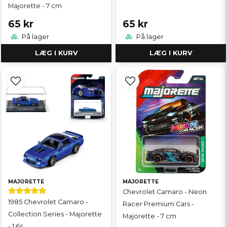
Majorette - 7 cm
65 kr
65 kr
På lager
På lager
LÆG I KURV
LÆG I KURV
MAJORETTE
MAJORETTE
Chevrolet Camaro - Neon
1985 Chevrolet Camaro -
Racer Premium Cars -
Collection Series - Majorette
Majorette - 7 cm
- 1:64