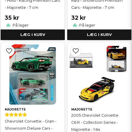
- Hvid - Racing Premium Cars
Rød - Showroom Premium
- Majorette - 7 cm
Cars - Majorette - 7 cm
35 kr
32 kr
På lager
På lager
LÆG I KURV
LÆG I KURV
MAJORETTE
MAJORETTE
2005 Chevrolet Corvette
Chevrolet Corvette - Grøn -
C6.R - Collection Series -
Showroom Deluxe Cars -
Majorette - 1:64