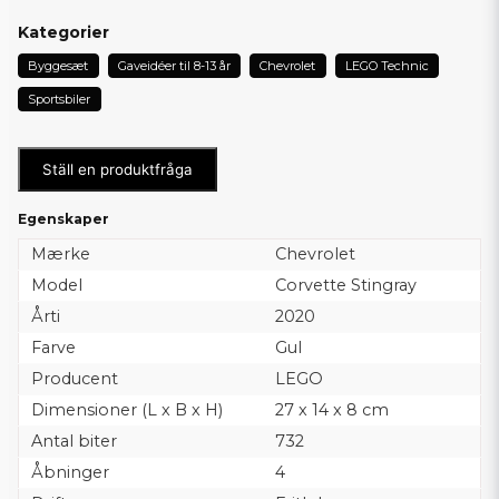
Kategorier
Byggesæt
Gaveidéer til 8-13 år
Chevrolet
LEGO Technic
Sportsbiler
Ställ en produktfråga
Egenskaper
Mærke
Chevrolet
Model
Corvette Stingray
Årti
2020
Farve
Gul
Producent
LEGO
Dimensioner (L x B x H)
27 x 14 x 8 cm
Antal biter
732
Åbninger
4