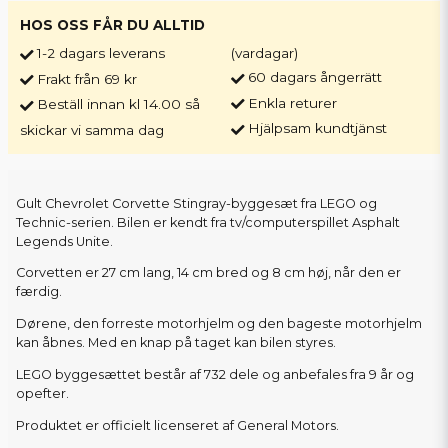
HOS OSS FÅR DU ALLTID
1-2 dagars leverans
(vardagar)
60 dagars ångerrätt
Frakt från 69 kr
Enkla returer
Beställ innan kl 14.00 så
Hjälpsam kundtjänst
skickar vi samma dag
Gult Chevrolet Corvette Stingray-byggesæt fra LEGO og
Technic-serien. Bilen er kendt fra tv/computerspillet Asphalt
Legends Unite.
Corvetten er 27 cm lang, 14 cm bred og 8 cm høj, når den er
færdig.
Dørene, den forreste motorhjelm og den bageste motorhjelm
kan åbnes. Med en knap på taget kan bilen styres.
LEGO byggesættet består af 732 dele og anbefales fra 9 år og
opefter.
Produktet er officielt licenseret af General Motors.