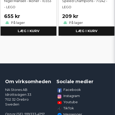
Nigel Mansell - Ikoner - 10353
Speed Champions - 77242 -
- LEGO
LEGO
655 kr
209 kr
På lager
På lager
LÆG I KURV
LÆG I KURV
Om virksomheden
Sociale medier
Facebook
NA Stores AB
Idrottsvägen 33
Instagram
702 32 Örebro
Youtube
Sweden
TikTok
Org.nr (SE): 559333-4757
Messenger