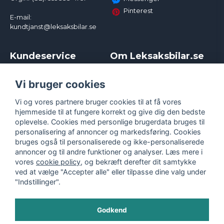
Pinterest
E-mail:
kundtjanst@leksaksbilar.se
Kundeservice
Om Leksaksbilar.se
Kontakt
Om os
Kampagner og rabatter
Samarbejder og
Vi bruger cookies
Reklamation
Influencere
Vi og vores partnere bruger cookies til at få vores
Policy chase cars
Handelsbetingelser
hjemmeside til at fungere korrekt og give dig den bedste
Returnera
Persondatapolitik
oplevelse. Cookies med personlige brugerdata bruges til
Logga in
Cookies
personalisering af annoncer og markedsføring. Cookies
bruges også til personaliserede og ikke-personaliserede
annoncer og til andre funktioner og analyser. Læs mere i
vores
cookie policy
, og bekræft derefter dit samtykke
ved at vælge "Accepter alle" eller tilpasse dine valg under
"Indstillinger".
Godkend