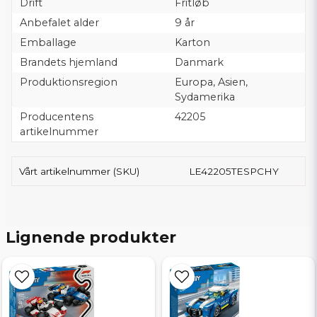
Drift
Fritløb
Anbefalet alder
9 år
Emballage
Karton
Brandets hjemland
Danmark
Produktionsregion
Europa, Asien,
Sydamerika
Producentens
42205
artikelnummer
Vårt artikelnummer (SKU)
LE42205TESPCHY
Lignende produkter