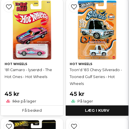
HOT WHEELS
HOT WHEELS
'81 Camaro - lyserød - The
Toon'd '83 Chevy Silverado -
Hot Ones - Hot Wheels
Tooned Gulf Series - Hot
Wheels
45 kr
45 kr
Ikke på lager
På lager
Få besked
LÆG I KURV