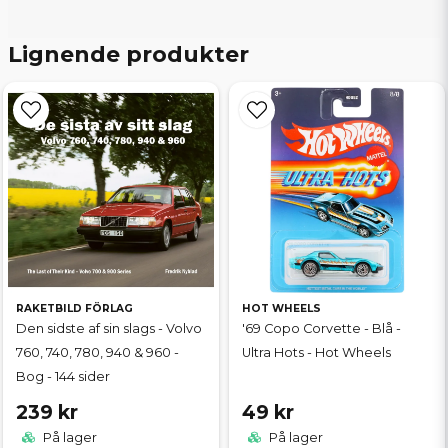
Lignende produkter
RAKETBILD FÖRLAG
HOT WHEELS
Den sidste af sin slags - Volvo
'69 Copo Corvette - Blå -
760, 740, 780, 940 & 960 -
Ultra Hots - Hot Wheels
Bog - 144 sider
239 kr
49 kr
På lager
På lager