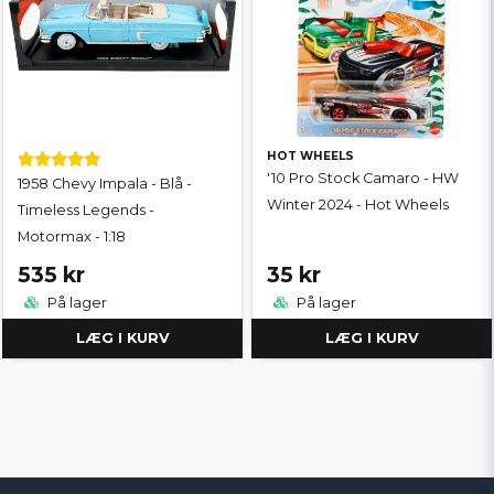
HOT WHEELS
'10 Pro Stock Camaro - HW
1958 Chevy Impala - Blå -
Winter 2024 - Hot Wheels
Timeless Legends -
Motormax - 1:18
535 kr
35 kr
På lager
På lager
LÆG I KURV
LÆG I KURV