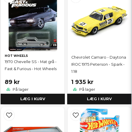
HOT WHEELS
Chevrolet Camaro - Daytona
1970 Chevelle SS - Mat grå -
IROC 1975 Peterson - Spark -
Fast & Furious - Hot Wheels
1:18
89 kr
1 935 kr
På lager
På lager
LÆG I KURV
LÆG I KURV