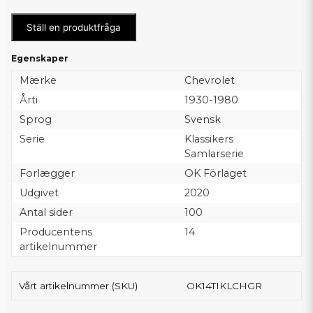
Ställ en produktfråga
Egenskaper
Mærke
Chevrolet
Årti
1930-1980
Sprog
Svensk
Serie
Klassikers
Samlarserie
Forlægger
OK Förlaget
Udgivet
2020
Antal sider
100
Producentens
14
artikelnummer
Vårt artikelnummer (SKU)
OK14TIKLCHGR