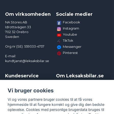
Om virksomheden
Sociale medier
Facebook
NA Stores AB
Idrottsvägen 33
Instagram
702 32 Örebro
Youtube
Sweden
TikTok
Org.nr (SE): 559333-4757
Messenger
Pinterest
E-mail:
kundtjanst@leksaksbilar.se
Kundeservice
Om Leksaksbilar.se
Kontakt
Om os
Kampagner og rabatter
Samarbejder og
Vi bruger cookies
Reklamation
Influencere
Vi og vores partnere bruger cookies til at få vores
Policy chase cars
Handelsbetingelser
hjemmeside til at fungere korrekt og give dig den bedste
Returnera
Persondatapolitik
oplevelse. Cookies med personlige brugerdata bruges til
Logga in
Cookies