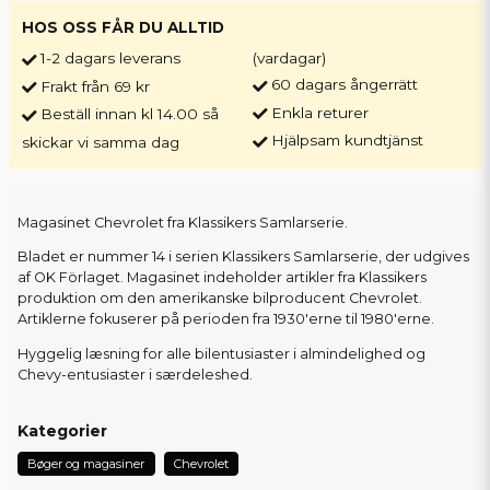
HOS OSS FÅR DU ALLTID
1-2 dagars leverans
(vardagar)
60 dagars ångerrätt
Frakt från 69 kr
Enkla returer
Beställ innan kl 14.00 så
Hjälpsam kundtjänst
skickar vi samma dag
Magasinet Chevrolet fra Klassikers Samlarserie.
Bladet er nummer 14 i serien Klassikers Samlarserie, der udgives
af OK Förlaget. Magasinet indeholder artikler fra Klassikers
produktion om den amerikanske bilproducent Chevrolet.
Artiklerne fokuserer på perioden fra 1930'erne til 1980'erne.
Hyggelig læsning for alle bilentusiaster i almindelighed og
Chevy-entusiaster i særdeleshed.
Kategorier
Bøger og magasiner
Chevrolet