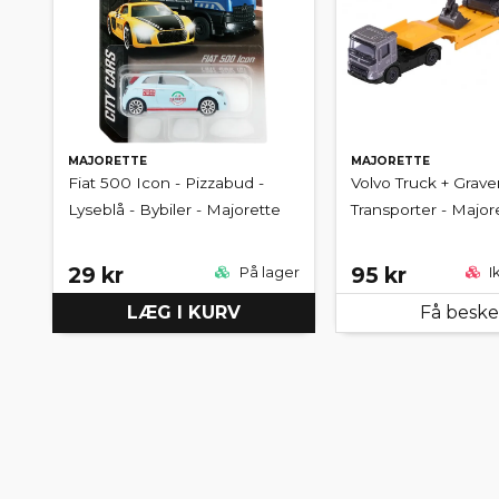
MAJORETTE
MAJORETTE
Fiat 500 Icon - Pizzabud -
Volvo Truck + Grav
Lyseblå - Bybiler - Majorette
Transporter - Major
29 kr
95 kr
På lager
I
LÆG I KURV
Få besk