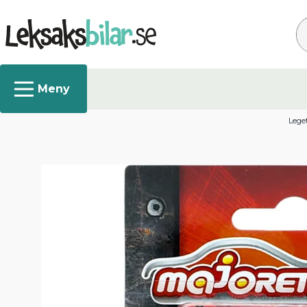
Sø
Leget