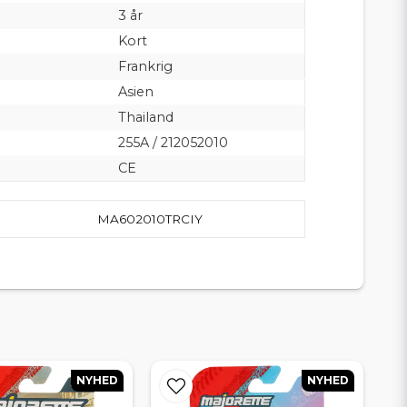
3 år
Kort
Frankrig
Asien
Thailand
255A / 212052010
CE
MA602010TRCIY
NYHED
NYHED