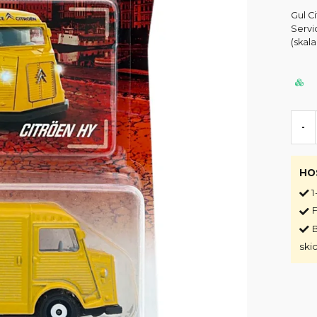
Gul C
Servi
(skala
-
HO
1
F
B
ski