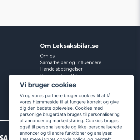
Om Leksaksbilar.se
Om os
Samarbejder og Influencere
Handelsbetingelser
Persondatapolitik
Cookies
Vi bruger cookies
Vi og vores partnere bruger cookies til at få
vores hjemmeside til at fungere korrekt og give
dig den bedste oplevelse. Cookies med
personlige brugerdata bruges til personalisering
af annoncer og markedsføring. Cookies bruges
også til personaliserede og ikke-personaliserede
annoncer og til andre funktioner og analyser.
Læs mere i vores
cookie policy
, og bekræft