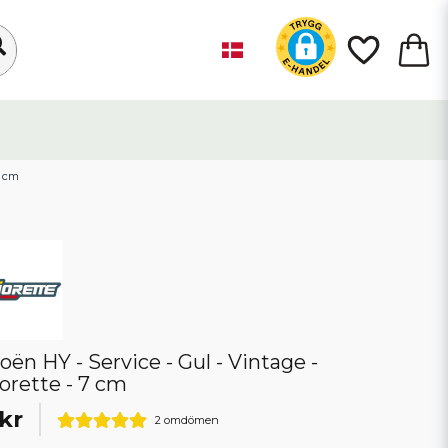
7 cm
roën HY - Service - Gul - Vintage -
orette - 7 cm
kr
2 omdömen