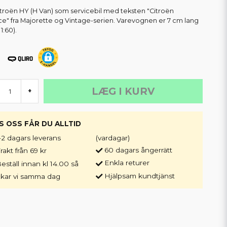
itroën HY (H Van) som servicebil med teksten "Citroën
ce" fra Majorette og Vintage-serien. Varevognen er 7 cm lang
 1:60).
LÆG I KURV
+
S OSS FÅR DU ALLTID
-2 dagars leverans
(vardagar)
60 dagars ångerrätt
rakt från 69 kr
Enkla returer
eställ innan kl 14.00 så
Hjälpsam kundtjänst
ckar vi samma dag