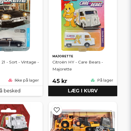
MAJORETTE
21 - Sort - Vintage -
Citroën HY - Care Bears -
Majorette
45 kr
Ikke på lager
På lager
å besked
LÆG I KURV