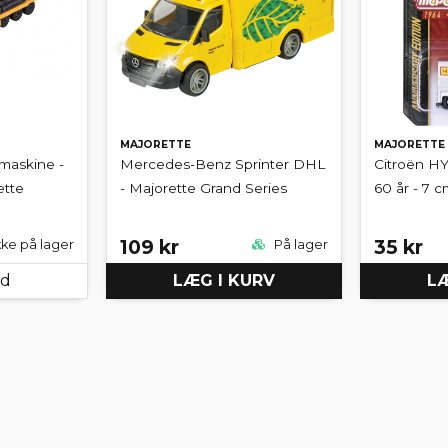
MAJORETTE
MAJORETTE
emaskine -
Mercedes-Benz Sprinter DHL
Citroën HY
ette
- Majorette Grand Series
60 år - 7 
109 kr
35 kr
kke på lager
På lager
ed
LÆG I KURV
LÆ