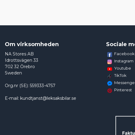
Om virksomheden
Sociale m
NA Stores AB
Facebook
Idrottsvägen 33
Instagram
702 32 Örebro
Youtube
Sweden
TikTok
Messenge
Org.nr (SE): 559333-4757
Pinterest
E-mail: kundtjanst@leksaksbilar.se