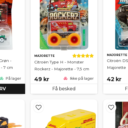
MAJORETTE
MAJORETTE
Grøn -
Citroën DS 
Citroën Type H - Monster
 - 7 cm
Majorette
Rockerz - Majorette - 7,5 cm
49 kr
42 kr
På lager
Ikke på lager
URV
Få besked
F