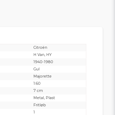
Citroën
H Van, HY
1940-1980
Gul
Majorette
1:60
7 cm
Metal, Plast
Fritløb
1