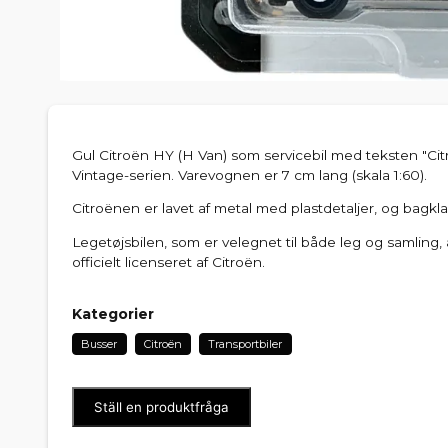
Gul Citroën HY (H Van) som servicebil med teksten "Cit
Vintage-serien. Varevognen er 7 cm lang (skala 1:60).
Citroënen er lavet af metal med plastdetaljer, og bagk
Legetøjsbilen, som er velegnet til både leg og samling, 
officielt licenseret af Citroën.
Kategorier
Busser
Citroën
Transportbiler
Ställ en produktfråga