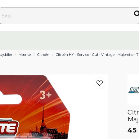
g...
øjsbiler
Mærke
Citroën
Citroën HY - Service - Gul - Vintage - Majorette - 
Cit
Maj
45 