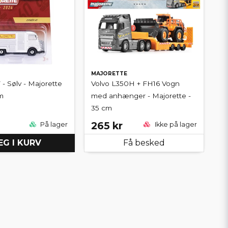
MAJORETTE
 - Sølv - Majorette
Volvo L350H + FH16 Vogn
cm
med anhænger - Majorette -
35 cm
265 kr
På lager
Ikke på lager
G I KURV
Få besked