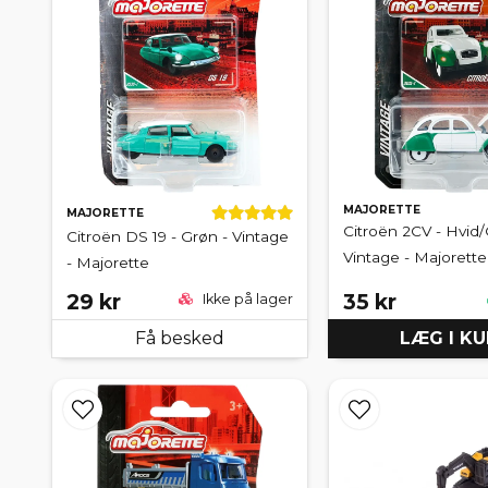
MAJORETTE
MAJORETTE
Citroën 2CV - Hvid/
Citroën DS 19 - Grøn - Vintage
Vintage - Majorette
- Majorette
29 kr
35 kr
Ikke på lager
Få besked
LÆG I K