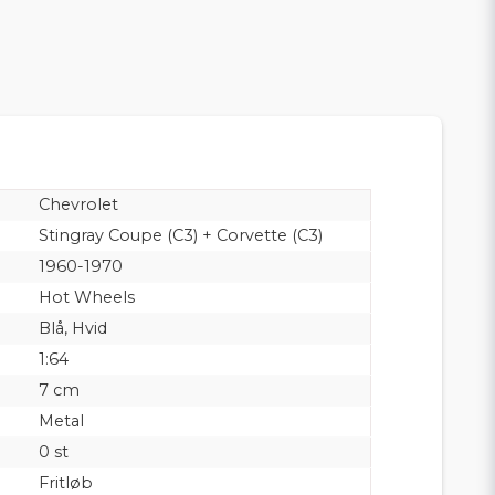
Chevrolet
Stingray Coupe (C3) + Corvette (C3)
1960-1970
Hot Wheels
Blå, Hvid
1:64
7 cm
Metal
0 st
Fritløb