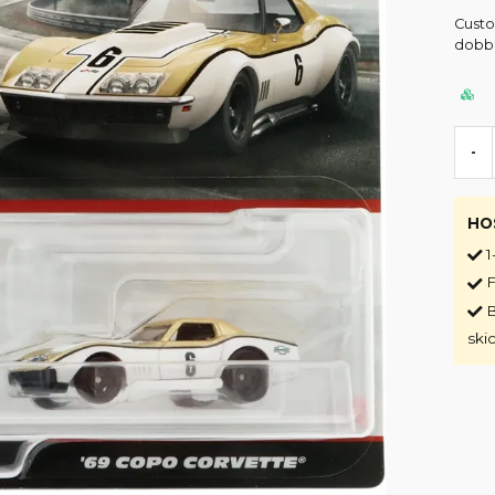
Custo
dobbe
-
HO
1
F
B
ski