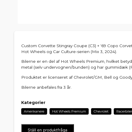
Custom Corvette Stingray Coupe (C3) + '69 Copo Corvett
Hot Wheels og Car Culture-serien (Mix 3, 2024).
Bilerne er en del af Hot Wheels Premium, hvilket betyde
metal (selv undervognen/bunden) og har gummidæk (Re
Produktet er licenseret af Chevrolet/GM, Bell og Goody
Bilerne anbefales fra 3 år.
Kategorier
Amerikanere
Hot Wheels Premium
Chevrolet
Racerbiler
Ställ en produktfråga