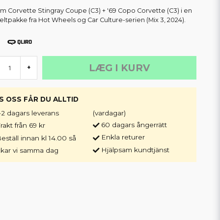
m Corvette Stingray Coupe (C3) + '69 Copo Corvette (C3) i en
ltpakke fra Hot Wheels og Car Culture-serien (Mix 3, 2024).
LÆG I KURV
+
S OSS FÅR DU ALLTID
-2 dagars leverans
(vardagar)
60 dagars ångerrätt
rakt från 69 kr
Enkla returer
eställ innan kl 14.00 så
Hjälpsam kundtjänst
ckar vi samma dag