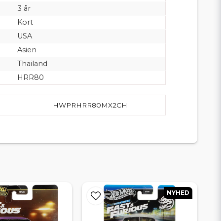
3 år
Kort
USA
Asien
Thailand
HRR80
HWPRHRR80MX2CH
NYHED