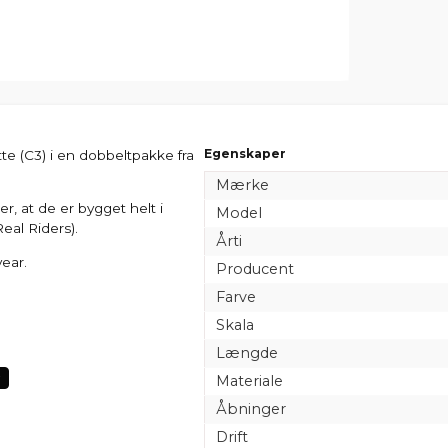
Egenskaper
e (C3) i en dobbeltpakke fra
Mærke
r, at de er bygget helt i
Model
al Riders).
Årti
ear.
Producent
Farve
Skala
Længde
Materiale
Åbninger
Drift