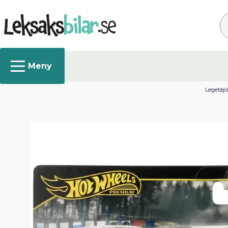
Sø
Legetøjs