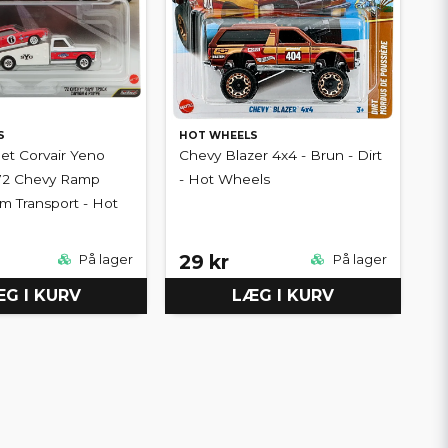
S
HOT WHEELS
let Corvair Yeno
Chevy Blazer 4x4 - Brun - Dirt
'72 Chevy Ramp
- Hot Wheels
am Transport - Hot
29 kr
På lager
På lager
G I KURV
LÆG I KURV