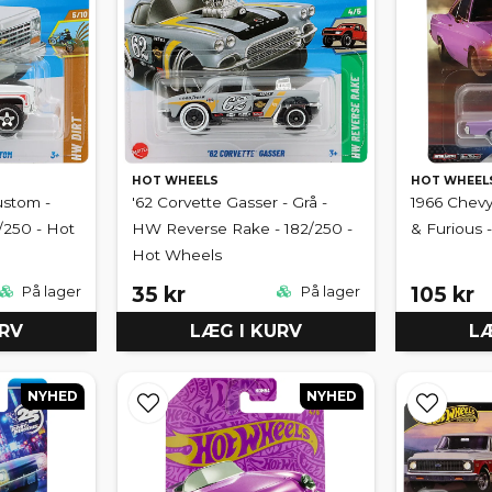
HOT WHEELS
HOT WHEEL
ustom -
'62 Corvette Gasser - Grå -
1966 Chevy 
5/250 - Hot
HW Reverse Rake - 182/250 -
& Furious 
Hot Wheels
35 kr
105 kr
På lager
På lager
URV
LÆG I KURV
LÆ
NYHED
NYHED