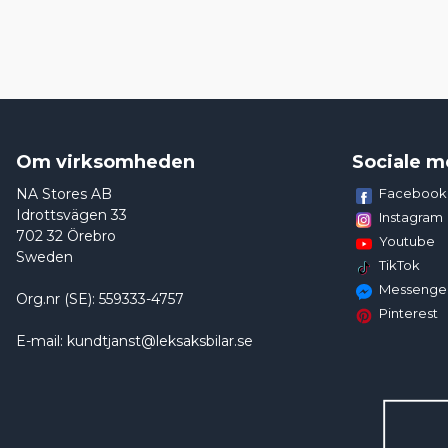
Om virksomheden
Sociale m
NA Stores AB
Facebook
Idrottsvägen 33
Instagram
702 32 Örebro
Youtube
Sweden
TikTok
Messenge
Org.nr (SE): 559333-4757
Pinterest
E-mail: kundtjanst@leksaksbilar.se