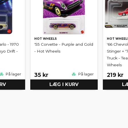
HOT WHEELS
HOT WHEEL
rlo - 1970
'55 Corvette - Purple and Gold
'66 Chevro
yo Drift -
- Hot Wheels
Stinger + 
Truck - Te
Wheels
35 kr
219 kr
På lager
På lager
URV
LÆG I KURV
LÆ