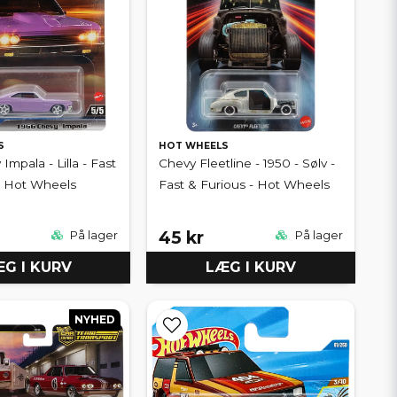
S
HOT WHEELS
Impala - Lilla - Fast
Chevy Fleetline - 1950 - Sølv -
- Hot Wheels
Fast & Furious - Hot Wheels
45 kr
På lager
På lager
G I KURV
LÆG I KURV
NYHED