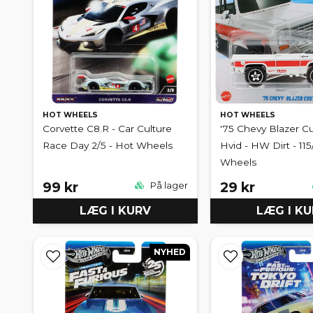
HOT WHEELS
HOT WHEELS
Corvette C8.R - Car Culture
'75 Chevy Blazer C
Race Day 2/5 - Hot Wheels
Hvid - HW Dirt - 11
Wheels
99 kr
29 kr
På lager
LÆG I KURV
LÆG I K
NYHED