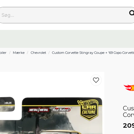
g...
biler
Mærke
Chevrolet
Custom Corvette Stingray Coupe + '69 Copo Corvet
Cus
Cor
20