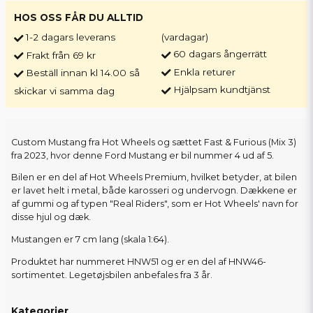
HOS OSS FÅR DU ALLTID
1-2 dagars leverans
(vardagar)
60 dagars ångerrätt
Frakt från 69 kr
Enkla returer
Beställ innan kl 14.00 så
Hjälpsam kundtjänst
skickar vi samma dag
Custom Mustang fra Hot Wheels og sættet Fast & Furious (Mix 3)
fra 2023, hvor denne Ford Mustang er bil nummer 4 ud af 5.
Bilen er en del af Hot Wheels Premium, hvilket betyder, at bilen
er lavet helt i metal, både karosseri og undervogn. Dækkene er
af gummi og af typen "Real Riders", som er Hot Wheels' navn for
disse hjul og dæk.
Mustangen er 7 cm lang (skala 1:64).
Produktet har nummeret HNW51 og er en del af HNW46-
sortimentet. Legetøjsbilen anbefales fra 3 år.
Kategorier