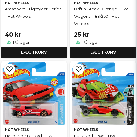
HOT WHEELS
HOT WHEELS
Amazoom - Lightyear Series
Drift'n Break - Orange - HW
- Hot Wheels
Wagons - 183/250 - Hot
Wheels
40 kr
25 kr
På lager
På lager
LÆG I KURV
LÆG I KURV
HOT WHEELS
HOT WHEELS
Hako Type D - Rød - HW J-
Punk Rod - Rød - HW