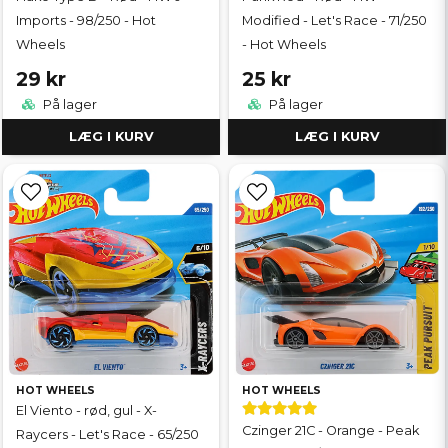
Imports - 98/250 - Hot
Modified - Let's Race - 71/250
Wheels
- Hot Wheels
29 kr
25 kr
På lager
På lager
LÆG I KURV
LÆG I KURV
HOT WHEELS
HOT WHEELS
El Viento - rød, gul - X-
Czinger 21C - Orange - Peak
Raycers - Let's Race - 65/250