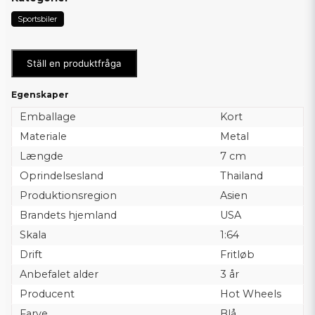
Sportsbiler
Ställ en produktfråga
Egenskaper
Emballage
Kort
Materiale
Metal
Længde
7 cm
Oprindelsesland
Thailand
Produktionsregion
Asien
Brandets hjemland
USA
Skala
1:64
Drift
Fritløb
Anbefalet alder
3 år
Producent
Hot Wheels
Farve
Blå