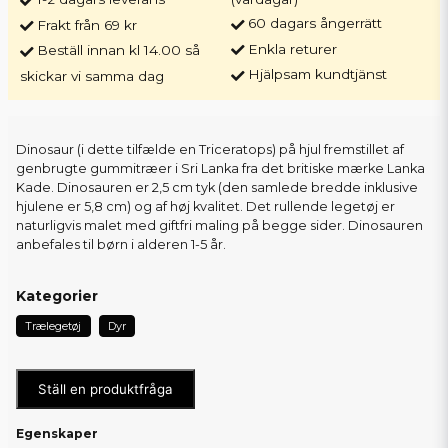
60 dagars ångerrätt
Frakt från 69 kr
Enkla returer
Beställ innan kl 14.00 så
Hjälpsam kundtjänst
skickar vi samma dag
Dinosaur (i dette tilfælde en Triceratops) på hjul fremstillet af
genbrugte gummitræer i Sri Lanka fra det britiske mærke Lanka
Kade. Dinosauren er 2,5 cm tyk (den samlede bredde inklusive
hjulene er 5,8 cm) og af høj kvalitet. Det rullende legetøj er
naturligvis malet med giftfri maling på begge sider. Dinosauren
anbefales til børn i alderen 1-5 år.
Kategorier
Trælegetøj
Dyr
Ställ en produktfråga
Egenskaper