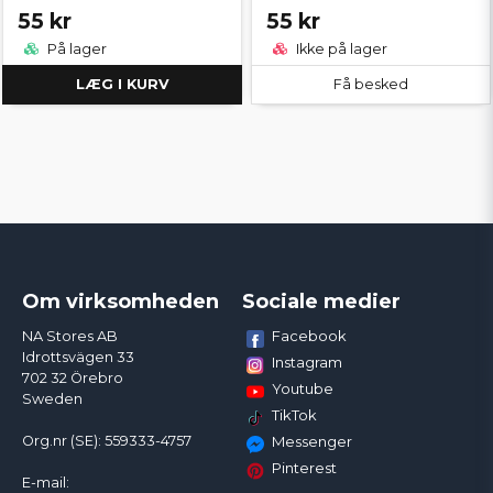
55 kr
55 kr
På lager
Ikke på lager
LÆG I KURV
Få besked
Om virksomheden
Sociale medier
Facebook
NA Stores AB
Idrottsvägen 33
Instagram
702 32 Örebro
Youtube
Sweden
TikTok
Org.nr (SE): 559333-4757
Messenger
Pinterest
E-mail: