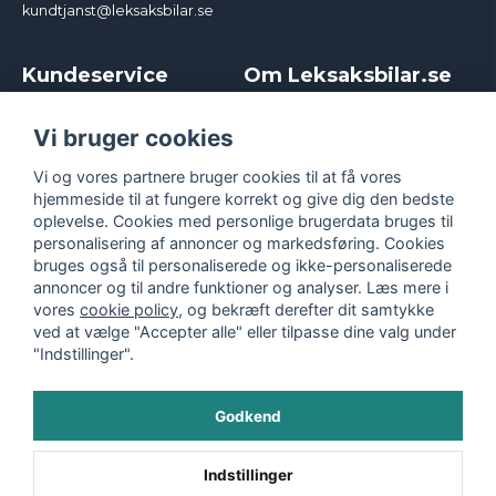
kundtjanst@leksaksbilar.se
Kundeservice
Om Leksaksbilar.se
Kontakt
Om os
Kampagner og rabatter
Samarbejder og
Vi bruger cookies
Reklamation
Influencere
Vi og vores partnere bruger cookies til at få vores
Policy chase cars
Handelsbetingelser
hjemmeside til at fungere korrekt og give dig den bedste
Returnera
Persondatapolitik
oplevelse. Cookies med personlige brugerdata bruges til
Logga in
Cookies
personalisering af annoncer og markedsføring. Cookies
bruges også til personaliserede og ikke-personaliserede
annoncer og til andre funktioner og analyser. Læs mere i
vores
cookie policy
, og bekræft derefter dit samtykke
ved at vælge "Accepter alle" eller tilpasse dine valg under
"Indstillinger".
Godkend
©
2026
- Leksaksbilar.se
Indstillinger