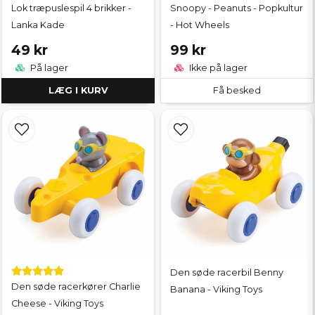
Lok træpuslespil 4 brikker -
Snoopy - Peanuts - Popkultur
Lanka Kade
- Hot Wheels
49 kr
99 kr
På lager
Ikke på lager
LÆG I KURV
Få besked
Den søde racerbil Benny
Den søde racerkører Charlie
Banana - Viking Toys
Cheese - Viking Toys