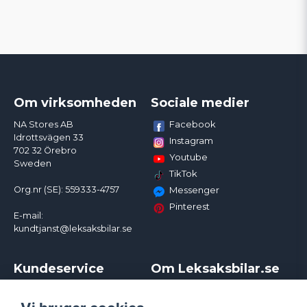
Om virksomheden
Sociale medier
Facebook
NA Stores AB
Idrottsvägen 33
Instagram
702 32 Örebro
Youtube
Sweden
TikTok
Org.nr (SE): 559333-4757
Messenger
Pinterest
E-mail:
kundtjanst@leksaksbilar.se
Kundeservice
Om Leksaksbilar.se
Kontakt
Om os
Kampagner og rabatter
Samarbejder og