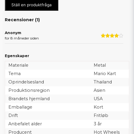
Ställ en produktfråga
Recensioner (
1
)
Anonym
for 8 måneder siden
Egenskaper
Materiale
Metal
Tema
Mario Kart
Oprindelsesland
Thailand
Produktionsregion
Asien
Brandets hjemland
USA
Emballage
Kort
Drift
Fritløb
Anbefalet alder
3 år
Producent
Hot Wheels