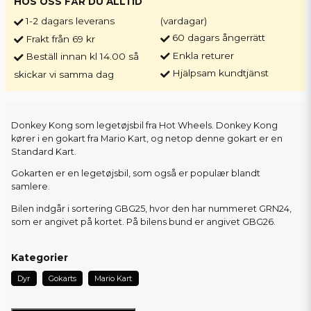
HOS OSS FÅR DU ALLTID
1-2 dagars leverans
(vardagar)
60 dagars ångerrätt
Frakt från 69 kr
Enkla returer
Beställ innan kl 14.00 så
Hjälpsam kundtjänst
skickar vi samma dag
Donkey Kong som legetøjsbil fra Hot Wheels. Donkey Kong
kører i en gokart fra Mario Kart, og netop denne gokart er en
Standard Kart.
Gokarten er en legetøjsbil, som også er populær blandt
samlere.
Bilen indgår i sortering GBG25, hvor den har nummeret GRN24,
som er angivet på kortet. På bilens bund er angivet GBG26.
Kategorier
Dyr
Gokarts
Mario Kart